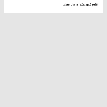
دکتر ابراهیم خالد
اقلیم کوردستان در برابر بغداد