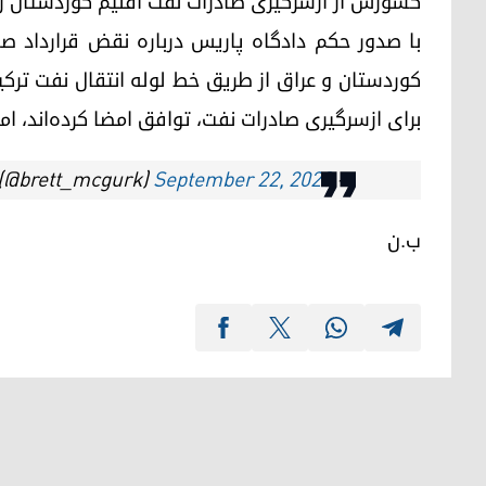
کشورش از ازسرگیری صادرات نفت اقلیم کوردستان را
با صدور حکم دادگاه پاریس درباره نقض قرارداد صا
کوردستان و عراق از طریق خط لوله انتقال نفت ترک
برای ازسرگیری صادرات نفت، توافق امضا کرده‌اند، ام
September 22, 2023
— Brett McGurk (@brett_mcgurk)
ب.ن