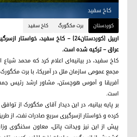
کاخ سفید
کوردستان
برت مکگورگ
کاخ سفید
اربیل (کوردستان٢٤) – کاخ سفید، خواس
عراق – ترکیه شده است.
کاخ سفید، در بیانیه‌ای اعلام کرد که محمد شیاع
مجمع عمومی سازمان ملل در آمریکا، با برت مکگورک
آفریقا و آموس هوچستن، مشاور ارشد رئیس جمهور آ
است.
بر پایه بیانیه، در این دیدار آقای مکگورک از تواف
کرده و خواستار ازسرگیری سریع صادرات نفت، از طری
پیش از این نیز ویدانت پاتل، معاون سخنگوی وزار