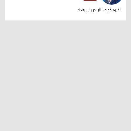
دکتر ابراهیم خالد
اقلیم کوردستان در برابر بغداد