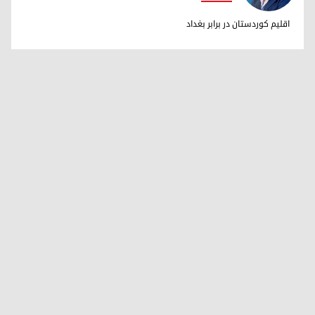
دکتر ابراهیم خالد
اقلیم کوردستان در برابر بغداد