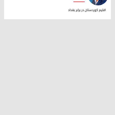
دکتر ابراهیم خالد
اقلیم کوردستان در برابر بغداد