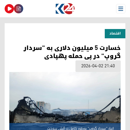
Open Menu
اقتصاد
خسارت ۵ میلیون دلاری به "سردار
گروپ" در پی حمله پهپادی
2026-04-02 21:40
انبار "سردار گروپ" به‌طور کامل در آتش سوخت