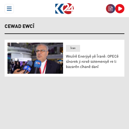
Open Menu
CEWAD EWCÎ
Îran
Wezîrê Enerjiyê yê Îranê: OPECê
sînorek ji nirxê sotemeniyê re li
bazarên cîhanê danî
Wezîrê Enerjiyê yê Îranê: OPECê sînorek ji nirxê sotemen