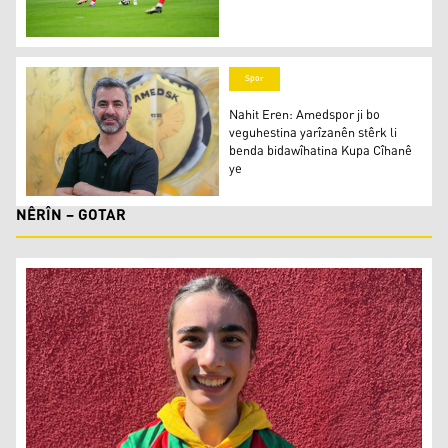
Spanyayê Fransa têk bir û gihîşt fînala Kûpaya Cîhanê
Spor
Nahit Eren: Amedspor ji bo
veguhestina yarîzanên stêrk li
benda bidawîhatina Kupa Cîhanê
ye
Nahit Eren: Amedspor ji bo veguhestina yarîzanên stêrk
NÊRÎN – GOTAR