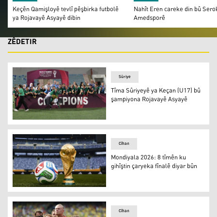
Keçên Qamişloyê tevlî pêşbirka futbolê
Nahît Eren careke din bû Sero
ya Rojavayê Asyayê dibin
Amedsporê
ZÊDETIR
Sûriye
Tîma Sûriyeyê ya Keçan (U17) bû
şampiyona Rojavayê Asyayê
Cîhan
Mondiyala 2026: 8 tîmên ku
gihîştin çaryeka fînalê diyar bûn
Cîhan