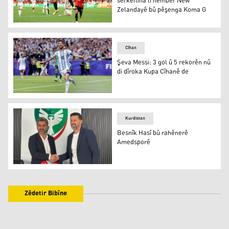
serkeftina li hember New
Zelandayê bû pêşenga Koma G
Cîhan
Şeva Messi: 3 gol û 5 rekorên nû
di dîroka Kupa Cîhanê de
Kurdistan
Besnîk Hasî bû rahênerê
Amedsporê
Zêdetir Bibîne