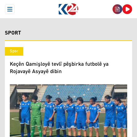
Open Menu
SPORT
Spor
Keçên Qamişloyê tevlî pêşbirka futbolê ya
Rojavayê Asyayê dibin