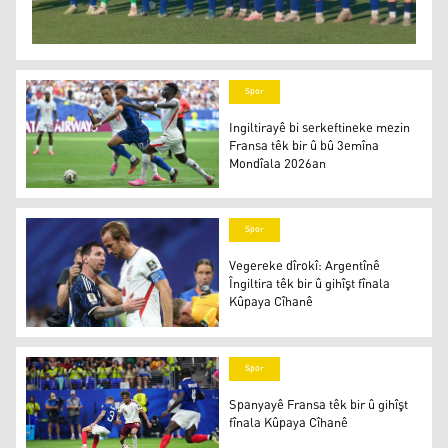
Spor
Ingiltirayê bi serkeftineke mezin
Fransa têk bir û bû 3emîna
Mondîala 2026an
Ingiltirayê bi serkeftineke mezin Fransa têk bir û bû 3
Spor
Vegereke dîrokî: Argentînê
Îngiltira têk bir û gihîşt fînala
Kûpaya Cîhanê
Vegereke dîrokî: Argentînê Îngiltira têk bir û gihîşt fîna
Spor
Spanyayê Fransa têk bir û gihîşt
fînala Kûpaya Cîhanê