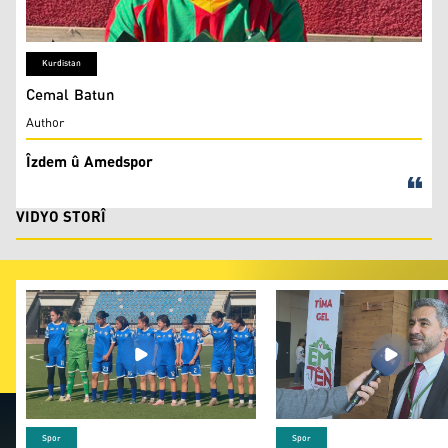
Kurdistan
Cemal Batun
Author
Îzdem û Amedspor
VIDYO STORÎ
Keçên Qamişloyê tevlî pêşbirka futbolê ya Rojavayê Asya
Nahît Eren careke din
Spor
Spor