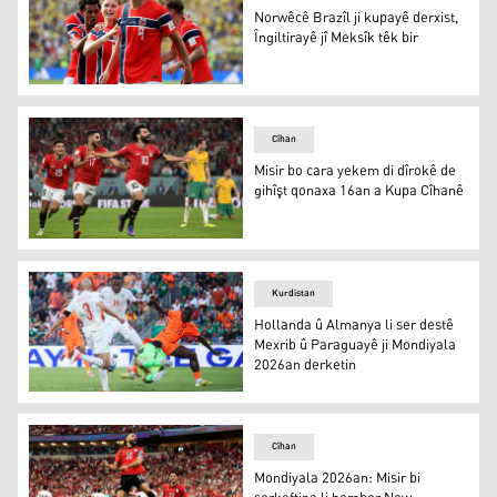
Norwêcê Brazîl ji kupayê derxist,
Îngiltirayê jî Meksîk têk bir
Cîhan
Misir bo cara yekem di dîrokê de
gihîşt qonaxa 16an a Kupa Cîhanê
Kurdistan
Hollanda û Almanya li ser destê
Mexrib û Paraguayê ji Mondiyala
2026an derketin
Cîhan
Mondiyala 2026an: Misir bi