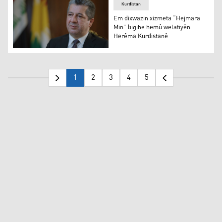
Kurdistan
Em dixwazin xizmeta “Hejmara
Min” bigihe hemû welatiyên
Herêma Kurdistanê
Em dixwazin xizmeta “Hejmara Min” bigihe hemû welat
1
2
3
4
5