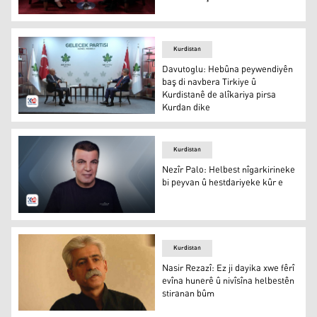
Bafil Talebanî: Ez hez dikim rêkeftina stratejîk di navb
Kurdistan
Davutoglu: Hebûna peywendiyên
baş di navbera Tirkiye û
Kurdistanê de alîkariya pirsa
Kurdan dike
Davutoglu: Hebûna peywendiyên baş di navbera Tirkiye û
Kurdistan
Nezîr Palo: Helbest nîgarkirineke
bi peyvan û hestdariyeke kûr e
Nezîr Palo: Helbest nîgarkirineke bi peyvan û hestdariye
Kurdistan
Nasir Rezazî: Ez ji dayika xwe fêrî
evîna hunerê û nivîsîna helbestên
stiranan bûm