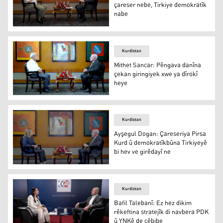
çareser nebe, Tirkiye demokratîk
nabe
Cengiz Çandar: Heya Pirsa Kurd çareser nebe, Tirkiye d
Kurdistan
Mithet Sancar: Pêngava danîna
çekan giringiyek xwe ya dîrokî
heye
Mithet Sancar û Cemal Batun
Kurdistan
Ayşegul Dogan: Çareseriya Pirsa
Kurd û demokratîkbûna Tirkiyeyê
bi hev ve girêdayî ne
Ayşegul Dogan: Çareseriya Pirsa Kurd û demokratîkbûna T
Kurdistan
Bafil Talebanî: Ez hez dikim
rêkeftina stratejîk di navbera PDK
û YNKê de çêbibe