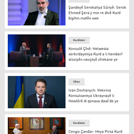
Şandeyê Serokatiya Sûriyê: Serok
Ehmed Şera ji min re divê Kurd
bigihin mafên xwe
Şandeyê Serokatiya Sûriyê: Serok Ehmed Şera ji min re 
Kurdistan
Konsulê Çînê: Helwesta
serkirdayetiya Kurd a li hemberî
aloziyên navçeyê zîrekane ye
Konsulê Çînê: Helwesta serkirdayetiya Kurd a li hemberî
Cîhan
Ivan Dovhanych: Vekirina
Konsulxaneya Ukraynayê li
Hewlêrê di qonaxa dawî de ye
Ivan Dovhanych: Vekirina Konsulxaneya Ukraynayê li He
Kurdistan
Cengiz Çandar: Heya Pirsa Kurd