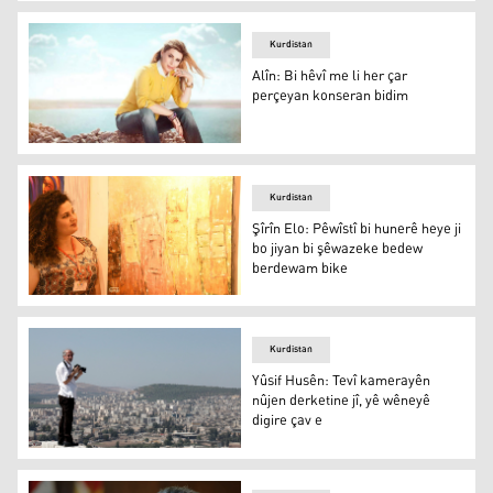
Nasir Rezazî: Ez ji dayika xwe fêrî evîna hunerê û nivîs
Kurdistan
Alîn: Bi hêvî me li her çar
perçeyan konseran bidim
Alîn: Bi hêvî me li her çar perçeyan konseran bidim
Kurdistan
Şîrîn Elo: Pêwîstî bi hunerê heye ji
bo jiyan bi şêwazeke bedew
berdewam bike
Şîrîn Elo: Pêwîstî bi hunerê heye ji bo jiyan bi şêwazek
Kurdistan
Yûsif Husên: Tevî kamerayên
nûjen derketine jî, yê wêneyê
digire çav e
Yûsif Husên