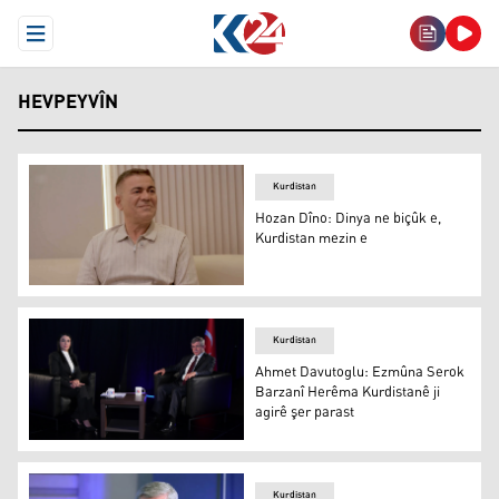
Open Menu
HEVPEYVÎN
Kurdistan
Hozan Dîno: Dinya ne biçûk e,
Kurdistan mezin e
Hozan Dîno: Dinya ne biçûk e, Kurdistan mezin e
Kurdistan
Ahmet Davutoglu: Ezmûna Serok
Barzanî Herêma Kurdistanê ji
agirê şer parast
Ahmet Davutoglu: Ezmûna Serok Barzanî Herêma Kurdist
Kurdistan