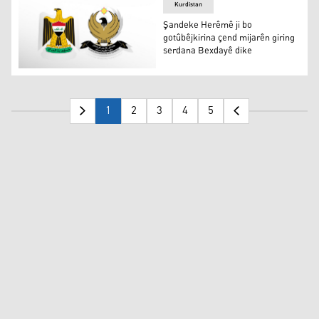
Kurdistan
Şandeke Herêmê ji bo
gotûbêjkirina çend mijarên giring
serdana Bexdayê dike
Şandeke Herêmê ji bo gotûbêjkirina çend mijarên giring
1
2
3
4
5