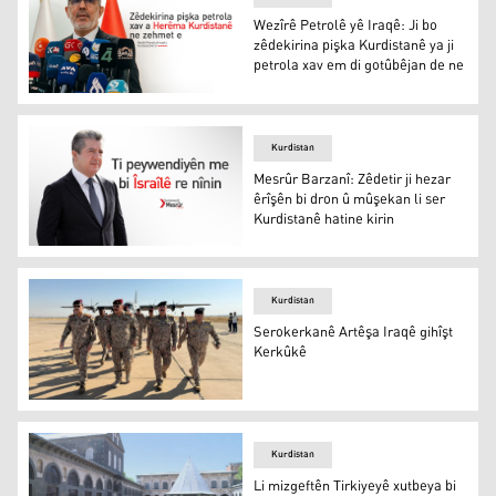
Wezîrê Petrolê yê Iraqê: Ji bo
zêdekirina pişka Kurdistanê ya ji
petrola xav em di gotûbêjan de ne
Wezîrê Petrolê yê Iraqê: Ji bo zêdekirina pişka Kurdistan
Kurdistan
Mesrûr Barzanî: Zêdetir ji hezar
êrîşên bi dron û mûşekan li ser
Kurdistanê hatine kirin
Mesrûr Barzanî: Zêdetir ji hezar êrîşên bi dron û mûşekan
Kurdistan
Serokerkanê Artêşa Iraqê gihîşt
Kerkûkê
Serokerkanê Artêşa Iraqê gihîşt Kerkûkê
Kurdistan
Li mizgeftên Tirkiyeyê xutbeya bi