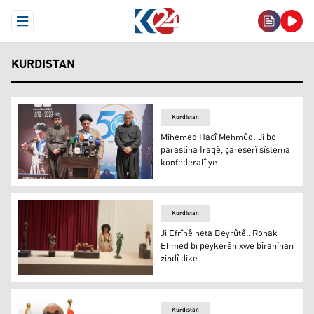
Open Menu
KURDISTAN
Kurdistan
Mihemed Hacî Mehmûd: Ji bo
parastina Iraqê, çareserî sîstema
konfederalî ye
Mihemed Hacî Mehmûd: Ji bo parastina Iraqê, çareserî s
Kurdistan
Ji Efrînê heta Beyrûtê.. Ronak
Ehmed bi peykerên xwe bîranînan
zindî dike
Ji Efrînê heta Beyrûtê.. Ronak Ehmed bi peykerên xwe bî
Kurdistan