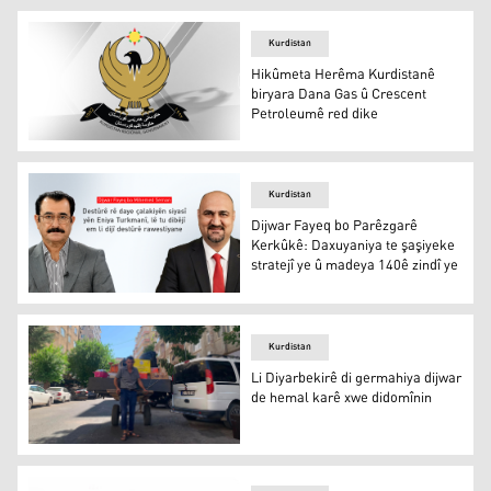
Hêla Asmanî ya Qeterê geştên xwe bo Hewlêrê dest pê d
Kurdistan
Hikûmeta Herêma Kurdistanê
biryara Dana Gas û Crescent
Petroleumê red dike
Hikûmeta Herêma Kurdistanê biryara Dana Gas û Cresc
Kurdistan
Dijwar Fayeq bo Parêzgarê
Kerkûkê: Daxuyaniya te şaşiyeke
stratejî ye û madeya 140ê zindî ye
Dijwar Fayeq bo Parêzgarê Kerkûkê: Daxuyaniya te şaşiye
Kurdistan
Li Diyarbekirê di germahiya dijwar
de hemal karê xwe didomînin
Li Diyarbekirê di germahiya dijwar de hemal karê xwe d