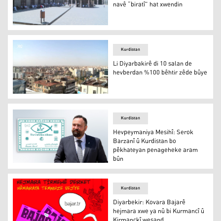
navê “biratî” hat xwendin
Li mizgeftên Tirkiyeyê xutbeya bi navê “biratî” hat xwend
Kurdistan
Li Diyarbakirê di 10 salan de
hevberdan %100 bêhtir zêde bûye
Diyarbekir
Kurdistan
Hevpeymaniya Mesihî: Serok
Barzanî û Kurdistan bo
pêkhateyan penageheke aram
bûn
Ano Cewher Ebdoka
Kurdistan
Diyarbekir: Kovara Bajarê
hejmara xwe ya nû bi Kurmancî û
Kirmanckî weşand