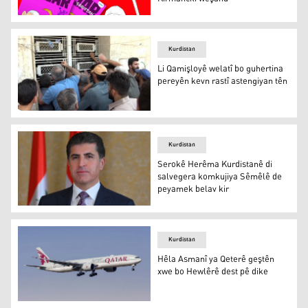
Diyarbekir: Kovara Bajarê hejmara xwe ya nû bi Kurman
Kurdistan
Li Qamişloyê welatî bo guhertina
pereyên kevn rastî astengiyan tên
Li Qamişloyê welatî bo guhertina pereyên kevn rastî ast
Kurdistan
Serokê Herêma Kurdistanê di
salvegera komkujiya Sêmêlê de
peyamek belav kir
Nêçîrvan Barzanî
Kurdistan
Hêla Asmanî ya Qeterê geştên
xwe bo Hewlêrê dest pê dike