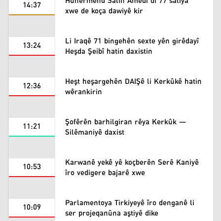
Hunermend Salih Amêdî di 77 saliya
14:37
xwe de koça dawiyê kir
Li Iraqê 71 bingehên sexte yên girêdayî
13:24
Heşda Şeibî hatin daxistin
Heşt heşargehên DAIŞê li Kerkûkê hatin
12:36
wêrankirin
Şofêrên barhilgiran rêya Kerkûk –
11:21
Silêmaniyê daxist
Karwanê yekê yê koçberên Serê Kaniyê
10:53
îro vedigere bajarê xwe
Parlamentoya Tirkiyeyê îro denganê li
10:09
ser projeqanûna aştiyê dike