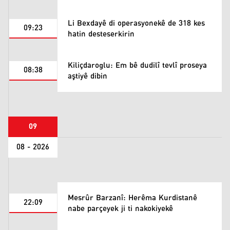
Li Bexdayê di operasyonekê de 318 kes
09:23
hatin desteserkirin
Kiliçdaroglu: Em bê dudilî tevlî proseya
08:38
aştiyê dibin
09
08 - 2026
Mesrûr Barzanî: Herêma Kurdistanê
22:09
nabe parçeyek ji ti nakokiyekê