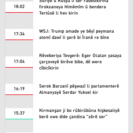
Sûriye û Rûsya li ser radestkirina
18:02
firokxaneya Himêmîm û bendera
Tertûsê li hev kirin
WSJ: Trump amade ye bêyî peymana
17:34
atomî dawî li şerê bi Îranê re bîne
Rêveberiya Tevgerê: Eger Ocalan yasaya
17:04
çarçoveyê birêve bibe, dê were
cîbicîkirin
Serok Barzanî pêşwazî li parlamenterê
16:19
Almanyayê Serdar Yuksel kir
Kirmanşan ji bo rûbirûbûna hişkesaliyê
15:37
berê xwe dide çandina "zêrê sor"