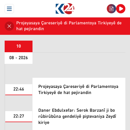
Open Menu
Projeyasaya Çareseriyê di Parlamentoya Tirkiyeyê de
hat pejirandin
10
08 - 2026
Projeyasaya Çareseriyê di Parlamentoya
22:46
Tirkiyeyê de hat pejirandin
Daner Ebdulxefar: Serok Barzanî ji bo
22:27
rûbirûbûna gendeliyê piştevaniya Zeydî
kiriye