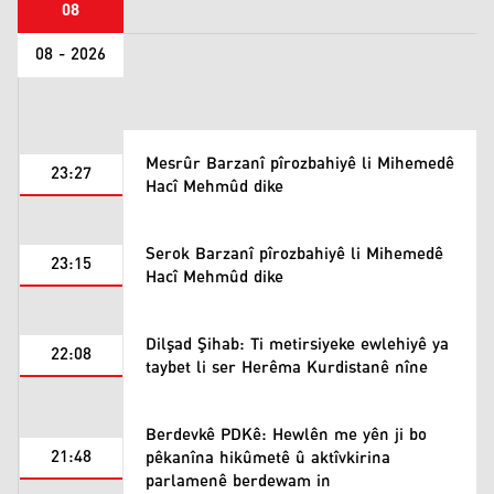
08
08 - 2026
Mesrûr Barzanî pîrozbahiyê li Mihemedê
23:27
Hacî Mehmûd dike
Serok Barzanî pîrozbahiyê li Mihemedê
23:15
Hacî Mehmûd dike
Dilşad Şihab: Ti metirsiyeke ewlehiyê ya
22:08
taybet li ser Herêma Kurdistanê nîne
Berdevkê PDKê: Hewlên me yên ji bo
21:48
pêkanîna hikûmetê û aktîvkirina
parlamenê berdewam in