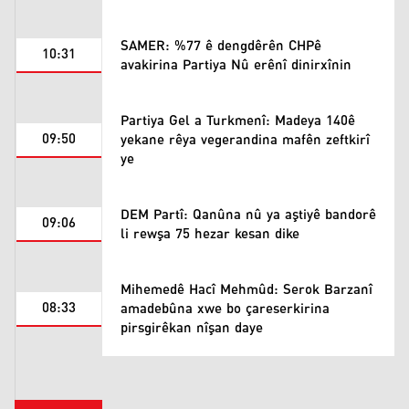
SAMER: %77 ê dengdêrên CHPê
10:31
avakirina Partiya Nû erênî dinirxînin
Partiya Gel a Turkmenî: Madeya 140ê
09:50
yekane rêya vegerandina mafên zeftkirî
ye
DEM Partî: Qanûna nû ya aştiyê bandorê
09:06
li rewşa 75 hezar kesan dike
Mihemedê Hacî Mehmûd: Serok Barzanî
08:33
amadebûna xwe bo çareserkirina
pirsgirêkan nîşan daye