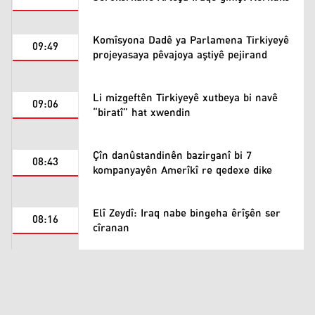
Komîsyona Dadê ya Parlamena Tirkiyeyê
09:49
projeyasaya pêvajoya aştiyê pejirand
Li mizgeftên Tirkiyeyê xutbeya bi navê
09:06
“biratî” hat xwendin
Çîn danûstandinên bazirganî bi 7
08:43
kompanyayên Amerîkî re qedexe dike
Elî Zeydî: Iraq nabe bingeha êrîşên ser
08:16
cîranan