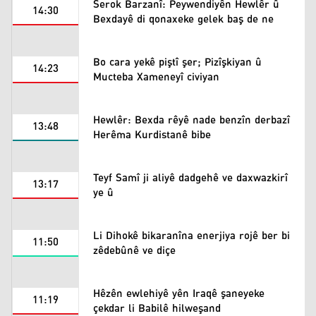
Serok Barzanî: Peywendiyên Hewlêr û
14:30
Bexdayê di qonaxeke gelek baş de ne
Bo cara yekê piştî şer; Pizîşkiyan û
14:23
Mucteba Xameneyî civiyan
Hewlêr: Bexda rêyê nade benzîn derbazî
13:48
Herêma Kurdistanê bibe
Teyf Samî ji aliyê dadgehê ve daxwazkirî
13:17
ye û
Li Dihokê bikaranîna enerjiya rojê ber bi
11:50
zêdebûnê ve diçe
Hêzên ewlehiyê yên Iraqê şaneyeke
11:19
çekdar li Babilê hilweşand