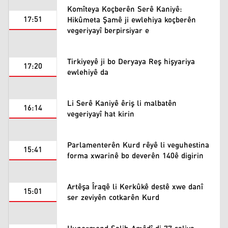
Komîteya Koçberên Serê Kaniyê:
17:51
Hikûmeta Şamê ji ewlehiya koçberên
vegeriyayî berpirsiyar e
Tirkiyeyê ji bo Deryaya Reş hişyariya
17:20
ewlehiyê da
Li Serê Kaniyê êriş li malbatên
16:14
vegeriyayî hat kirin
Parlamenterên Kurd rêyê li veguhestina
15:41
forma xwarinê bo deverên 140ê digirin
Artêşa Îraqê li Kerkûkê destê xwe danî
15:01
ser zeviyên cotkarên Kurd