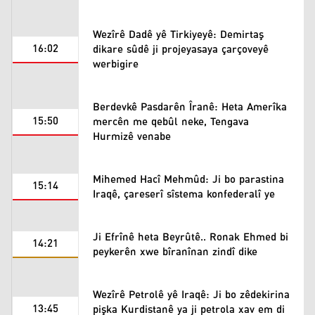
Wezîrê Dadê yê Tirkiyeyê: Demirtaş
16:02
dikare sûdê ji projeyasaya çarçoveyê
werbigire
Berdevkê Pasdarên Îranê: Heta Amerîka
15:50
mercên me qebûl neke, Tengava
Hurmizê venabe
Mihemed Hacî Mehmûd: Ji bo parastina
15:14
Iraqê, çareserî sîstema konfederalî ye
Ji Efrînê heta Beyrûtê.. Ronak Ehmed bi
14:21
peykerên xwe bîranînan zindî dike
Wezîrê Petrolê yê Iraqê: Ji bo zêdekirina
13:45
pişka Kurdistanê ya ji petrola xav em di