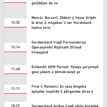
gotûbêjan de ne
Mesrûr Barzanî: Zêdetir ji hezar êrîşên
12:32
bi dron û mûşekan li ser Kurdistanê
hatine kirin
Serokerkanê Iraqê Fermandariya
12:14
Operasyonên Rojhilatê Dîcleyê
hilweşand
Endamên DEM Partiyê: Yasaya çarçoveyê
11:40
gava yekem a demokrasiyê ye
Firat û Ramanli: Ev yasa bingeha
11:11
aştiyeke mayînde û pêngaveke pîroz e
10:27
Serokerkanê Artêşa Iraqê gihîşt Kerkûkê