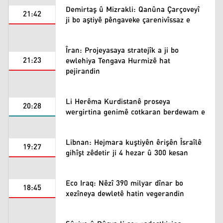
Demirtaş û Mizrakli: Qanûna Çarçoveyî
21:42
ji bo aştiyê pêngaveke çarenivîssaz e
Îran: Projeyasaya stratejîk a ji bo
21:23
ewlehiya Tengava Hurmizê hat
pejirandin
Li Herêma Kurdistanê proseya
20:28
wergirtina genimê cotkaran berdewam e
Libnan: Hejmara kuştiyên êrişên Îsraîlê
19:27
gihîşt zêdetir ji 4 hezar û 300 kesan
Eco Iraq: Nêzî 390 milyar dînar bo
18:45
xezîneya dewletê hatin vegerandin