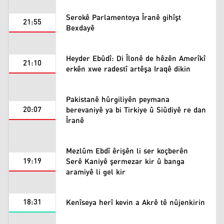
Serokê Parlamentoya Îranê gihîşt
21:55
Bexdayê
Heyder Ebûdî: Di Îlonê de hêzên Amerîkî
21:10
erkên xwe radestî artêşa Iraqê dikin
Pakistanê hûrgiliyên peymana
20:07
berevaniyê ya bi Tirkiye û Siûdiyê re dan
Îranê
Mezlûm Ebdî êrişên li ser koçberên
19:19
Serê Kaniyê şermezar kir û banga
aramiyê li gel kir
18:31
Kenîseya herî kevin a Akrê tê nûjenkirin