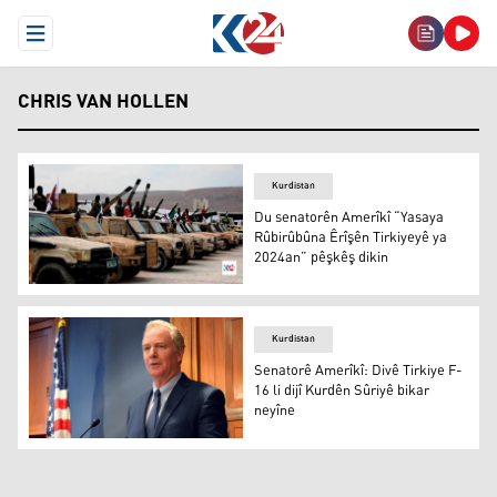
Open Menu
CHRIS VAN HOLLEN
Kurdistan
Du senatorên Amerîkî “Yasaya
Rûbirûbûna Êrîşên Tirkiyeyê ya
2024an” pêşkêş dikin
Du senatorên Amerîkî “Yasaya Rûbirûbûna Êrîşên Tirkiye
Kurdistan
Senatorê Amerîkî: Divê Tirkiye F-
16 li dijî Kurdên Sûriyê bikar
neyîne
Chris Van Hollen