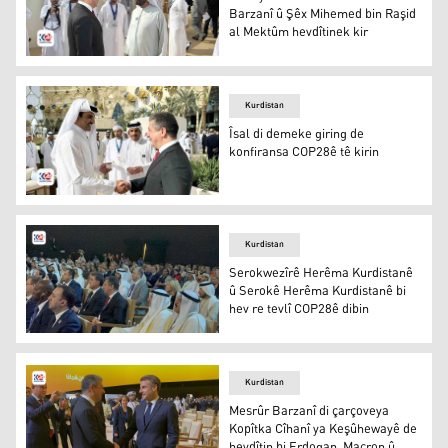
Barzanî û Şêx Mihemed bin Raşid
al Mektûm hevdîtinek kir
Dubey.. Serokwezîr Mesrûr Barzanî û Şêx Mihemed bin R
Kurdistan
Îsal di demeke giring de
konfiransa COP28ê tê kirin
Serokwezîrê Herêma Kurdistanê û Mîrê Qeterê
Kurdistan
Serokwezîrê Herêma Kurdistanê
û Serokê Herêma Kurdistanê bi
hev re tevlî COP28ê dibin
Serokwezîrê Herêma Kurdistanê û Serokê Herêma Kurdist
Kurdistan
Mesrûr Barzanî di çarçoveya
Kopîtka Cîhanî ya Keşûhewayê de
hevdîtin bi Erdogan, Macron û