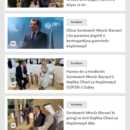
Aliyev re kir
Mesrûr Barzanî û Emmanuel Macron
Kurdistan
Dîtina Serokwezîr Mesrûr Barzanî
ji bo parastina jîngehê û
berhingarbûna guhertinên
keşûhewayê
Mesrûr Barzanî
Kurdistan
Pareke din a hevdîtinên
Serokwezîr Mesrûr Barzanî li
Kopîtka Cîhanî ya Keşûhewayê
(COP28) li Dubey
Pareke din a hevdîtinên Serokwezîr Mesrûr Barzanî li K
Kurdistan
Serokwezîr Mesrûr Barzanî bi
giringî ve tevlî Kopîtka Cîhanî ya
Keşûhewayê dibe