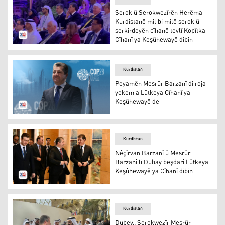
Serok û Serokwezîrên Herêma
Kurdistanê mil bi milê serok û
serkirdeyên cîhanê tevlî Kopîtka
Cîhanî ya Keşûhewayê dibin
Serok û Serokwezîrên Herêma Kurdistanê mil bi milê ser
Kurdistan
Peyamên Mesrûr Barzanî di roja
yekem a Lûtkeya Cîhanî ya
Keşûhewayê de
Mesrûr Barzanî
Kurdistan
Nêçîrvan Barzanî û Mesrûr
Barzanî li Dubay beşdarî Lûtkeya
Keşûhewayê ya Cîhanî dibin
Nêçîrvan Barzanî û Mesrûr Barzanî li Dubay beşdarî Lût
Kurdistan
Dubey.. Serokwezîr Mesrûr