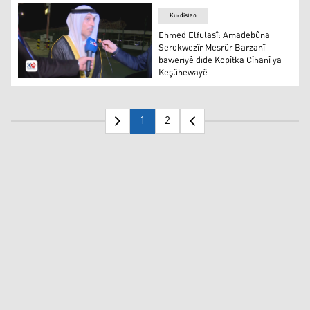
Kurdistan
Ehmed Elfulasî: Amadebûna
Serokwezîr Mesrûr Barzanî
baweriyê dide Kopîtka Cîhanî ya
Keşûhewayê
Ehmed Elfulasî
1
2