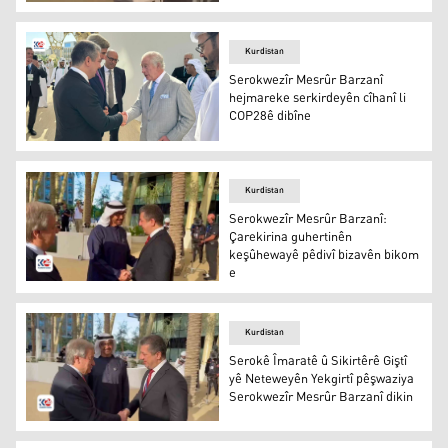
Serokwezîr Mesrûr Barzanî bi giringî ve tevlî Kopîtka C
Kurdistan
Serokwezîr Mesrûr Barzanî
hejmareke serkirdeyên cîhanî li
COP28ê dibîne
Serokwezîr Mesrûr Barzanî hejmareke serkirdeyên cîhan
Kurdistan
Serokwezîr Mesrûr Barzanî:
Çarekirina guhertinên
keşûhewayê pêdivî bizavên bikom
e
Serokwezîr Mesrûr Barzanî: Çarekirina guhertinên keşû
Kurdistan
Serokê Îmaratê û Sikirtêrê Giştî
yê Neteweyên Yekgirtî pêşwaziya
Serokwezîr Mesrûr Barzanî dikin
Serokê Îmaratê û Sikirtêrê Giştî yê Neteweyên Yekgirtî 