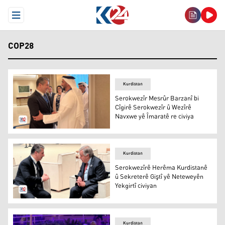
Open Menu
COP28
Kurdistan
Serokwezîr Mesrûr Barzanî bi
Cîgirê Serokwezîr û Wezîrê
Navxwe yê Îmaratê re civiya
Serokwezîr Mesrûr Barzanî bi Cîgirê Serokwezîr û Wezîr
Kurdistan
Serokwezîrê Herêma Kurdistanê
û Sekreterê Giştî yê Neteweyên
Yekgirtî civiyan
Serokwezîrê Herêma Kurdistanê û Sekreterê Giştî yê Net
Kurdistan