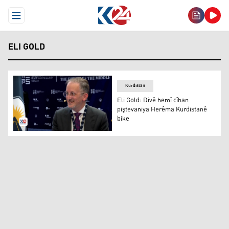
Open Menu
ELI GOLD
Kurdistan
Eli Gold: Divê hemî cîhan
piştevaniya Herêma Kurdistanê
bike
Eli Gold