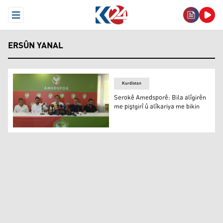
Open Menu
ERSÛN YANAL
Kurdistan
Serokê Amedsporê: Bila alîgirên
me piştgirî û alîkariya me bikin
Serokê Amedsporê: Bila alîgirên me piştgirî û alîkariya m