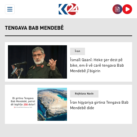
Open Menu
TENGAVA BAB MENDEBÊ
Îran
Îsmaîl Qaanî: Heke şer dest pê
bike, em ê vê carê tengava Bab
Mendebê jî bigirin
Îsmaîl Qaanî: Heke şer dest pê bike, em ê vê carê tengav
Rojhilata Navîn
Îran hişyariya girtina Tengava Bab
Mendebê dide
Îran hişyariya girtina Tengava Bab Mendebê dide