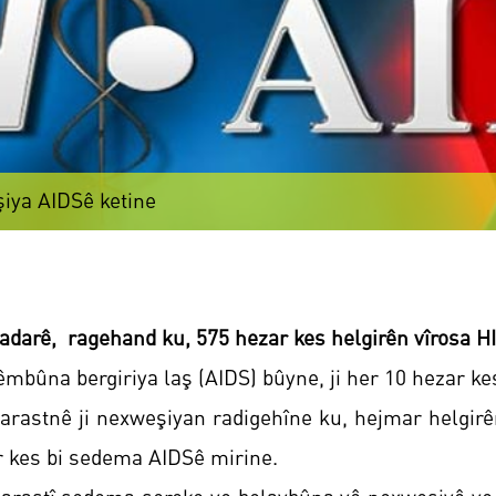
şiya AIDSê ketine
jadarê,
ragehand ku, 575 hezar kes helgirên vîrosa HIV
mbûna bergiriya laş (AIDS) bûyne, ji her 10 hezar kes
rastnê ji nexweşiyan radigehîne ku, hejmar helgirên
r kes bi sedema AIDSê mirine.