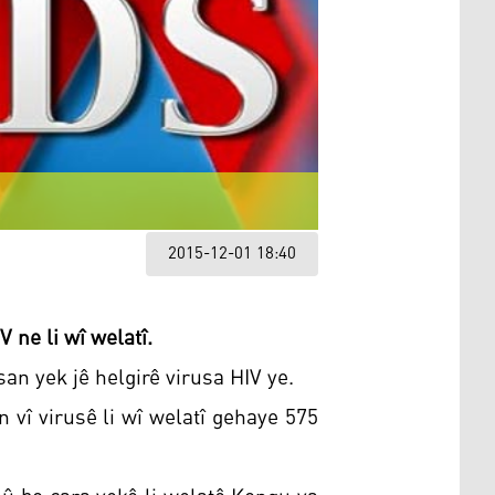
2015-12-01 18:40
 ne li wî welatî.
an yek jê helgirê virusa HIV ye.
 vî virusê li wî welatî gehaye 575