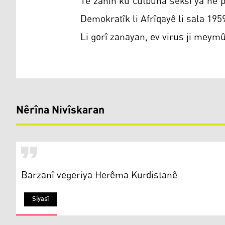
Tê zanîn ku cûtbûna seksî ya ne 
Demokratîk li Afrîqayê li sala 1959
Li gorî zanayan, ev virus ji mey
Nêrîna Nivîskaran
Barzanî vegeriya Herêma Kurdistanê
Siyasî