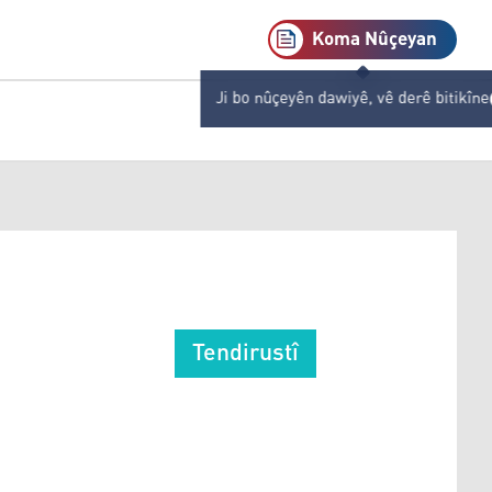
Koma Nûçeyan
Ji bo nûçeyên dawiyê, vê derê bitikîne
Tendirustî