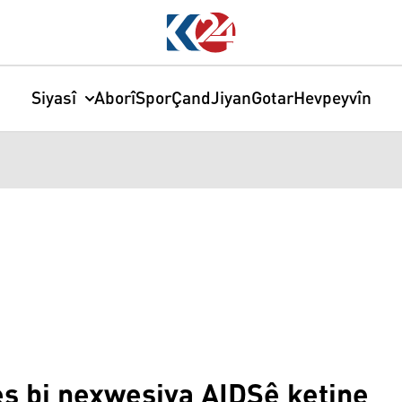
Siyasî
Aborî
Spor
Çand
Jiyan
Gotar
Hevpeyvîn
es bi nexweşiya AIDSê ketine