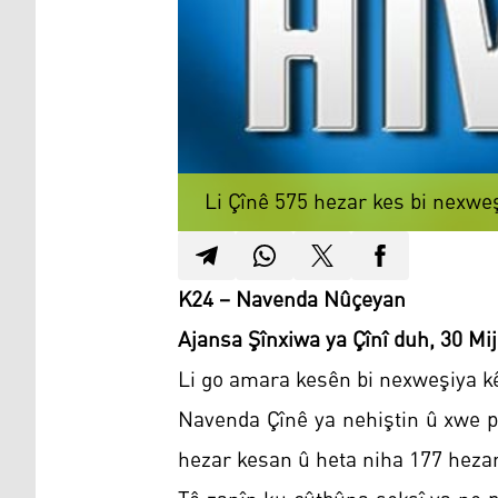
Li Çînê 575 hezar kes bi nexwe
K24 – Navenda Nûçeyan
Ajansa Şînxiwa ya Çînî duh, 30 Mi
Li go amara kesên bi nexweşiya kê
Navenda Çînê ya nehiştin û xwe pa
hezar kesan û heta niha 177 heza