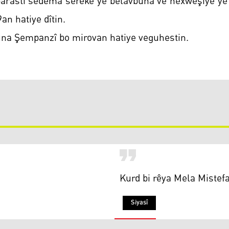
parastî sedema sereke ye belavbûna vê nexweşiyê ye 
an hatiye dîtin.
mûna Şempanzî bo mirovan hatiye veguhestin.
Kurd bi rêya Mela Mistef
Siyasî