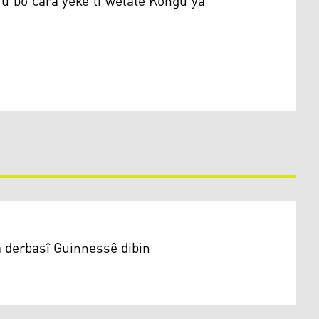
û bo cara yekê li welatê Kongu ya
a derbasî Guinnessê dibin