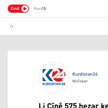
Zindî
Kurdî
Kurdistan24
Nivîskar
Kurdistan24
Li Çînê 575 hezar k