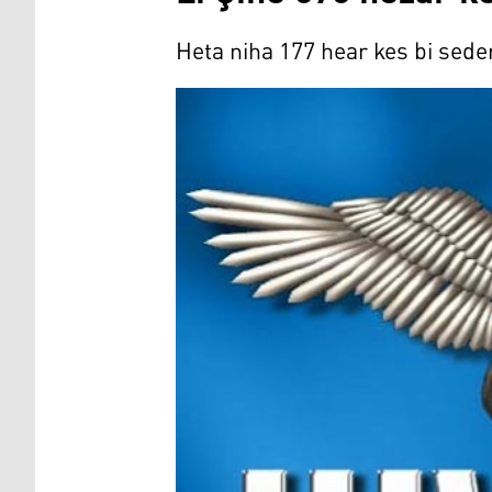
Heta niha 177 hear kes bi sed