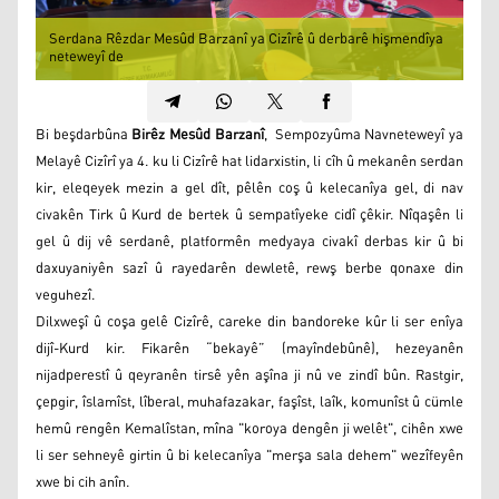
Serdana Rêzdar Mesûd Barzanî ya Cizîrê û derbarê hişmendîya
neteweyî de
Bi beşdarbûna
Birêz Mesûd Barzanî
, Sempozyûma Navneteweyî ya
Melayê Cizîrî ya 4. ku li Cizîrê hat lidarxistin, li cîh û mekanên serdan
kir, eleqeyek mezin a gel dît, pêlên coş û kelecanîya gel, di nav
civakên Tirk û Kurd de bertek û sempatîyeke cidî çêkir. Nîqaşên li
gel û dij vê serdanê, platformên medyaya civakî derbas kir û bi
daxuyaniyên sazî û rayedarên dewletê, rewş berbe qonaxe din
veguhezî.
Dilxweşî û coşa gelê Cizîrê, careke din bandoreke kûr li ser enîya
dijî-Kurd kir. Fikarên “bekayê” (mayîndebûnê), hezeyanên
nijadperestî û qeyranên tirsê yên aşîna ji nû ve zindî bûn. Rastgir,
çepgir, îslamîst, lîberal, muhafazakar, faşîst, laîk, komunîst û cümle
hemû rengên Kemalîstan, mîna "koroya dengên ji welêt", cihên xwe
li ser sehneyê girtin û bi kelecanîya "merşa sala dehem" wezîfeyên
xwe bi cih anîn.