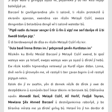
Ji alîyê wate û girîngîya siyasî ve, peyameke ji bo her kesî hêjayî
balkêşîyê ye.
Barzanî bi çavlêgerandina yên li salonê, li rêzên protokolê û
ekranên ajansan, xwendina van rêzên Melayê Cizîrî, awaza
dengvedan û belavbûna dengê wî li salonê watedar bû.
“Piştê nadin du hezar xençer û tîr û rîm û xişt/ me serî danîye rê û bi
Xwedê bistîye pişt.”
Û di berdewamiyê de dîsa ev rêzên Melayê Cizîrî rêz kir:
“Gula baxê îrema Botan im / şebçeraxê şevên Kurdistan im”
Rêzikên ku Birêz Mesûd Barzanî ji Melayê Cizîrî xwend, bi qasî
wateya wan ya felsefî, ewqas wateya wan ya siyasî û dîrokî jî hebû.
Ew rêzik kodên hişmendiya neteweyî ya Kurdî nîşan didan. Loma,
divê nerîn û şîroveyên me, vê rastiyê li ber çavan bigirin û vê rastiyê
piştguh nekin.
Xalek din jî ev axaftin, yên di demek nêzîk de dîrok ji xwe de
destpêdikirin û ezmûnên borî înkar dikirin re bersivek bû. Dibîranîna
navên
Ahmedê Xanî, Melayê Cizîrî, Alî Herîrî, Feqîyê Teyran,
Mewlana Şêx Ahmed Barzanî
û destnîşankirina raborîyê, ji bo
bîranîna mîrata me ya dîrokî girîng bû. Hetanî îro jî hin derdor di