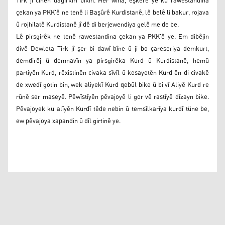
Tirk ji cihên dagirkirî bikin. Her wiha, eşkere ye ku rawestandina
çekan ya PKK'ê ne tenê li Başûrê Kurdistanê, lê belê li bakur, rojava
û rojhilatê Kurdistanê jî dê di berjewendiya gelê me de be.
Lê pirsgirêk ne tenê rawestandina çekan ya PKK'ê ye. Em dibêjin
divê Dewleta Tirk jî şer bi dawî bîne û ji bo çareseriya demkurt,
demdirêj û demnavîn ya pirsgirêka Kurd û Kurdistanê, hemû
partiyên Kurd, rêxistinên civaka sîvîl û kesayetên Kurd ên di civakê
de xwedî gotin bin, wek aliyekî Kurd qebûl bike û bi vî Aliyê Kurd re
rûnê ser maseyê. Pêwîstîyên pêvajoyê li gor vê rastîyê dîzayn bike.
Pêvajoyek ku alîyên Kurdî têde nebin û temsîlkarîya kurdî tüne be,
ew pêvajoya xapandin û dîl girtinê ye.