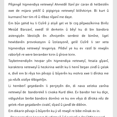
Pêşengê hişmendiya neteweyî Ahmedê Xanî pir caran di helbestên
xwe de mijara yekîtî û piştgiriya neteweyî bilêvkiriye. Bi kurt û
kurmancî her tim rê û rêbaz nîşanî me daye.
Em bûn şahid ku li Cizîrê ji aliyê gel ve bi coş pêşwazîkirina Birêz
Mesûd Barzanî, xwedî lê derketin û bêyî ku di bin bandora
astengiyên îdeolojîk ên zîhniyetên serdest de bimîne, ligel
hewldanên provokasyon û îzolasyonê, gelê Cizîrê li ser xeta
hişmendiya neteweyî tevgeriya. Pêdivî ye ku ev rastî bi rewşên
raborîyê re were beramber kirin û şîrove kirin.
Taybetmendiyên hevpar yên hişmendiya neteweyî, fesala gîyanî,
karaktera neteweyî û hezkirina welêt ku li hemî beşan zindî û çalak
e, divê em bi rêya hin pêvajo û bûyerên ku mohra xwe li dîroka me
ya nêzîk xistîye têbigehîjin.
Li hemberî geşedanên li perçeyên din, di nava xeleka zanîna
neteweyî de bandorekê li civaka Kurd dike. Ev bandor her ku diçe,
vidiguhêze berbe bandora domîno ve ku em vêya di dîroka nêz de
gelek rêze geşadanên civakî, sîyasî û çandî de dibînin.
Em dikarin pêvajo û bûyerên ku ji vê rewşê re bibe mînak ev in: