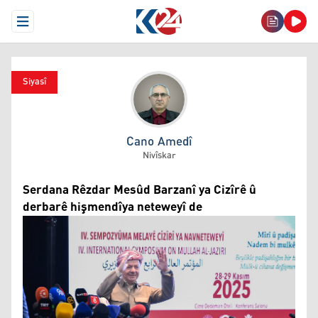
Open Menu
Siyasî
Cano Amedî
Cano Amedî
Nivîskar
Serdana Rêzdar Mesûd Barzanî ya Cizîrê û
derbarê hişmendîya neteweyî de