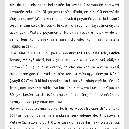
xwe de dida nişandan, helbestên ku xwend û sembolên neteweyî,
peyamên zelal bûn. Di çerçova zanîna dîrokî, erdnîgarî û netewî de,
aîdîyeta netewîtîyê raberkirina bi hevok û peyamên zelal, kelecanî û
coşek mezin çêkir. Ev coşîn, bi çepik û dirûşman, taybetmendiyeke
civakî çêkir. Wate û peyamên di kûrahiya hevok û ristên wî de pir
girîng bûn ku rojevek sermijarên diviyabû ku li ser bihatana
nîqaşkirin çêkir.
Birêz Mesûd Barzanî, bi îşaretkirina
Ahmedê Xanî, Alî Herîrî, Feqîyê
Teyran, Melayê Cizîrî
, bal kişand ser mijara zanîna dîrokî, aîdîyeta
neteweyî û hişmendiya netewî; careke din rastiya me ya siyasî,
civakî, erdnîgarî û dîrokî anî bîra me. Bi mîtolojiya
Gemiya Nûh
û
Çiyayê Cûdî
re, û bi balkişandina ku li ser vê erdnîgariyê ku dîrok û
jiyan çiqas kevnar e, rabirdûya kûrbûna neteweya Kurd destnîşan kir.
Bê şik, kesên ku di rêzên protokolê de rûniştî bûn, zanîbûn ku
navnîşana van peyaman ew bi xwe ne.
Her wiha, dubarekirina rêzikên ku Birêz Mesûd Barzanî di 17’ê Îlona
2017’an de, di dema referandûma serxwebûnê de, li Zaxoyê ji
Melayê Cizîrî xwendibû, li Cizîrê carek din raberkirina wî watedar bû.