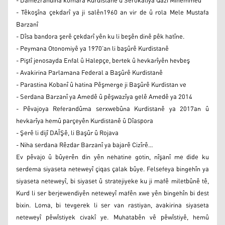
- Damezrandina komara Kurdistanê û Serokatîya Qazî Mihemmed
- Têkoşîna çekdarî ya ji salên1960 an vir de û rola Mele Mustafa
Barzanî
- Dîsa bandora şerê çekdarî yên ku li beşên dinê pêk hatîne.
- Peymana Otonomiyê ya 1970’an li başûrê Kurdistanê
- Piştî jenosayda Enfal û Halepçe, bertek û hevkarîyên hevbeş
- Avakirina Parlamana Federal a Başûrê Kurdistanê
- Parastina Kobanî û hatina Pêşmerge ji Başûrê Kurdistan ve
- Serdana Barzanî ya Amedê û pêşwazîya gelê Amedê ya 2014
- Pêvajoya Referandûma serxwebûna Kurdistanê ya 2017an û
hevkarîya hemû parçeyên Kurdistanê û Dîaspora
- Şerê li dijî DAÎŞê, li Başûr û Rojava
- Niha serdana Rêzdar Barzanî ya bajarê Cizîrê…
Ev pêvajo û bûyerên din yên nehatine gotin, nîşanî me dide ku
serdema siyaseta neteweyî çiqas çalak bûye. Felsefeya bingehîn ya
siyaseta neteweyî, bi siyaset û stratejiyeke ku ji mafê miletbûnê tê,
Kurd li ser berjewendiyên neteweyî mafên xwe yên bingehîn bi dest
bixin. Loma, bi tevgerek li ser van rastiyan, avakirina siyaseta
neteweyî pêwîstiyek civakî ye. Muhatabên vê pêwîstiyê, hemû