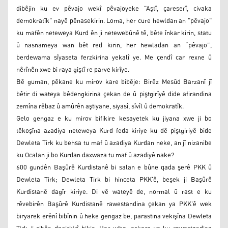
dibêjin ku ev pêvajo wekî pêvajoyeke "Aştî, çareserî, civaka
demokratîk" nayê pênasekirin. Loma, her cure hewldan an "pêvajo"
ku mafên neteweya Kurd ên ji netewebûnê tê, bête înkar kirin, statu
û nasnameya wan bêt red kirin, her hewladan an “pêvajo”,
berdewama sîyaseta ferzkirina yekalî ye. Me çendî car rexne û
nêrînên xwe bi raya giştî re parve kirîye.
Bê guman, pêkane ku mirov kare bibêje: Birêz Mesûd Barzanî jî
bêtir di wateya bêdengkirina çekan de û piştgirîyê dide afirandina
zemîna rêbaz û amûrên aştiyane, siyasî, sîvîl û demokratîk.
Gelo gengaz e ku mirov bifikire kesayetek ku jiyana xwe ji bo
têkoşîna azadiya neteweya Kurd feda kiriye ku dê piştgiriyê bide
Dewleta Tirk ku behsa tu maf û azadiya Kurdan neke, an jî nizanibe
ku Ocalan ji bo Kurdan daxwaza tu maf û azadiyê nake?
600 gundên Başûrê Kurdistanê bi salan e bûne qada şerê PKK û
Dewleta Tirk; Dewleta Tirk bi hinceta PKK'ê, beşek ji Başûrê
Kurdistanê dagîr kiriye. Di vê wateyê de, normal û rast e ku
rêvebirên Başûrê Kurdistanê rawestandina çekan ya PKK'ê wek
biryarek erênî bibînin û heke gengaz be, parastina vekişîna Dewleta