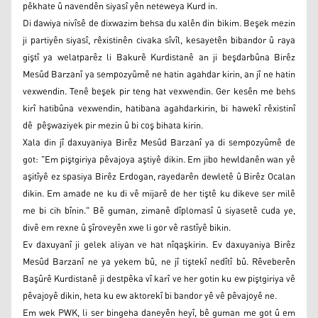
pêkhate û navendên siyasî yên neteweya Kurd in.
Di dawiya nivîsê de dixwazim behsa du xalên din bikim. Beşek mezin
ji partiyên siyasî, rêxistinên civaka sîvîl, kesayetên bibandor û raya
giştî ya welatparêz li Bakurê Kurdistanê an ji beşdarbûna Birêz
Mesûd Barzanî ya sempozyûmê ne hatin agahdar kirin, an jî ne hatin
vexwendin. Tenê beşek pir teng hat vexwendin. Ger kesên me behs
kirî hatibûna vexwendin, hatibana agahdarkirin, bi hawekî rêxistinî
dê pêşwaziyek pir mezin û bi coş bihata kirin.
Xala din jî daxuyaniya Birêz Mesûd Barzanî ya di sempozyûmê de
got: "Em piştgiriya pêvajoya aştiyê dikin. Em jibo hewldanên wan yê
aşitîyê ez spasiya Birêz Erdogan, rayedarên dewletê û Birêz Ocalan
dikin. Em amade ne ku di vê mijarê de her tiştê ku dikeve ser milê
me bi cih bînin." Bê guman, zimanê dîplomasî û siyasetê cuda ye,
divê em rexne û şîroveyên xwe li gor vê rastîyê bikin.
Ev daxuyanî ji gelek aliyan ve hat nîqaşkirin. Ev daxuyaniya Birêz
Mesûd Barzanî ne ya yekem bû, ne jî tiştekî nedîtî bû. Rêveberên
Başûrê Kurdistanê ji destpêka vî karî ve her gotin ku ew piştgiriya vê
pêvajoyê dikin, heta ku ew aktorekî bi bandor yê vê pêvajoyê ne.
Em wek PWK, li ser bingeha daneyên heyî, bê guman me got û em