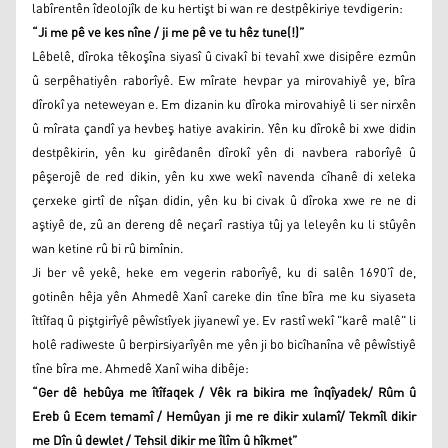
labîrentên îdeolojîk de ku hertişt bi wan re destpêkiriye tevdigerin:
“Ji me pê ve kes nîne / ji me pê ve tu hêz tune(!)”
Lêbelê, dîroka têkoşîna siyasî û civakî bi tevahî xwe disipêre ezmûn
û serpêhatiyên raborîyê. Ew mîrate hevpar ya mirovahiyê ye, bîra
dîrokî ya neteweyan e. Em dizanin ku dîroka mirovahiyê li ser nirxên
û mîrata çandî ya hevbeş hatiye avakirin. Yên ku dîrokê bi xwe didin
destpêkirin, yên ku girêdanên dîrokî yên di navbera raborîyê û
pêşerojê de red dikin, yên ku xwe wekî navenda cîhanê di xeleka
çerxeke girtî de nîşan didin, yên ku bi civak û dîroka xwe re ne di
aştiyê de, zû an dereng dê neçarî rastiya tûj ya leleyên ku li stûyên
wan ketine rû bi rû bimînin.
Ji ber vê yekê, heke em vegerin raborîyê, ku di salên 1690’î de,
gotinên hêja yên Ahmedê Xanî careke din tîne bîra me ku siyaseta
îttîfaq û piştgirîyê pêwîstîyek jiyanewî ye. Ev rastî wekî "karê malê" li
holê radiweste û berpirsiyarîyên me yên ji bo bicîhanîna vê pêwîstiyê
tîne bîra me. Ahmedê Xanî wiha dibêje:
“Ger dê hebûya me îtîfaqek / Vêk ra bikira me înqîyadek/ Rûm û
Ereb û Ecem temamî / Hemûyan ji me re dikir xulamî/ Tekmîl dikir
me Dîn û dewlet / Tehsil dikir me îlîm û hîkmet”