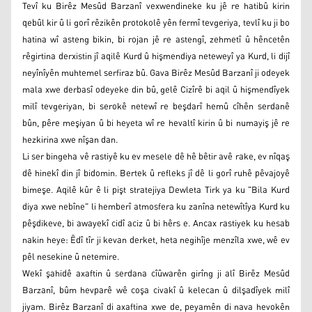
Tevî ku Birêz Mesûd Barzanî vexwendineke ku jê re hatibû kirin
qebûl kir û li gorî rêzikên protokolê yên fermî tevgeriya, tevlî ku ji bo
hatina wî asteng bikin, bi rojan jê re astengî, zehmetî û hêncetên
rêgirtina derxistin jî aqilê Kurd û hişmendiya neteweyî ya Kurd, li dijî
neyînîyên muhtemel serfiraz bû. Gava Birêz Mesûd Barzanî ji odeyek
mala xwe derbasî odeyeke din bû, gelê Cizîrê bi aqil û hişmendîyek
milî tevgeriyan, bi serokê netewî re beşdarî hemû cîhên serdanê
bûn, pêre meşiyan û bi heyeta wî re hevaltî kirin û bi numayiş jê re
hezkirina xwe nîşan dan.
Li ser bingeha vê rastiyê ku ev mesele dê hê bêtir avê rake, ev nîqaş
dê hinekî din jî bidomin. Bertek û refleks jî dê li gorî ruhê pêvajoyê
bimeşe. Aqilê kûr ê li pişt stratejiya Dewleta Tirk ya ku "Bila Kurd
diya xwe nebîne" li hemberî atmosfera ku zanîna netewîtîya Kurd ku
pêşdikeve, bi awayekî cidî aciz û bi hêrs e. Ancax rastiyek ku hesab
nakin heye: Êdî tîr ji kevan derket, heta negihîje menzîla xwe, wê ev
pêl nesekine û netemire.
Wekî şahidê axaftin û serdana cîûwarên girîng ji alî Birêz Mesûd
Barzanî, bûm hevparê wê coşa civakî û kelecan û dilşadîyek milî
jiyam. Birêz Barzanî di axaftina xwe de, peyamên di nava hevokên