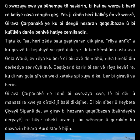
û xwezaya xwe ya bêhempa tê naskirin, bi hatina werza biharê
re ketiye nava rengên geş. Yek ji cihên herî balkêş ên vê werzê,
Girava Çarpanakê ye ku bi dengê hezaran qeqelîbazan û bi
kulîlkên darên behîvê hatiye xemilandin.
Tişta ku îsal herî zêde bala geştiyaran dikişîne, "rêya antîk" a
ku giravê bi bejahiyê ve girê dide ye. Ji ber kêmbûna asta ava
Gola Wanê, ev rêya ku berê di bin avê de mabû, niha hinekî din
derketiye ser rûyê avê. Geştiyar dikarin bi ser vê rêya kevirî re,
ku di nav gola şîn de wekî xeteke spî xuya dike, ber bi giravê ve
herin.
Girava Çarpanakê ne tenê bi xwezaya xwe, lê bi dêr û
manastira xwe ya dîrokî jî balê dikişîne. Di bin sîber û heybeta
Çiyayê Sîpanê de, ev girav bi hezaran qeqelîbazan (balindeyên
deryayê) re bûye cihekî aram ji bo wênegir û gerokên ku
dixwazin bihara Kurdistanê bijîn.