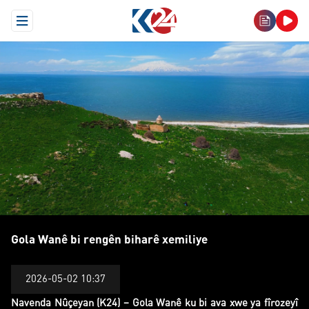
Open Menu
Gola Wanê bi rengên biharê xemiliye
Gola Wanê bi rengên biharê xemiliye
2026-05-02 10:37
Navenda Nûçeyan (K24) – Gola Wanê ku bi ava xwe ya fîrozeyî