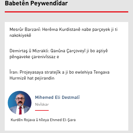
Babetên Peywendîdar
Mesrûr Barzanî: Herêma Kurdistanê nabe parçeyek ji ti
nakokiyekê
Demirtaş û Mizrakli: Qanûna Çarçoveyî ji bo aştiyê
pêngaveke çarenivîssaz e
Îran: Projeyasaya stratejîk a ji bo ewlehiya Tengava
Hurmizê hat pejirandin
Mihemed Eli Destmalî
Nivîskar
Mihemed Eli Destmalî
Kurdên Rojava û hîleya Ehmed El-Şara