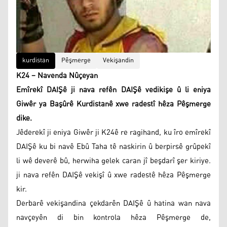
kurdistan
Pêşmerge
Vekişandin
K24 – Navenda Nûçeyan
Emîrekî DAIŞê ji nava refên DAIŞê vedikişe û li eniya
Giwêr ya Başûrê Kurdistanê xwe radestî hêza Pêşmerge
dike.
Jêderekî ji eniya Giwêr ji K24ê re ragihand, ku îro emîrekî
DAIŞê ku bi navê Ebû Taha tê naskirin û berpirsê grûpekî
li wê deverê bû, herwiha gelek caran jî beşdarî şer kiriye.
ji nava refên DAIŞê vekişî û xwe radestê hêza Pêşmerge
kir.
Derbarê vekişandina çekdarên DAIŞê û hatina wan nava
navçeyên di bin kontrola hêza Pêşmerge de,