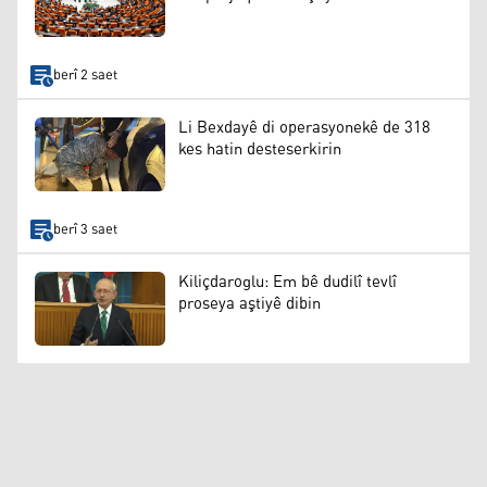
berî 2 saet
Li Bexdayê di operasyonekê de 318
kes hatin desteserkirin
berî 3 saet
Kiliçdaroglu: Em bê dudilî tevlî
proseya aştiyê dibin