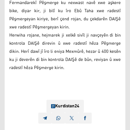
Fermandarekî Pêşmerge ku nexwast navê xwe aşkere
bike, diyar kir, ji bilî ku îro Ebû Taha xwe radestî
Pêşmergeyan kiriye, berî çend rojan, du çekdarên DAIŞê
xwe radestî Pêşmergeyan kirin.
Herwiha rojane, hejmarek ji xelkê sivîl ji navçeyên di bin
kontrola DAIŞê direvin û xwe radestî hêza Pêşmerge
dikin. Herî dawî jî îro li eniya Mexmûrê, hezar û 400 kesên
ku ji deverên di bin kontrola DAIŞê de bûn, reviyan û xwe
radestî hêza Pêşmerge kirin.
Kurdistan24