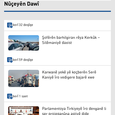
Nûçeyên Dawî
berî 32 deqîqe
Şofêrên barhilgiran rêya Kerkûk –
Silêmaniyê daxist
berî 59 deqîqe
Karwanê yekê yê koçberên Serê
Kaniyê îro vedigere bajarê xwe
berî 1 saet
Parlamentoya Tirkiyeyê îro denganê li
ser projeqanûna aştiyê dide