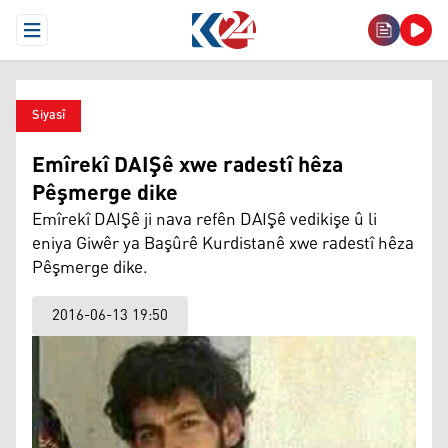
Open Menu
Siyasî
Emîrekî DAIŞê xwe radestî hêza
Pêşmerge dike
Emîrekî DAIŞê ji nava refên DAIŞê vedikişe û li
eniya Giwêr ya Başûrê Kurdistanê xwe radestî hêza
Pêşmerge dike.
2016-06-13 19:50