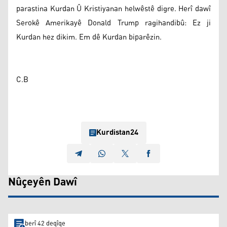
parastina Kurdan Û Kristiyanan helwêstê digre. Herî dawî
Serokê Amerikayê Donald Trump ragihandibû: Ez ji
Kurdan hez dikim. Em dê Kurdan biparêzin.
C.B
Kurdistan24
Nûçeyên Dawî
berî 42 deqîqe