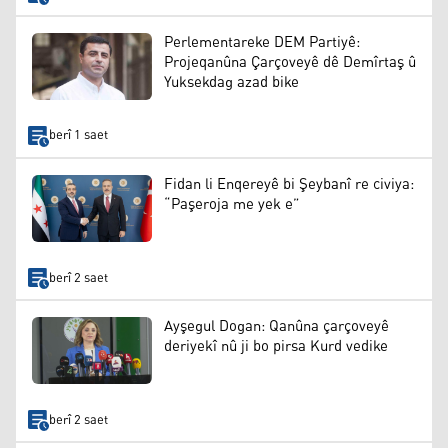
Perlementareke DEM Partiyê:
Projeqanûna Çarçoveyê dê Demîrtaş û
Yuksekdag azad bike
berî 1 saet
Fidan li Enqereyê bi Şeybanî re civiya:
“Paşeroja me yek e”
berî 2 saet
Ayşegul Dogan: Qanûna çarçoveyê
deriyekî nû ji bo pirsa Kurd vedike
berî 2 saet