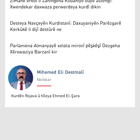
Zimanê erebî li Zanîngeha Kobaniyê bûye astengî:
Xwendekar daxwaza perwerdeya kurdî dikin
Desteya Navçeyên Kurdistanî: Daxuyaniyên Parêzgarê
Kerkûkê li dijî destûrê ne
Parlamena Almanyayê xelata mirovî pêşkêşî Dezgeha
Xêrxwaziya Barzanî kir
Mihemed Eli Destmalî
Nivîskar
Mihemed Eli Destmalî
Kurdên Rojava û hîleya Ehmed El-Şara