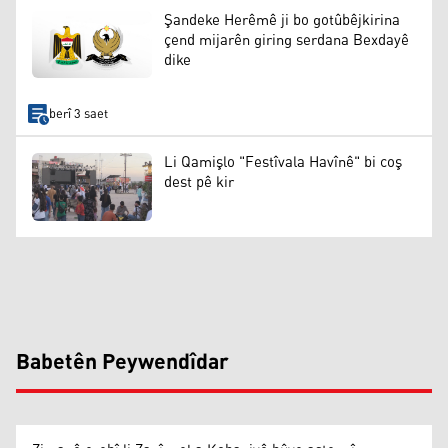
Şandeke Herêmê ji bo gotûbêjkirina
çend mijarên giring serdana Bexdayê
dike
berî 3 saet
Li Qamişlo "Festîvala Havînê" bi coş
dest pê kir
Babetên Peywendîdar