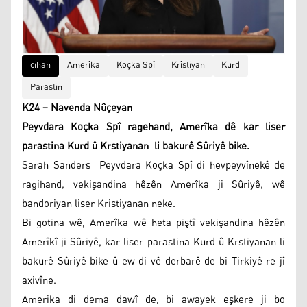
cihan
Amerîka
Koçka Spî
Krîstiyan
Kurd
Parastin
K24 – Navenda Nûçeyan
Peyvdara Koçka Spî ragehand, Amerîka dê kar liser
parastina Kurd û Krstiyanan li bakurê Sûriyê bike.
Sarah Sanders Peyvdara Koçka Spî di hevpeyvînekê de
ragihand, vekişandina hêzên Amerîka ji Sûriyê, wê
bandoriyan liser Kristiyanan neke.
Bi gotina wê, Amerîka wê heta piştî vekişandina hêzên
Amerîkî ji Sûriyê, kar liser parastina Kurd û Krstiyanan li
bakurê Sûriyê bike û ew di vê derbarê de bi Tirkiyê re jî
axivîne.
Amerika di dema dawî de, bi awayek eşkere ji bo