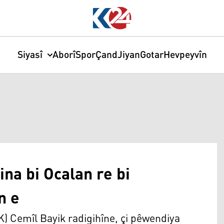
Siyasî
Aborî
Spor
Çand
Jiyan
Gotar
Hevpeyvîn
ina bi Ocalan re bi
n e
 Cemîl Bayik radigihîne, çi pêwendiya