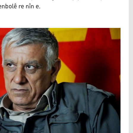
enbolê re nîn e.