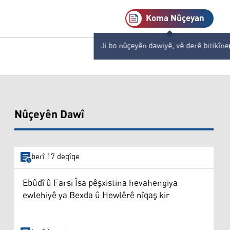
Koma Nûçeyan
Ji bo nûçeyên dawiyê, vê derê bitikîne
Nûçeyên Dawî
berî 17 deqîqe
Ebûdî û Farsi Îsa pêşxistina hevahengiya
ewlehiyê ya Bexda û Hewlêrê nîqaş kir