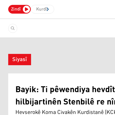
Zindî
Kurdî
Siyasî
Bayik: Ti pêwendiya hevdît
hilbijartinên Stenbilê re nî
Hevserokê Koma Civakên Kurdistanê (KCK)