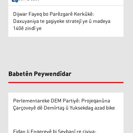
Dijwar Fayeq bo Parêzgarê Kerkûkê:
Daxuyaniya te şaşiyeke stratejî ye û madeya
140ê zindî ye
Babetên Peywendîdar
Perlementareke DEM Partiyê: Projeqanûna
Çarçoveyê dê Demîrtaş û Yuksekdag azad bike
Fidan li Enqereyê bi Şeybanî re civiya: