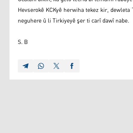
Hevserokê KCKyê herwiha tekez kir, dewleta 
neguhere û li Tirkiyeyê şer ti carî dawî nabe.
S. B