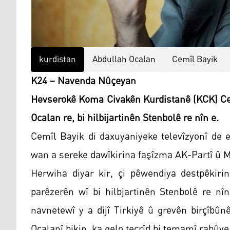
kurdistan
Abdullah Ocalan
Cemîl Bayik
K24 – Navenda Nûçeyan
Hevserokê Koma Civakên Kurdistanê (KCK) Cem
Ocalan re, bi hilbijartinên Stenbolê re nîn e.
Cemîl Bayik di daxuyaniyeke televîzyonî de e
wan a sereke dawîkirina faşîzma AK-Partî û 
Herwiha diyar kir, çi pêwendiya destpêkir
parêzerên wî bi hilbjartinên Stenbolê re nî
navnetewî y a dijî Tirkiyê û grevên birçîbûn
Ocalanî bikin, ka gelo tecrîd bi temamî rabûye