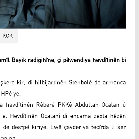
KCK
îl Bayik radigihîne, çi pêwendiya hevdîtinên bi
şkere kir, di hilbijartinên Stenbolê de armanca
MHPê ye.
ina hevdîtinên Rêberê PKKê Abdullah Ocalan û
n e. Hevdîtinên Ocalanî di encama zexta hêzên
ê de destpê kiriye. Ewê çavderiya tecîrda li ser
 an na.