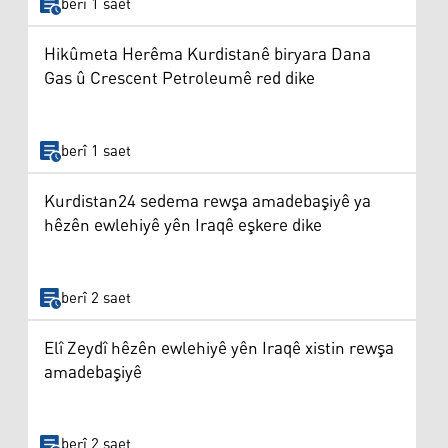
berî 1 saet
Hikûmeta Herêma Kurdistanê biryara Dana
Gas û Crescent Petroleumê red dike
berî 1 saet
Kurdistan24 sedema rewşa amadebaşiyê ya
hêzên ewlehiyê yên Iraqê eşkere dike
berî 2 saet
Elî Zeydî hêzên ewlehiyê yên Iraqê xistin rewşa
amadebaşiyê
berî 2 saet