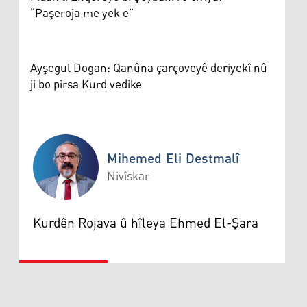
“Paşeroja me yek e”
Ayşegul Dogan: Qanûna çarçoveyê deriyekî nû
ji bo pirsa Kurd vedike
Mihemed Eli Destmalî
Nivîskar
Mihemed Eli Destmalî
Kurdên Rojava û hîleya Ehmed El-Şara