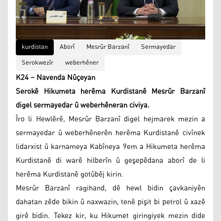
kurdistan
Aborî
Mesrûr Barzanî
Sermayedar
Serokwezîr
weberhêner
K24 – Navenda Nûçeyan
Serokê Hikumeta herêma Kurdistanê Mesrûr Barzanî
digel sermayedar û weberhêneran civiya‌.
Îro li Hewlêrê, Mesrûr Barzanî digel hejmarek mezin a
sermayedar û weberhênerên herêma Kurdistanê civînek
lidarxist‌ û karnameya Kabîneya 9em a Hikumeta herêma
Kurdistanê di warê hilberîn û geşepêdana aborî de li
herêma Kurdistanê gotûbêj kirin.
Mesrûr Barzanî ragihand, dê hewl bidin çavkaniyên
dahatan zêde bikin û naxwazin, tenê pişit bi petrol û xazê
girê bidin. Tekez kir, ku Hikumet giringiyek mezin dide