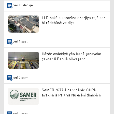
berî 48 deqîqe
Li Dihokê bikaranîna enerjiya rojê ber
bi zêdebûnê ve diçe
berî 1 saet
Hêzên ewlehiyê yên Iraqê şaneyeke
çekdar li Babilê hilweşand
berî 2 saet
SAMER: %77 ê dengdêrên CHPê
avakirina Partiya Nû erênî dinirxînin