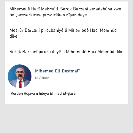
Mihemedê Hacî Mehmûd: Serok Barzanî amadebûna xwe
bo çareserkirina pirsgirêkan nîşan daye
Mesrûr Barzanî pîrozbahiyê li Mihemedê Hacî Mehmûd
dike
Serok Barzanî pîrozbahiyê li Mihemedê Hacî Mehmûd dike
Mihemed Eli Destmalî
Nivîskar
Mihemed Eli Destmalî
Kurdên Rojava û hîleya Ehmed El-Şara