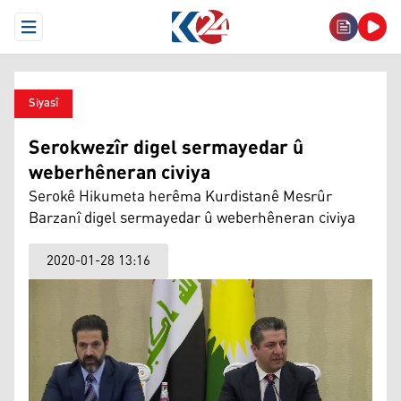
Open Menu
Siyasî
Serokwezîr digel sermayedar û
weberhêneran civiya
Serokê Hikumeta herêma Kurdistanê Mesrûr
Barzanî digel sermayedar û weberhêneran civiya
2020-01-28 13:16