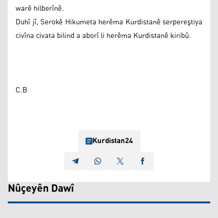
warê hilberînê.
Duhî jî, Serokê Hikumeta herêma Kurdistanê serpereştiya
civîna civata bilind a aborî li herêma Kurdistanê kiribû.
C.B
Kurdistan24
Nûçeyên Dawî