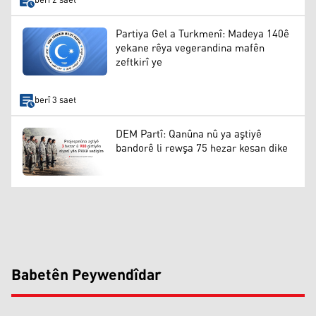
berî 2 saet
Partiya Gel a Turkmenî: Madeya 140ê
yekane rêya vegerandina mafên
zeftkirî ye
berî 3 saet
DEM Partî: Qanûna nû ya aştiyê
bandorê li rewşa 75 hezar kesan dike
Babetên Peywendîdar