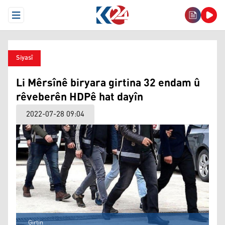
Open Menu
Siyasî
Li Mêrsînê biryara girtina 32 endam û
rêveberên HDPê hat dayîn
2022-07-28 09:04
Girtin