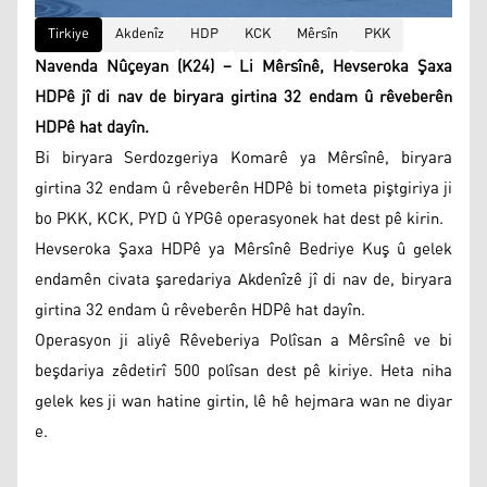
Tirkiye
Akdenîz
HDP
KCK
Mêrsîn
PKK
Navenda Nûçeyan (K24) – Li Mêrsînê, Hevseroka Şaxa
HDPê jî di nav de biryara girtina 32 endam û rêveberên
HDPê hat dayîn.
Bi biryara Serdozgeriya Komarê ya Mêrsînê, biryara
girtina 32 endam û rêveberên HDPê bi tometa piştgiriya ji
bo PKK, KCK, PYD û YPGê operasyonek hat dest pê kirin.
Hevseroka Şaxa HDPê ya Mêrsînê Bedriye Kuş û gelek
endamên civata şaredariya Akdenîzê jî di nav de, biryara
girtina 32 endam û rêveberên HDPê hat dayîn.
Operasyon ji aliyê Rêveberiya Polîsan a Mêrsînê ve bi
beşdariya zêdetirî 500 polîsan dest pê kiriye. Heta niha
gelek kes ji wan hatine girtin, lê hê hejmara wan ne diyar
e.