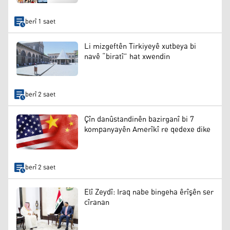
berî 1 saet
Li mizgeftên Tirkiyeyê xutbeya bi
navê “biratî” hat xwendin
berî 2 saet
Çîn danûstandinên bazirganî bi 7
kompanyayên Amerîkî re qedexe dike
berî 2 saet
Elî Zeydî: Iraq nabe bingeha êrîşên ser
cîranan