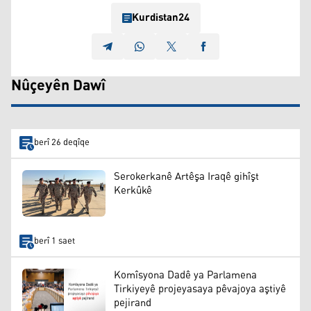
Kurdistan24
Nûçeyên Dawî
berî 26 deqîqe
Serokerkanê Artêşa Iraqê gihîşt
Kerkûkê
berî 1 saet
Komîsyona Dadê ya Parlamena
Tirkiyeyê projeyasaya pêvajoya aştiyê
pejirand