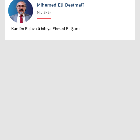
Mihemed Eli Destmalî
Nivîskar
Mihemed Eli Destmalî
Kurdên Rojava û hîleya Ehmed El-Şara