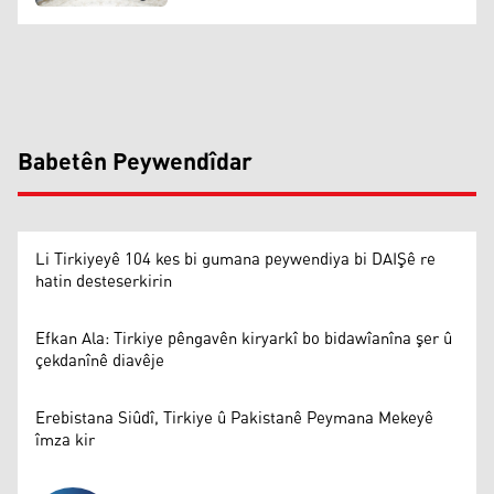
Babetên Peywendîdar
Li Tirkiyeyê 104 kes bi gumana peywendiya bi DAIŞê re
hatin desteserkirin
Efkan Ala: Tirkiye pêngavên kiryarkî bo bidawîanîna şer û
çekdanînê diavêje
Erebistana Siûdî, Tirkiye û Pakistanê Peymana Mekeyê
îmza kir