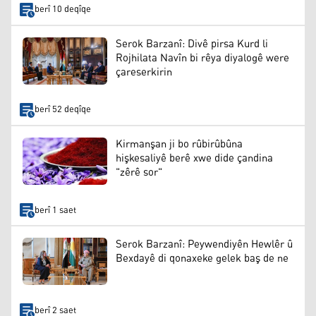
berî 10 deqîqe
Serok Barzanî: Divê pirsa Kurd li
Rojhilata Navîn bi rêya diyalogê were
çareserkirin
berî 52 deqîqe
Kirmanşan ji bo rûbirûbûna
hişkesaliyê berê xwe dide çandina
"zêrê sor"
berî 1 saet
Serok Barzanî: Peywendiyên Hewlêr û
Bexdayê di qonaxeke gelek baş de ne
berî 2 saet