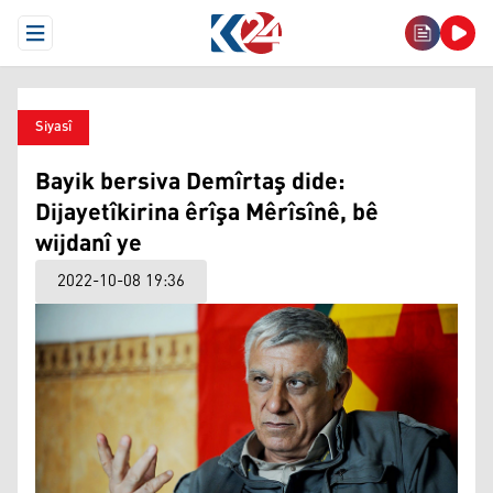
Open Menu
Siyasî
Bayik bersiva Demîrtaş dide:
Dijayetîkirina êrîşa Mêrîsînê, bê
wijdanî ye
2022-10-08 19:36