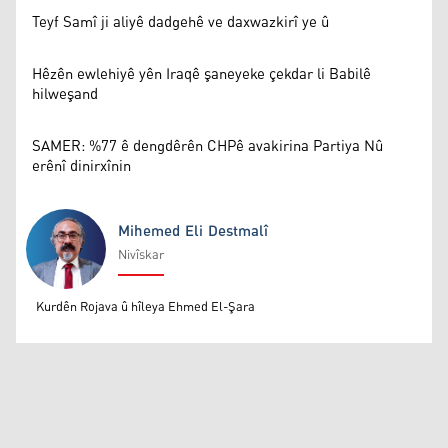
Teyf Samî ji aliyê dadgehê ve daxwazkirî ye û
Hêzên ewlehiyê yên Iraqê şaneyeke çekdar li Babilê
hilweşand
SAMER: %77 ê dengdêrên CHPê avakirina Partiya Nû
erênî dinirxînin
Mihemed Eli Destmalî
Nivîskar
Mihemed Eli Destmalî
Kurdên Rojava û hîleya Ehmed El-Şara