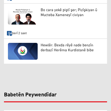
Bo cara yekê piştî şer; Pizîşkiyan û
Mucteba Xameneyî civiyan
berî 2 saet
Hewlêr: Bexda rêyê nade benzîn
derbazî Herêma Kurdistanê bibe
Babetên Peywendîdar