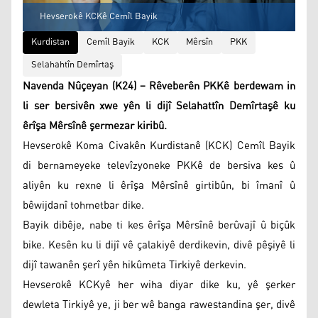
Hevserokê KCKê Cemîl Bayik
Kurdistan
Cemîl Bayik
KCK
Mêrsîn
PKK
Selahahtîn Demîrtaş
Navenda Nûçeyan (K24) – Rêveberên PKKê berdewam in
li ser bersivên xwe yên li dijî Selahattîn Demîrtaşê ku
êrîşa Mêrsînê şermezar kiribû.
Hevserokê Koma Civakên Kurdistanê (KCK) Cemîl Bayik
di bernameyeke televîzyoneke PKKê de bersiva kes û
aliyên ku rexne li êrîşa Mêrsînê girtibûn, bi îmanî û
bêwijdanî tohmetbar dike.
Bayik dibêje, nabe ti kes êrîşa Mêrsînê berûvajî û biçûk
bike. Kesên ku li dijî vê çalakiyê derdikevin, divê pêşiyê li
dijî tawanên şerî yên hikûmeta Tirkiyê derkevin.
Hevserokê KCKyê her wiha diyar dike ku, yê şerker
dewleta Tirkiyê ye, ji ber wê banga rawestandina şer, divê