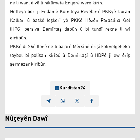
ne li wan, divê li hikûmeta Enqerê were kirin.
Hefteya borî jî Endamê Komîteya Rêvebir ê PKKyê Duran
Kalkan û baskê leşkerî yê PKKê Hêzên Parastina Gel
(HPG) bersiva Demîrtaş dabûn û bi tundî rexne li wî
girtibûn.
PKKê di 26ê Îlonê de li bajarê Mêrsînê êrîşî kolmelgeheka
taybet bi polîsan kiribû û Demîrtaşî û HDPê jî ew êrîş
şermezar kiribûn.
Kurdistan24
Nûçeyên Dawî