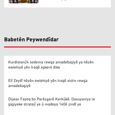
Babetên Peywendîdar
Kurdistan24 sedema rewşa amadebaşiyê ya hêzên
ewlehiyê yên Iraqê eşkere dike
Elî Zeydî hêzên ewlehiyê yên Iraqê xistin rewşa
amadebaşiyê
Dijwar Fayeq bo Parêzgarê Kerkûkê: Daxuyaniya te
şaşiyeke stratejî ye û madeya 140ê zindî ye