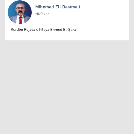
Mihemed Eli Destmalî
Nivîskar
Mihemed Eli Destmalî
Kurdên Rojava û hîleya Ehmed El-Şara