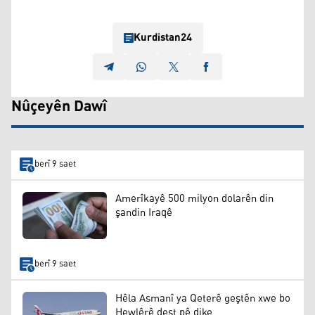
Kurdistan24
Nûçeyên Dawî
berî 9 saet
Amerîkayê 500 milyon dolarên din
şandin Iraqê
berî 9 saet
Hêla Asmanî ya Qeterê geştên xwe bo
Hewlêrê dest pê dike