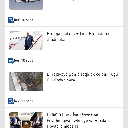
berî 10 saet
Erdogan sibe serdana Erebistana
Siûdî dike
berî 10 saet
Li rojavayê Şamê teqînek çê bû: Kuştî
û birîndar hene
berî 11 saet
Ebûdî û Farsi Îsa pêşxistina
hevahengiya ewlehiyê ya Bexda û
Hewlêrê nîqaş kir