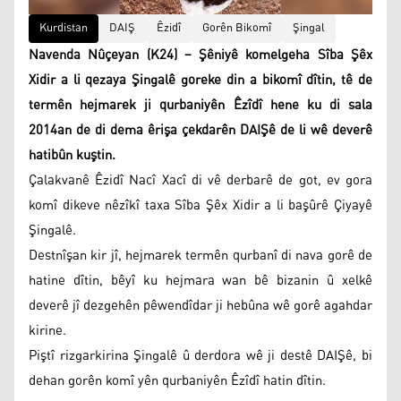
Kurdistan
DAIŞ
Êzidî
Gorên Bikomî
Şingal
Navenda Nûçeyan (K24) – Şêniyê komelgeha Sîba Şêx
Xidir a li qezaya Şingalê goreke din a bikomî dîtin, tê de
termên hejmarek ji qurbaniyên Êzîdî hene ku di sala
2014an de di dema êrişa çekdarên DAIŞê de li wê deverê
hatibûn kuştin.
Çalakvanê Êzidî Nacî Xacî di vê derbarê de got, ev gora
komî dikeve nêzîkî taxa Sîba Şêx Xidir a li başûrê Çiyayê
Şingalê.
Destnîşan kir jî, hejmarek termên qurbanî di nava gorê de
hatine dîtin, bêyî ku hejmara wan bê bizanin û xelkê
deverê jî dezgehên pêwendîdar ji hebûna wê gorê agahdar
kirine.
Piştî rizgarkirina Şingalê û derdora wê ji destê DAIŞê, bi
dehan gorên komî yên qurbaniyên Êzîdî hatin dîtin.