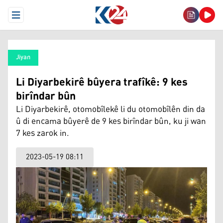
Open Menu
Jiyan
Li Diyarbekirê bûyera trafîkê: 9 kes
birîndar bûn
Li Diyarbekirê, otomobîlekê li du otomobîlên din da
û di encama bûyerê de 9 kes birîndar bûn, ku ji wan
7 kes zarok in.
2023-05-19 08:11