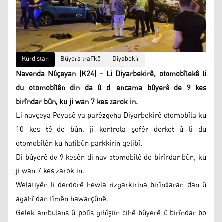
Kurdistan
Bûyera trafîkê
Diyabekir
Navenda Nûçeyan (K24) – Li Diyarbekirê, otomobîlekê li
du otomobîlên din da û di encama bûyerê de 9 kes
birîndar bûn, ku ji wan 7 kes zarok in.
Li navçeya Peyasê ya parêzgeha Diyarbekirê otomobîla ku
10 kes tê de bûn, ji kontrola şofêr derket û li du
otomobîlên ku hatibûn parkkirin qelibî.
Di bûyerê de 9 kesên di nav otomobîlê de birîndar bûn, ku
ji wan 7 kes zarok in.
Welatiyên li derdorê hewla rizgarkirina birîndaran dan û
agahî dan tîmên hawarçûnê.
Gelek ambulans û polîs gihîştin cihê bûyerê û birîndar bo