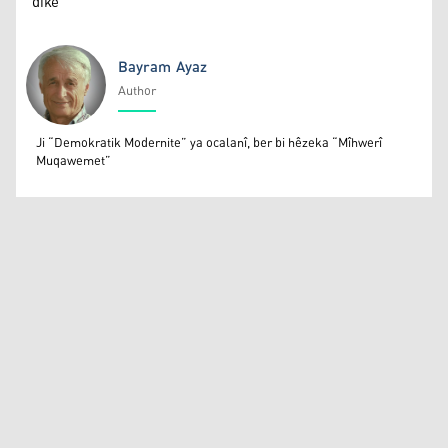
dike
Bayram Ayaz
Author
Bayram Ayaz
Ji “Demokratik Modernite” ya ocalanî, ber bi hêzeka “Mîhwerî
Muqawemet”