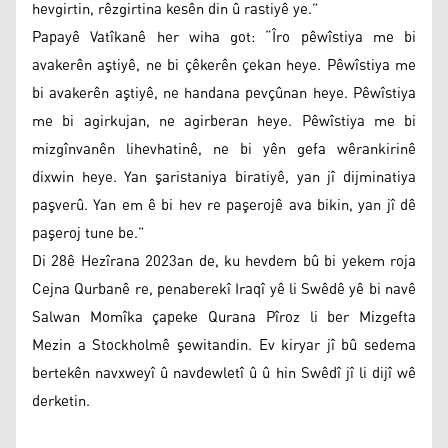
hevgirtin, rêzgirtina kesên din û rastiyê ye.”
Papayê Vatîkanê her wiha got: “Îro pêwîstiya me bi
avakerên aştiyê, ne bi çêkerên çekan heye. Pêwîstiya me
bi avakerên aştiyê, ne handana pevçûnan heye. Pêwîstiya
me bi agirkujan, ne agirberan heye. Pêwîstiya me bi
mizgînvanên lihevhatinê, ne bi yên gefa wêrankirinê
dixwin heye. Yan şaristaniya biratiyê, yan jî dijminatiya
paşverû. Yan em ê bi hev re paşerojê ava bikin, yan jî dê
paşeroj tune be.”
Di 28ê Hezîrana 2023an de, ku hevdem bû bi yekem roja
Cejna Qurbanê re, penaberekî Iraqî yê li Swêdê yê bi navê
Salwan Momîka çapeke Qurana Pîroz li ber Mizgefta
Mezin a Stockholmê şewitandin. Ev kiryar jî bû sedema
bertekên navxweyî û navdewletî û û hin Swêdî jî li dijî wê
derketin.