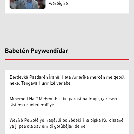
werbigire
Babetên Peywendîdar
Berdevkê Pasdarên Îranê: Heta Amerîka mercên me qebûl
neke, Tengava Hurmizê venabe
Mihemed Hacî Mehmûd: Ji bo parastina Iraqê, çareserî
sîstema konfederalî ye
Wezîrê Petrolê yê Iraqê: Ji bo zêdekirina pişka Kurdistanê
ya ji petrola xav em di gotûbêjan de ne