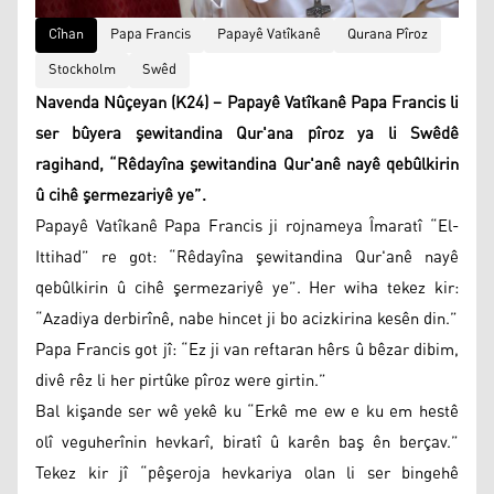
Cîhan
Papa Francis
Papayê Vatîkanê
Qurana Pîroz
Stockholm
Swêd
Navenda Nûçeyan (K24) – Papayê Vatîkanê Papa Francis li
ser bûyera şewitandina Qur'ana pîroz ya li Swêdê
ragihand, “Rêdayîna şewitandina Qur'anê nayê qebûlkirin
û cihê şermezariyê ye”.
Papayê Vatîkanê Papa Francis ji rojnameya Îmaratî “El-
Ittihad” re got: “Rêdayîna şewitandina Qur'anê nayê
qebûlkirin û cihê şermezariyê ye”. Her wiha tekez kir:
“Azadiya derbirînê, nabe hincet ji bo acizkirina kesên din.”
Papa Francis got jî: “Ez ji van reftaran hêrs û bêzar dibim,
divê rêz li her pirtûke pîroz were girtin.”
Bal kişande ser wê yekê ku “Erkê me ew e ku em hestê
olî veguherînin hevkarî, biratî û karên baş ên berçav.”
Tekez kir jî “pêşeroja hevkariya olan li ser bingehê