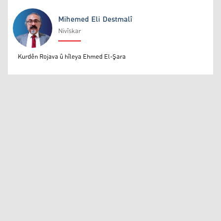
Mihemed Eli Destmalî
Nivîskar
Mihemed Eli Destmalî
Kurdên Rojava û hîleya Ehmed El-Şara