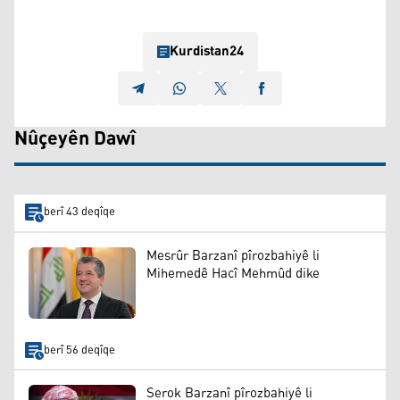
Kurdistan24
Nûçeyên Dawî
berî 43 deqîqe
Mesrûr Barzanî pîrozbahiyê li
Mihemedê Hacî Mehmûd dike
berî 56 deqîqe
Serok Barzanî pîrozbahiyê li