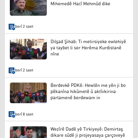
Mihemedê Hacî Mehmûd dike
berî 2 saet
Dilşad Şihab: Ti metirsiyeke ewlehiyê
ya taybet li ser Herêma Kurdistanê
nîne
berî 2 saet
Berdevkê PDKê: Hewlên me yên ji bo
pêkanîna hikûmetê û aktîvkirina
parlamenê berdewam in
berî 8 saet
Wezîrê Dadê yê Tirkiyeyê: Demirtaş
dikare sûdê ji projeyasaya çarçoveyê