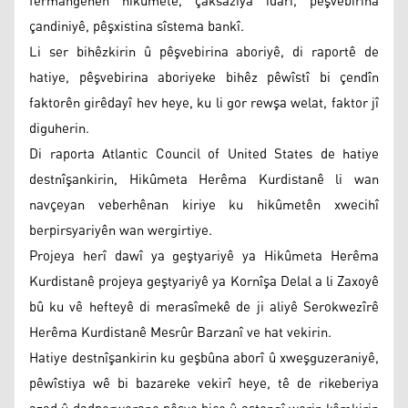
fermangehên hikûmetê, çaksaziya îdarî, pêşvebirina
çandiniyê, pêşxistina sîstema bankî.
Li ser bihêzkirin û pêşvebirina aboriyê, di raportê de
hatiye, pêşvebirina aboriyeke bihêz pêwîstî bi çendîn
faktorên girêdayî hev heye, ku li gor rewşa welat, faktor jî
diguherin.
Di raporta Atlantic Council of United States de hatiye
destnîşankirin, Hikûmeta Herêma Kurdistanê li wan
navçeyan veberhênan kiriye ku hikûmetên xwecihî
berpirsyariyên wan wergirtiye.
Projeya herî dawî ya geştyariyê ya Hikûmeta Herêma
Kurdistanê projeya geştyariyê ya Kornîşa Delal a li Zaxoyê
bû ku vê hefteyê di merasîmekê de ji aliyê Serokwezîrê
Herêma Kurdistanê Mesrûr Barzanî ve hat vekirin.
Hatiye destnîşankirin ku geşbûna aborî û xweşguzeraniyê,
pêwîstiya wê bi bazareke vekirî heye, tê de rikeberiya