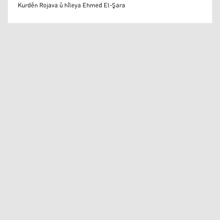
Mihemed Eli Destmalî
Kurdên Rojava û hîleya Ehmed El-Şara