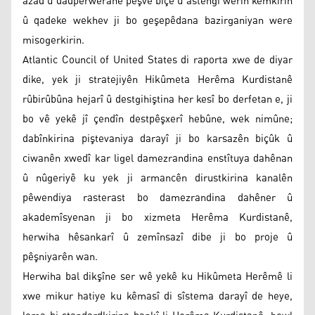
azad û dadperwerane pêşve biçe û astengî werin kêmkirin
û qadeke wekhev ji bo geşepêdana bazirganiyan were
misogerkirin.
Atlantic Council of United States di raporta xwe de diyar
dike, yek ji stratejiyên Hikûmeta Herêma Kurdistanê
rûbirûbûna hejarî û destgihiştina her kesî bo derfetan e, ji
bo vê yekê jî çendîn destpêşxerî hebûne, wek nimûne;
dabînkirina piştevaniya darayî ji bo karsazên biçûk û
ciwanên xwedî kar ligel damezrandina enstîtuya dahênan
û nûgeriyê ku yek ji armancên dirustkirina kanalên
pêwendiya rasterast bo damezrandina dahêner û
akademîsyenan ji bo xizmeta Herêma Kurdistanê,
herwiha hêsankarî û zemînsazî dibe ji bo proje û
pêşniyarên wan.
Herwiha bal dikşîne ser wê yekê ku Hikûmeta Herêmê li
xwe mikur hatiye ku kêmasî di sîstema darayî de heye,