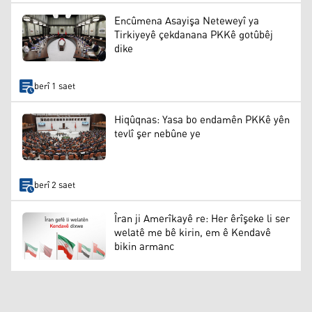
Encûmena Asayişa Neteweyî ya
Tirkiyeyê çekdanana PKKê gotûbêj
dike
berî 1 saet
Hiqûqnas: Yasa bo endamên PKKê yên
tevlî şer nebûne ye
berî 2 saet
Îran ji Amerîkayê re: Her êrîşeke li ser
welatê me bê kirin, em ê Kendavê
bikin armanc