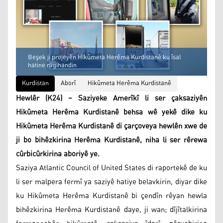
Beşek ji projeyên Hikûmeta Herêma Kurdistanê ku îsal
hatine ragihandin
Kurdistan
Aborî
Hikûmeta Herêma Kurdistanê
Hewlêr (K24) – Saziyeke Amerîkî li ser çaksaziyên
Hikûmeta Herêma Kurdistanê behsa wê yekê dike ku
Hikûmeta Herêma Kurdistanê di çarçoveya hewlên xwe de
ji bo bihêzkirina Herêma Kurdistanê, niha li ser rêrewa
cûrbicûrkirina aboriyê ye.
Saziya Atlantic Council of United States di raportekê de ku
li ser malpera fermî ya saziyê hatiye belavkirin, diyar dike
ku Hikûmeta Herêma Kurdistanê bi çendîn rêyan hewla
bihêzkirina Herêma Kurdistanê daye, ji wan; dîjîtalkirina