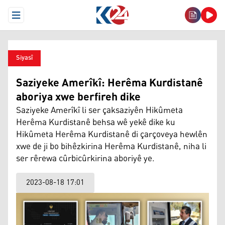
Open Menu
Siyasî
Saziyeke Amerîkî: Herêma Kurdistanê
aboriya xwe berfireh dike
Saziyeke Amerîkî li ser çaksaziyên Hikûmeta
Herêma Kurdistanê behsa wê yekê dike ku
Hikûmeta Herêma Kurdistanê di çarçoveya hewlên
xwe de ji bo bihêzkirina Herêma Kurdistanê, niha li
ser rêrewa cûrbicûrkirina aboriyê ye.
2023-08-18 17:01