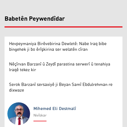
Babetên Peywendîdar
Hevpeymaniya Birêvebirina Dewletê: Nabe Iraq bibe
bingehek ji bo êrîşkirina ser welatên cîran
Nêçîrvan Barzanî û Zeydî parastina serwerî û tenahiya
Iraqê tekez kir
Serok Barzanî sersaxiyê ji Beyan Samî Ebdulrehman re
dixwaze
Mihemed Eli Destmalî
Nivîskar