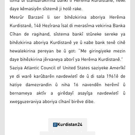
loma bi standardkirina bankî li Herêma Kurdistanê, hewl
daye kêmasiyên sîstemê ji holê rake.
Mesrûr Barzanî li ser bihêzkirina aboriya Herêma
Kurdistanê, 14ê Hezîrana îsal di merasîma vekirina Banka
Cîhan de ragihand, sîstema bankî stûneke sereke ya
bihêzkirina aboriya Kurdistanê ye û nabe bank tenê cihê
hewalekirina pereyan be û got: “Me giringiyeke mezin
daye bihêzkirina jêrxaneya aborî ya Herêma Kurdistanê.”
Saziya Atlantic Council of United States saziyeke Amerîkî
ye di warê karûbarên navdewletî de û di sala 1961ê de
hatiye damezrandin û niha 16 navendên herêmî û
bernameya aktîv a girêdayî asayîşa navdewletî û
xweşguzeraniya aboriya cîhanî birêve dibe.
Kurdistan24