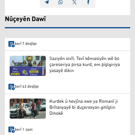
Nûçeyên Dawî
berî 7 deqîqe
Saziyên sivîl: Tevî kêmasiyên wê bo
çareseriya pirsa kurd, em piştgiriya
yasayê dikin
berî 43 deqîqe
Kurdek û hevjîna xwe ya Romanî ji
Brîtanyayê bi duçerxeyan gihîştin
Dihokê
berî 1 saet