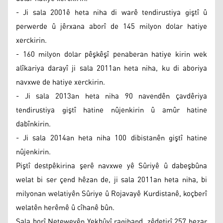
- Ji sala 2001ê heta niha di warê tendirustiya giştî û
perwerde û jêrxana aborî de 145 milyon dolar hatiye
xerckirin.
- 160 milyon dolar pêşkêşî penaberan hatiye kirin wek
alîkariya darayî ji sala 2011an heta niha, ku di aboriya
navxwe de hatiye xerckirin.
- Ji sala 2013an heta niha 90 navendên çavdêriya
tendirustiya giştî hatine nûjenkirin û amûr hatine
dabînkirin.
- Ji sala 2014an heta niha 100 dibistanên giştî hatine
nûjenkirin.
Piştî destpêkirina şerê navxwe yê Sûriyê û dabeşbûna
welat bi ser çend hêzan de, ji sala 2011an heta niha, bi
milyonan welatiyên Sûriye û Rojavayê Kurdistanê, koçberî
welatên herêmê û cîhanê bûn.
Sala borî Neteweyên Yekbûyî ragihand, zêdetirî 257 hezar