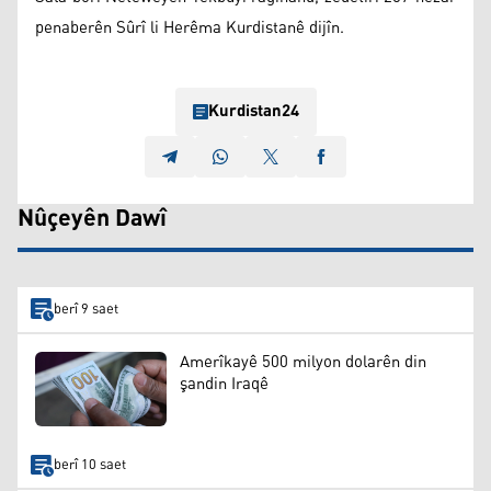
penaberên Sûrî li Herêma Kurdistanê dijîn.
Kurdistan24
Nûçeyên Dawî
berî 9 saet
Amerîkayê 500 milyon dolarên din
şandin Iraqê
berî 10 saet