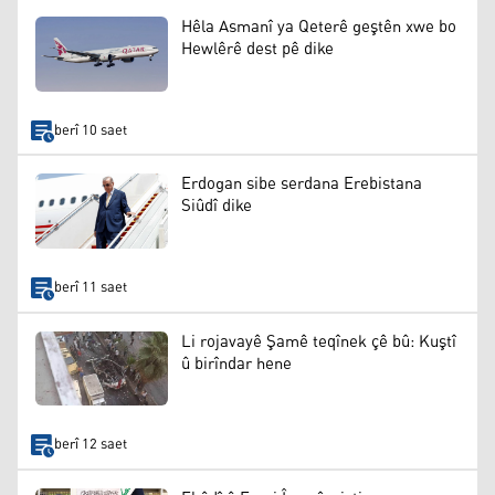
Hêla Asmanî ya Qeterê geştên xwe bo
Hewlêrê dest pê dike
berî 10 saet
Erdogan sibe serdana Erebistana
Siûdî dike
berî 11 saet
Li rojavayê Şamê teqînek çê bû: Kuştî
û birîndar hene
berî 12 saet