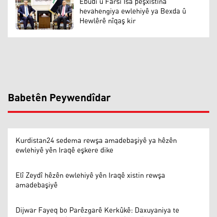
Ebûdî û Farsi Îsa pêşxistina
hevahengiya ewlehiyê ya Bexda û
Hewlêrê nîqaş kir
Babetên Peywendîdar
Kurdistan24 sedema rewşa amadebaşiyê ya hêzên
ewlehiyê yên Iraqê eşkere dike
Elî Zeydî hêzên ewlehiyê yên Iraqê xistin rewşa
amadebaşiyê
Dijwar Fayeq bo Parêzgarê Kerkûkê: Daxuyaniya te