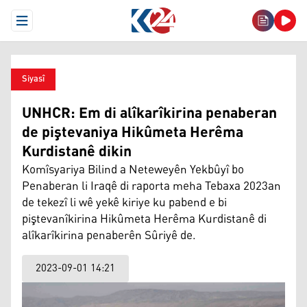
Open Menu
Siyasî
UNHCR: Em di alîkarîkirina penaberan
de piştevaniya Hikûmeta Herêma
Kurdistanê dikin
Komîsyariya Bilind a Neteweyên Yekbûyî bo
Penaberan li Iraqê di raporta meha Tebaxa 2023an
de tekezî li wê yekê kiriye ku pabend e bi
piştevanîkirina Hikûmeta Herêma Kurdistanê di
alîkarîkirina penaberên Sûriyê de.
2023-09-01 14:21