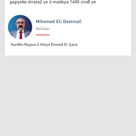
şaşiyeke stratejî ye û madeya 140ê zindî ye
Mihemed Eli Destmalî
Nivîskar
Mihemed Eli Destmalî
Kurdên Rojava û hîleya Ehmed El-Şara