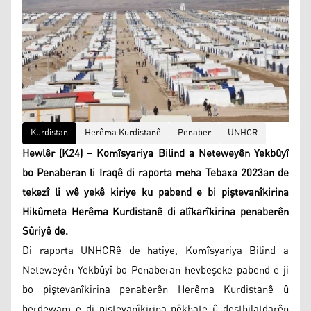
Kurdistan
Herêma Kurdistanê
Penaber
UNHCR
Hewlêr (K24) – Komîsyariya Bilind a Neteweyên Yekbûyî
bo Penaberan li Iraqê di raporta meha Tebaxa 2023an de
tekezî li wê yekê kiriye ku pabend e bi piştevanîkirina
Hikûmeta Herêma Kurdistanê di alîkarîkirina penaberên
Sûriyê de.
Di raporta UNHCRê de hatiye, Komîsyariya Bilind a
Neteweyên Yekbûyî bo Penaberan hevbeşeke pabend e ji
bo piştevanîkirina penaberên Herêma Kurdistanê û
berdewam e di piştevanîkirina pêkhate û desthilatdarên