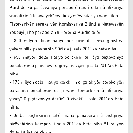
Kurd de ku parêzvaniya penaberên Sûrî dikin û alîkariya
wan dikin û bi awayekî xwebexş mêvandariya wan dikin.
Piştevaniyên sereke yên Komîsyariya Bilind a Neteweyên
Yekbûyî ji bo penaberan li Herêma Kurdistanê:
- 800 milyon dolar hatiye xerckirin di dema gihiştina
yekem pêla penaberên Sûrî de ji sala 2011an heta niha.
- 650 milyon dolar hatiye xerckirin bi rêya piştevaniya
penaberan û plana xweragiriya navçeyî ji sala 2012an heta
niha.
- 170 milyon dolar hatiye xerckirin di çalakiyên sereke yên
parastina penaberan de ji wan; tomarkirin û alîkariya
yasayî û piştevaniya derûnî û civakî ji sala 2011an heta
niha.
- Ji bo baştirkirina cihê mana penaberan û piştgiriya
birêvebirina kampan ji sala 2011an heta niha 91 milyon
dolar hatiye xerckirin.