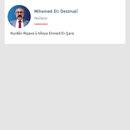
Mihemed Eli Destmalî
Nivîskar
Mihemed Eli Destmalî
Kurdên Rojava û hîleya Ehmed El-Şara