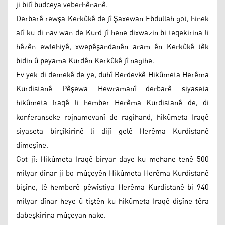
ji bilî budceya veberhênanê.
Derbarê rewşa Kerkûkê de jî Şaxewan Ebdullah got, hinek
alî ku di nav wan de Kurd jî hene dixwazin bi teqekirina li
hêzên ewlehiyê, xwepêşandanên aram ên Kerkûkê têk
bidin û peyama Kurdên Kerkûkê jî nagihe.
Ev yek di demekê de ye, duhî Berdevkê Hikûmeta Herêma
Kurdistanê Pêşewa Hewramanî derbarê siyaseta
hikûmeta Iraqê li hember Herêma Kurdistanê de, di
konferanseke rojnamevanî de ragihand, hikûmeta Iraqê
siyaseta birçîkirinê li dijî gelê Herêma Kurdistanê
dimeşîne.
Got jî: Hikûmeta Iraqê biryar daye ku mehane tenê 500
milyar dînar ji bo mûçeyên Hikûmeta Herêma Kurdistanê
bişîne, lê hemberê pêwîstiya Herêma Kurdistanê bi 940
milyar dînar heye û tiştên ku hikûmeta Iraqê dişîne têra
dabeşkirina mûçeyan nake.