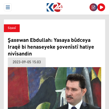
Open Menu
Siyasî
Şaxewan Ebdullah: Yasaya bûdceya
Iraqê bi henaseyeke şovenîstî hatiye
nivîsandin
2023-09-05 15:03