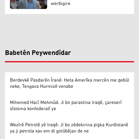
werbigire
Babetên Peywendîdar
Berdevkê Pasdarên Îranê: Heta Amerîka mercên me qebûl
neke, Tengava Hurmizê venabe
Mihemed Hacî Mehmûd: Ji bo parastina Iraqê, çareserî
sîstema konfederalî ye
Wezîrê Petrolê yê Iraqê: Ji bo zêdekirina pişka Kurdistanê
ya ji petrola xav em di gotûbêjan de ne