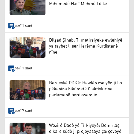
Mihemedê Hacî Mehmûd dike
berî 1 saet
Dilşad Şihab: Ti metirsiyeke ewlehiyê
ya taybet li ser Herêma Kurdistanê
nîne
berî 1 saet
Berdevkê PDKê: Hewlên me yên ji bo
pêkanîna hikûmetê û aktîvkirina
parlamenê berdewam in
berî 7 saet
Wezîrê Dadê yê Tirkiyeyê: Demirtaş
dikare sûdê ji projeyasaya çarçoveyê