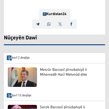
Kurdistan24
Nûçeyên Dawî
berî 2 deqîqe
Mesrûr Barzanî pîrozbahiyê li
Mihemedê Hacî Mehmûd dike
berî 15 deqîqe
Serok Barzanî pîrozbahiyê li