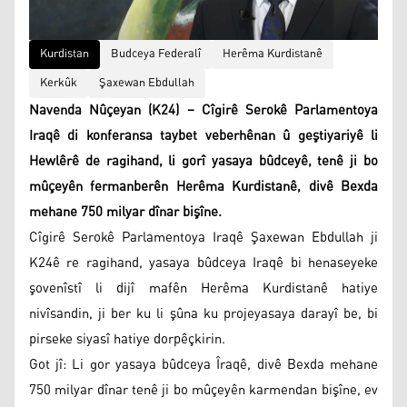
Kurdistan
Budceya Federalî
Herêma Kurdistanê
Kerkûk
Şaxewan Ebdullah
Navenda Nûçeyan (K24) – Cîgirê Serokê Parlamentoya
Iraqê di konferansa taybet veberhênan û geştiyariyê li
Hewlêrê de ragihand, li gorî yasaya bûdceyê, tenê ji bo
mûçeyên fermanberên Herêma Kurdistanê, divê Bexda
mehane 750 milyar dînar bişîne.
Cîgirê Serokê Parlamentoya Iraqê Şaxewan Ebdullah ji
K24ê re ragihand, yasaya bûdceya Iraqê bi henaseyeke
şovenîstî li dijî mafên Herêma Kurdistanê hatiye
nivîsandin, ji ber ku li şûna ku projeyasaya darayî be, bi
pirseke siyasî hatiye dorpêçkirin.
Got jî: Li gor yasaya bûdceya Îraqê, divê Bexda mehane
750 milyar dînar tenê ji bo mûçeyên karmendan bişîne, ev