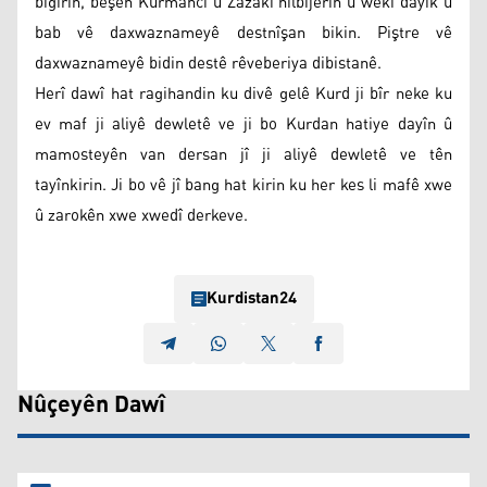
bigirin, beşên Kurmancî û Zazakî hilbijêrin û wekî dayik û
bab vê daxwaznameyê destnîşan bikin. Piştre vê
daxwaznameyê bidin destê rêveberiya dibistanê.
Herî dawî hat ragihandin ku divê gelê Kurd ji bîr neke ku
ev maf ji aliyê dewletê ve ji bo Kurdan hatiye dayîn û
mamosteyên van dersan jî ji aliyê dewletê ve tên
tayînkirin. Ji bo vê jî bang hat kirin ku her kes li mafê xwe
û zarokên xwe xwedî derkeve.
Kurdistan24
Nûçeyên Dawî