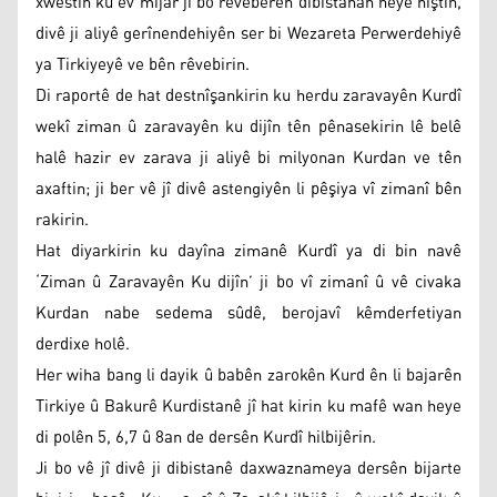
xwestin ku ev mijar ji bo rêveberên dibistanan neyê hiştin,
divê ji aliyê gerînendehiyên ser bi Wezareta Perwerdehiyê
ya Tirkiyeyê ve bên rêvebirin.
Di raportê de hat destnîşankirin ku herdu zaravayên Kurdî
wekî ziman û zaravayên ku dijîn tên pênasekirin lê belê
halê hazir ev zarava ji aliyê bi milyonan Kurdan ve tên
axaftin; ji ber vê jî divê astengiyên li pêşiya vî zimanî bên
rakirin.
Hat diyarkirin ku dayîna zimanê Kurdî ya di bin navê
‘Ziman û Zaravayên Ku dijîn’ ji bo vî zimanî û vê civaka
Kurdan nabe sedema sûdê, berojavî kêmderfetiyan
derdixe holê.
Her wiha bang li dayik û babên zarokên Kurd ên li bajarên
Tirkiye û Bakurê Kurdistanê jî hat kirin ku mafê wan heye
di polên 5, 6,7 û 8an de dersên Kurdî hilbijêrin.
Ji bo vê jî divê ji dibistanê daxwaznameya dersên bijarte