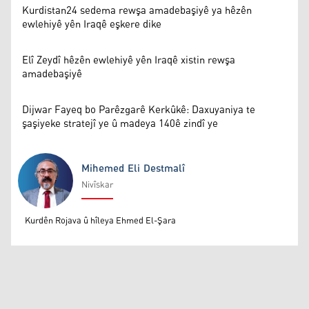
Kurdistan24 sedema rewşa amadebaşiyê ya hêzên
ewlehiyê yên Iraqê eşkere dike
Elî Zeydî hêzên ewlehiyê yên Iraqê xistin rewşa
amadebaşiyê
Dijwar Fayeq bo Parêzgarê Kerkûkê: Daxuyaniya te
şaşiyeke stratejî ye û madeya 140ê zindî ye
Mihemed Eli Destmalî
Nivîskar
Mihemed Eli Destmalî
Kurdên Rojava û hîleya Ehmed El-Şara