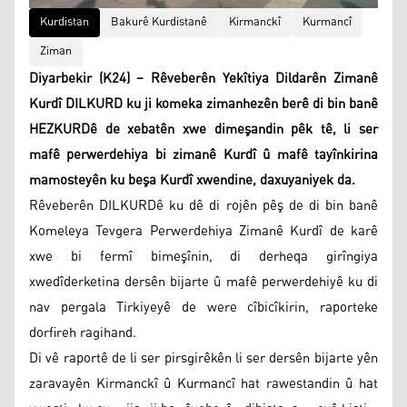
Kurdistan
Bakurê Kurdistanê
Kirmanckî
Kurmancî
Ziman
Diyarbekir (K24) – Rêveberên Yekîtiya Dildarên Zimanê
Kurdî DILKURD ku ji komeka zimanhezên berê di bin banê
HEZKURDê de xebatên xwe dimeşandin pêk tê, li ser
mafê perwerdehiya bi zimanê Kurdî û mafê tayînkirina
mamosteyên ku beşa Kurdî xwendine, daxuyaniyek da.
Rêveberên DILKURDê ku dê di rojên pêş de di bin banê
Komeleya Tevgera Perwerdehiya Zimanê Kurdî de karê
xwe bi fermî bimeşînin, di derheqa girîngiya
xwedîderketina dersên bijarte û mafê perwerdehiyê ku di
nav pergala Tirkiyeyê de were cîbicîkirin, raporteke
dorfireh ragihand.
Di vê raportê de li ser pirsgirêkên li ser dersên bijarte yên
zaravayên Kirmanckî û Kurmancî hat rawestandin û hat