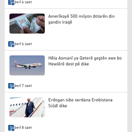
berî 6 saet
Amerîkayê 500 milyon dolarên din
şandin Iraqê
berî 6 saet
Hêla Asmanî ya Qeterê geştên xwe bo
Hewlêrê dest pê dike
berî 7 saet
Erdogan sibe serdana Erebistana
Siûdî dike
berî 8 saet