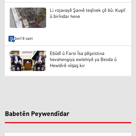
Li rojavayê Şamê teqînek çê bû: Kuştî
û birîndar hene
berî 8 saet
Ebûdî û Farsi Îsa pêşxistina
hevahengiya ewlehiyê ya Bexda û
Hewlêrê nîqaş kir
Babetên Peywendîdar