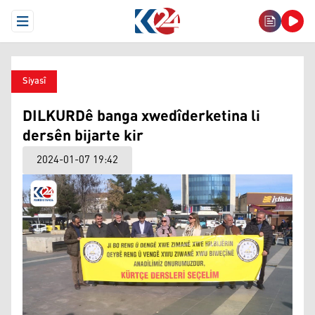
Open Menu
Siyasî
DILKURDê banga xwedîderketina li
dersên bijarte kir
2024-01-07 19:42