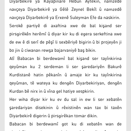
Diyarbekirê ya Kayapinarê Hebûn Aytekîn, namzedê
navçeya Diyarbekirê ya Gêlê Zeynel Bekîl û namzedê
navçeya Diyarbekirê ya Erxenê Suleyman Efe da naskirin.
Serokê partiyê di axaftina xwe de bal kişand ser
pirsgirêkên herêmî û diyar kir ku di egera serkeftina xwe
de ew ê di serî de pêşî li sexbêriyê bigirin û bi projeyên ji
bo jin û ciwanan rewşa bajarvaniyê baş bikin.
Alî Babacan bi berdewamî bal kişand ser tayînkirina
qeyûman ku 2 serdeman li ser şaredariyên Bakurê
Kurdistanê hatin pêkanîn û amaje kir ku tayînkirina
qeyûman, tê wateya ku dengên Diyarbekiriyan, dengên
Kurdan bê nirx in û vîna gel hatiye xespkirin.
Her wiha diyar kir ku ev du sal in ew li ser xebatên
şaredariyan disekinin û rêxistinên wan tax bi taxên
Diyarbekirê digerin û pirsgirêkan tomar dikin.
Babacan bi berdewamî got ku di xebatên wan de