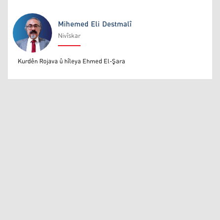
Mihemed Eli Destmalî
Nivîskar
Mihemed Eli Destmalî
Kurdên Rojava û hîleya Ehmed El-Şara