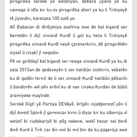
pirsgirêka sereke ya welatiyan, debara jiyanê ye ku
nameşe û idîa kir ku ev pirsgirêka aborî ya ku li Tirkiyeyê
tê jiyandin, karesata 100 salê ye.
Alî Babacan di dirêjahiya axaftina xwe de bal kişand ser
bertekên li dijî zimanê Kurdî û got ku heta li Tirkiyeyê
pirsgirêka zimanê Kurdî neyê çareserkirin, dê pirsgirêkên
siyasî û civakî jî neqedin.
Pê ve girêdayî bal kişand ser rewşa zimanê Kurdî ya ku di
sala 2013an de qedexeyên li ser hatibûn sistkirin, xebatên
ku di qadên fermî de li ser zimanê Kurdî hatibûn pêkanîn
û bandorên wê yên erênî ku di nav civaka Kurdan de bûbû
aramiyeke mayînde.
Serokê Giştî yê Partiya DEVAyê, êrîşên nijadperestî yên li
dijî Amed Sporê jî şermezar kirin û diyar kir ku siberoja vî
welatî bi cudakariyê bi pêş nakeve, wekî hezar sal berê
divê Kurd û Tirk car din mil bi mil bin da ku paşeroja xwe