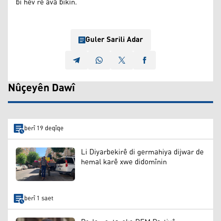
bi hev re ava bikin.
Guler Sarili Adar
Nûçeyên Dawî
berî 19 deqîqe
Li Diyarbekirê di germahiya dijwar de
hemal karê xwe didomînin
berî 1 saet