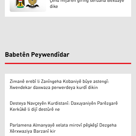
çend mijarên giring serdana Bexdayê
dike
Babetên Peywendîdar
Zimanê erebî li Zanîngeha Kobaniyê bûye astengî:
Xwendekar daxwaza perwerdeya kurdî dikin
Desteya Navçeyên Kurdistanî: Daxuyaniyên Parêzgarê
Kerkûkê li dijî destûrê ne
Parlamena Almanyayê xelata mirovî pêşkêşî Dezgeha
Xêrxwaziya Barzanî kir