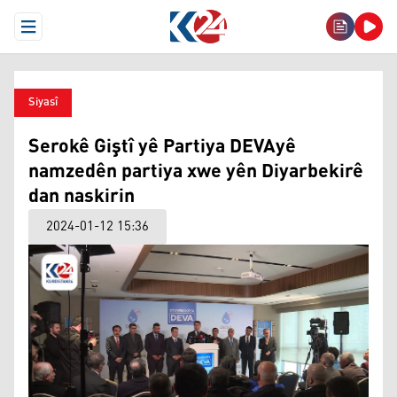
Open Menu
Siyasî
Serokê Giştî yê Partiya DEVAyê
namzedên partiya xwe yên Diyarbekirê
dan naskirin
2024-01-12 15:36