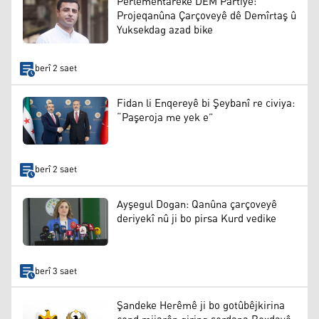
Perlementareke DEM Partiyê:
Projeqanûna Çarçoveyê dê Demîrtaş û
Yuksekdag azad bike
berî 2 saet
Fidan li Enqereyê bi Şeybanî re civiya:
“Paşeroja me yek e”
berî 2 saet
Ayşegul Dogan: Qanûna çarçoveyê
deriyekî nû ji bo pirsa Kurd vedike
berî 3 saet
Şandeke Herêmê ji bo gotûbêjkirina