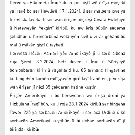
Derve ya Hikûmeta Îraqê du rojan piştî wê êrîşa moşekî
ya Îranê bo ser Hewlêrê (17.1.2024), li ser malpera xwe ya
fermî skalayeka li ser wan êrîşan pêşkêşî Civata Ewlehiyê
û Neteweyên Yekgirtî kiribû, ku ew êrîş bûbûn sedema
şehîdbûn û birîndarbûna welatiyên sivîl û zirar gehandibû
mal û milkên giştî û taybetî.
Herwesa Hêzên Asmanî yên Amerîkayê jî li serê sibeha
roja Şemî, 3.2.2024, heft dever li Îraq û Sûriyeyê
bombebaran kirin û ragehand ku, 85 armanc hingavtine
ku bingehên komên milîşyayên girêdayî Îranê ne, ji verêja
wan êrîşan jî nêzî 35 çekdaran hatine kuştin.
Êrîşên Amerîkayê ji bo bersivdana wê êrîşa dronî ya
Hizbulaha Îraqî bûn, ku li roja 28.1.2024 kiribû ser bingeha
Tawer 22ê ya serbazên Amerîkayê li ser axa Urdinê û sê
serbazên Amerîkayî kuştibûn û bi dehan serbazên dî jî
birîndar kiribûn.