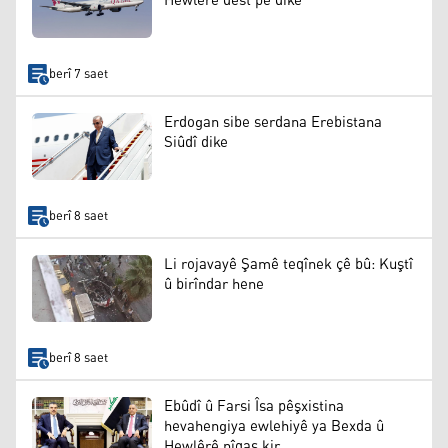
Hewlêrê dest pê dike
berî 7 saet
Erdogan sibe serdana Erebistana
Siûdî dike
berî 8 saet
Li rojavayê Şamê teqînek çê bû: Kuştî
û birîndar hene
berî 8 saet
Ebûdî û Farsi Îsa pêşxistina
hevahengiya ewlehiyê ya Bexda û
Hewlêrê nîqaş kir