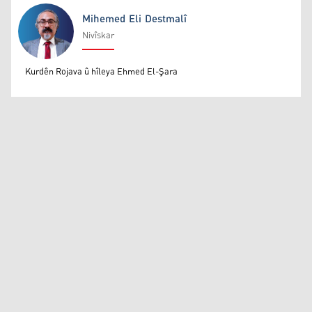
Mihemed Eli Destmalî
Nivîskar
Mihemed Eli Destmalî
Kurdên Rojava û hîleya Ehmed El-Şara