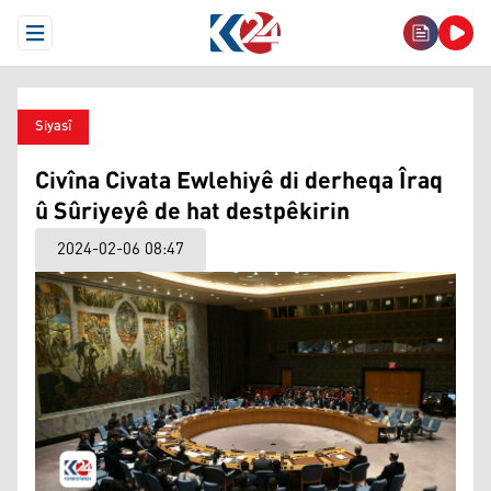
Open Menu
Siyasî
Civîna Civata Ewlehiyê di derheqa Îraq
û Sûriyeyê de hat destpêkirin
2024-02-06 08:47