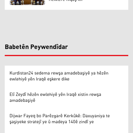
Babetên Peywendîdar
Kurdistan24 sedema rewşa amadebaşiyê ya hêzên
ewlehiyê yên Iraqê eşkere dike
Elî Zeydî hêzên ewlehiyê yên Iraqê xistin rewşa
amadebaşiyê
Dijwar Fayeq bo Parêzgarê Kerkûkê: Daxuyaniya te
şaşiyeke stratejî ye û madeya 140ê zindî ye