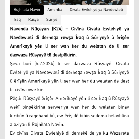
Rojhilata Navîn
Amerîka
Civata Ewlehiyê ya Navdewletî
Iraq
Rûsya
Suriye
Navenda Nûçeyan (K24) – Civîna Civata Ewlehiyê ya
Navdewletî di derheqa rewşa Îraq û Sûriyeyê û êrîşên
Amerîkayê yên li ser wan her du welatan de li ser
daxwaza Rûsyayê tê destpêkirin.
Şeva borî (5.2.2024) li ser daxwaza Rûsyayê, Civata
Ewlehiyê ya Navdewletî di derheqa rewşa Îraq û Sûriyeyê
û êrîşên Amerîkayê yên li ser wan her du welatan de dest
bi civîna xwe kir.
Pêştir Rûsyayê êrîşên Amerîkayê yên li ser Îraq û Rûsyayê
wekî binpêkirina serweriya wan her du welatan binav
kiribûn û ragehandibû, ew êrîş dê bibin sedema belavbûna
aloziyan li Rojhilata Navîn.
Ev civîna Civata Ewlehiyê di demekê de ye ku Wezareta