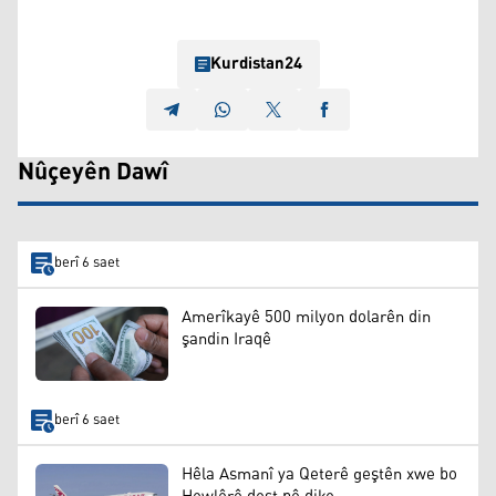
Kurdistan24
Nûçeyên Dawî
berî 6 saet
Amerîkayê 500 milyon dolarên din
şandin Iraqê
berî 6 saet
Hêla Asmanî ya Qeterê geştên xwe bo