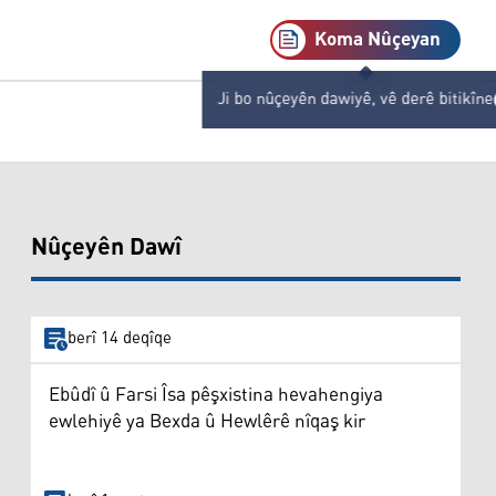
Koma Nûçeyan
Ji bo nûçeyên dawiyê, vê derê bitikîne
Nûçeyên Dawî
berî 14 deqîqe
Ebûdî û Farsi Îsa pêşxistina hevahengiya
ewlehiyê ya Bexda û Hewlêrê nîqaş kir