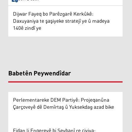
Dijwar Fayeq bo Parêzgarê Kerkûkê:
Daxuyaniya te şaşiyeke stratejî ye û madeya
140ê zindî ye
Babetên Peywendîdar
Perlementareke DEM Partiyê: Projeqanûna
Çarçoveyê dê Demîrtaş û Yuksekdag azad bike
Fidan li Enqereyê bi Şeybanî re civiya: