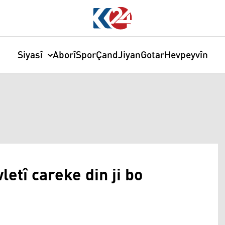
Siyasî
Aborî
Spor
Çand
Jiyan
Gotar
Hevpeyvîn
etî careke din ji bo