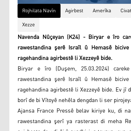
Rojhilata Navîn
Agirbest
Amerîka
Civa
Xezze
Navenda Nûçeyan (K24) - Biryar e îro care
rawestandina şerê Israîl û Hemasê bicive 
ragehandina agirbestê li Xezzeyê bide.
Biryar e îro (Duşem, 25.03.2024) careke
rawestandina şerê Israîl û Hemasê bicive 
ragehandina agirbestê li Xezzeyê bide. Ev jî 
borî de bi Vîtoyê nehêla dengdan li ser piroje
Ajansa France Pressê belav kiriye ku, di na
rawestandina şerî ya rasterast di meha R