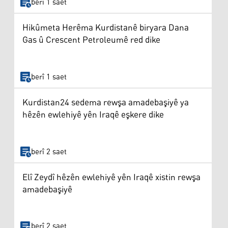
berî 1 saet
Hikûmeta Herêma Kurdistanê biryara Dana
Gas û Crescent Petroleumê red dike
berî 1 saet
Kurdistan24 sedema rewşa amadebaşiyê ya
hêzên ewlehiyê yên Iraqê eşkere dike
berî 2 saet
Elî Zeydî hêzên ewlehiyê yên Iraqê xistin rewşa
amadebaşiyê
berî 2 saet