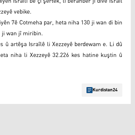
ên Israîlî bê çi şertek, li beranber jî divê Israîl
zzeyê vebike.
iyên 7ê Cotmeha par, heta niha 130 ji wan di bin
i wan jî miribin.
û artêşa Israîlê li Xezzeyê berdewam e. Li dû
heta niha li Xezzeyê 32.226 kes hatine kuştin û
Kurdistan24