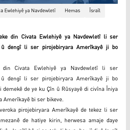
ta Ewlehiyê ya Navdewletî
Hemas
Îsraîl
ke din Civata Ewlehiyê ya Navdewletî li ser
û dengî li ser pirojebiryara Amerîkayê ji bo
 din Civata Ewlehiyê ya Navdewletî li ser
û dengî li ser pirojebiryara Amerîkayê ji bo
di demekê de ye ku Çîn û Rûsyayê di civîna Îniya
ya Amerîkayê bi ser bikeve.
veroka pirojebiryara Amerîkayê de tekez li ser
emezanê de hatiye kirin, herwesa amaje daye