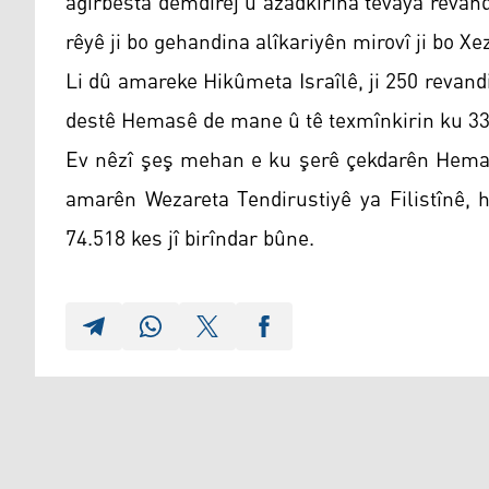
agirbesta demdirêj û azadkirina tevaya revandiy
rêyê ji bo gehandina alîkariyên mirovî ji bo Xe
Li dû amareke Hikûmeta Israîlê, ji 250 revand
destê Hemasê de mane û tê texmînkirin ku 33 j
Ev nêzî şeş mehan e ku şerê çekdarên Hemas 
amarên Wezareta Tendirustiyê ya Filistînê, 
74.518 kes jî birîndar bûne.