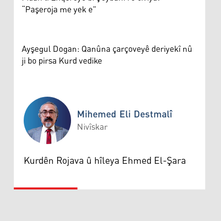
“Paşeroja me yek e”
Ayşegul Dogan: Qanûna çarçoveyê deriyekî nû
ji bo pirsa Kurd vedike
Mihemed Eli Destmalî
Nivîskar
Mihemed Eli Destmalî
Kurdên Rojava û hîleya Ehmed El-Şara