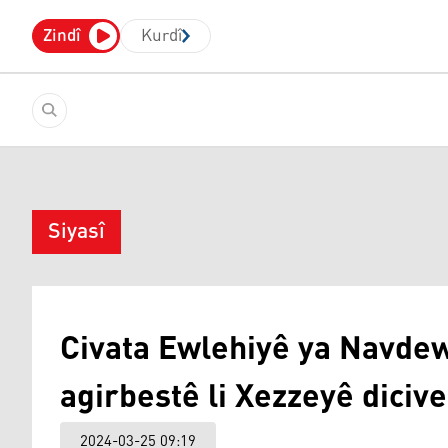
Zindî
Kurdî
Siyasî
Civata Ewlehiyê ya Navdewl
agirbestê li Xezzeyê dicive
2024-03-25 09:19