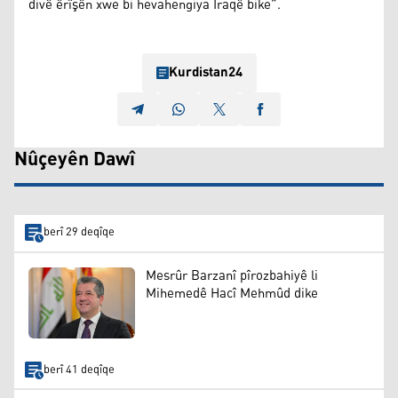
divê êrîşên xwe bi hevahengiya Îraqê bike”.
Kurdistan24
Nûçeyên Dawî
berî 29 deqîqe
Mesrûr Barzanî pîrozbahiyê li
Mihemedê Hacî Mehmûd dike
berî 41 deqîqe