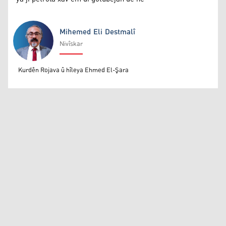
Mihemed Eli Destmalî
Nivîskar
Mihemed Eli Destmalî
Kurdên Rojava û hîleya Ehmed El-Şara