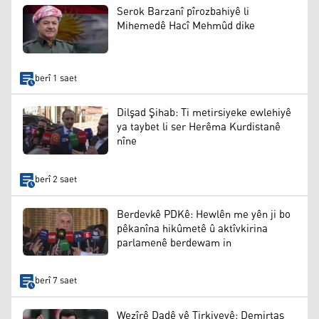
Serok Barzanî pîrozbahiyê li
Mihemedê Hacî Mehmûd dike
berî 1 saet
Dilşad Şihab: Ti metirsiyeke ewlehiyê
ya taybet li ser Herêma Kurdistanê
nîne
berî 2 saet
Berdevkê PDKê: Hewlên me yên ji bo
pêkanîna hikûmetê û aktîvkirina
parlamenê berdewam in
berî 7 saet
Wezîrê Dadê yê Tirkiyeyê: Demirtaş