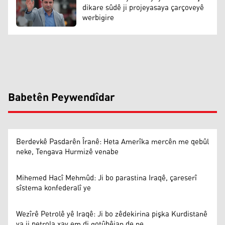
dikare sûdê ji projeyasaya çarçoveyê
werbigire
Babetên Peywendîdar
Berdevkê Pasdarên Îranê: Heta Amerîka mercên me qebûl
neke, Tengava Hurmizê venabe
Mihemed Hacî Mehmûd: Ji bo parastina Iraqê, çareserî
sîstema konfederalî ye
Wezîrê Petrolê yê Iraqê: Ji bo zêdekirina pişka Kurdistanê
ya ji petrola xav em di gotûbêjan de ne