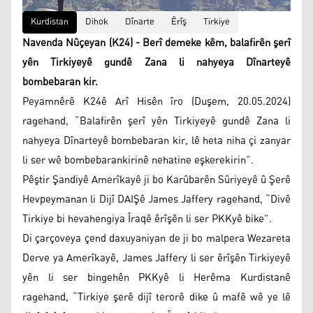
Kurdistan
Dihok
Dînarte
Êrîş
Tirkiye
Navenda Nûçeyan (K24) - Berî demeke kêm, balafirên şerî
yên Tirkiyeyê gundê Zana li nahyeya Dînarteyê
bombebaran kir.
Peyamnêrê K24ê Arî Hisên îro (Duşem, 20.05.2024)
ragehand, “Balafirên şerî yên Tirkiyeyê gundê Zana li
nahyeya Dînarteyê bombebaran kir, lê heta niha çi zanyar
li ser wê bombebarankirinê nehatine eşkerekirin”.
Pêştir Şandiyê Amerîkayê ji bo Karûbarên Sûriyeyê û Şerê
Hevpeymanan li Dijî DAIŞê James Jaffery ragehand, “Divê
Tirkiye bi hevahengiya Îraqê êrîşên li ser PKKyê bike”.
Di çarçoveya çend daxuyaniyan de ji bo malpera Wezareta
Derve ya Amerîkayê, James Jaffery li ser êrîşên Tirkiyeyê
yên li ser bingehên PKKyê li Herêma Kurdistanê
ragehand, “Tirkiye şerê dijî terorê dike û mafê wê ye lê