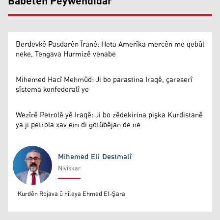
Babetên Peywendîdar
Berdevkê Pasdarên Îranê: Heta Amerîka mercên me qebûl
neke, Tengava Hurmizê venabe
Mihemed Hacî Mehmûd: Ji bo parastina Iraqê, çareserî
sîstema konfederalî ye
Wezîrê Petrolê yê Iraqê: Ji bo zêdekirina pişka Kurdistanê
ya ji petrola xav em di gotûbêjan de ne
Mihemed Eli Destmalî
Nivîskar
Mihemed Eli Destmalî
Kurdên Rojava û hîleya Ehmed El-Şara