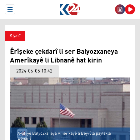
Open Menu
Siyasî
Êrîşeke çekdarî li ser Balyozxaneya
Amerîkayê li Libnanê hat kirin
2024-06-05 10:42
Avahiyê Balyozxaneya Amerîkayê li Beyrûta paytexta
Libnanê