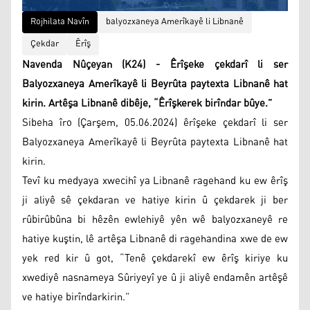
Rojhilata Navîn
balyozxaneya Amerîkayê li Libnanê
Çekdar
Êrîş
Navenda Nûçeyan (K24) - Êrîşeke çekdarî li ser
Balyozxaneya Amerîkayê li Beyrûta paytexta Libnanê hat
kirin. Artêşa Libnanê dibêje, “Êrîşkerek birîndar bûye.”
Sibeha îro (Çarşem, 05.06.2024) êrîşeke çekdarî li ser
Balyozxaneya Amerîkayê li Beyrûta paytexta Libnanê hat
kirin.
Tevî ku medyaya xwecihî ya Libnanê ragehand ku ew êrîş
ji aliyê sê çekdaran ve hatiye kirin û çekdarek ji ber
rûbirûbûna bi hêzên ewlehiyê yên wê balyozxaneyê re
hatiye kuştin, lê artêşa Libnanê di ragehandina xwe de ew
yek red kir û got, “Tenê çekdarekî ew êrîş kiriye ku
xwediyê nasnameya Sûriyeyî ye û ji aliyê endamên artêşê
ve hatiye birîndarkirin.”