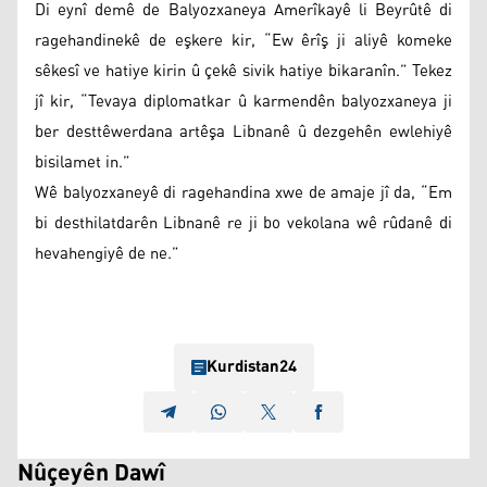
Di eynî demê de Balyozxaneya Amerîkayê li Beyrûtê di
ragehandinekê de eşkere kir, “Ew êrîş ji aliyê komeke
sêkesî ve hatiye kirin û çekê sivik hatiye bikaranîn.” Tekez
jî kir, “Tevaya diplomatkar û karmendên balyozxaneya ji
ber desttêwerdana artêşa Libnanê û dezgehên ewlehiyê
bisilamet in.”
Wê balyozxaneyê di ragehandina xwe de amaje jî da, “Em
bi desthilatdarên Libnanê re ji bo vekolana wê rûdanê di
hevahengiyê de ne.”
Kurdistan24
Nûçeyên Dawî