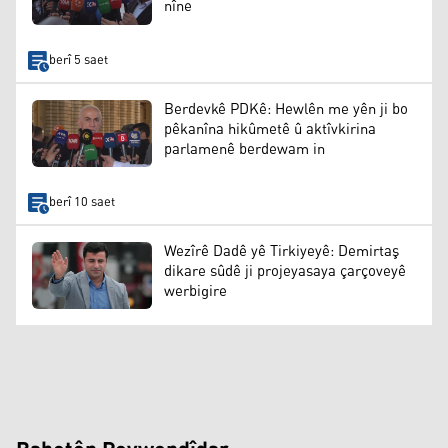
nîne
berî 5 saet
Berdevkê PDKê: Hewlên me yên ji bo
pêkanîna hikûmetê û aktîvkirina
parlamenê berdewam in
berî 10 saet
Wezîrê Dadê yê Tirkiyeyê: Demirtaş
dikare sûdê ji projeyasaya çarçoveyê
werbigire