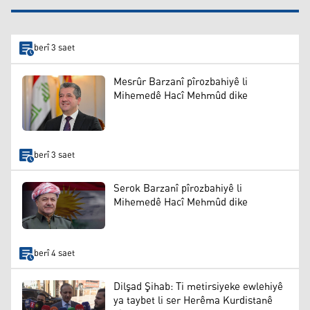
berî 3 saet
Mesrûr Barzanî pîrozbahiyê li
Mihemedê Hacî Mehmûd dike
berî 3 saet
Serok Barzanî pîrozbahiyê li
Mihemedê Hacî Mehmûd dike
berî 4 saet
Dilşad Şihab: Ti metirsiyeke ewlehiyê
ya taybet li ser Herêma Kurdistanê