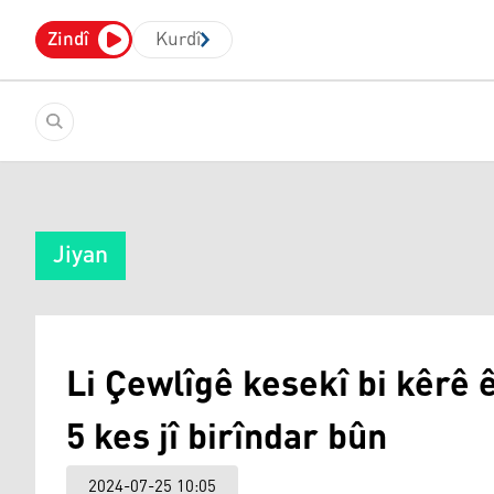
Zindî
Kurdî
Jiyan
Li Çewlîgê kesekî bi kêrê ê
5 kes jî birîndar bûn
2024-07-25 10:05