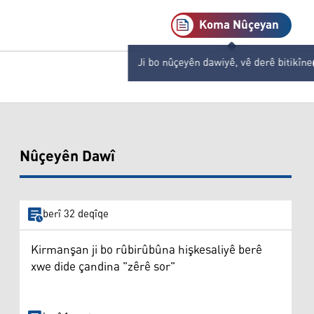
Koma Nûçeyan
Ji bo nûçeyên dawiyê, vê derê bitikîne
Nûçeyên Dawî
berî 32 deqîqe
Kirmanşan ji bo rûbirûbûna hişkesaliyê berê
xwe dide çandina "zêrê sor"