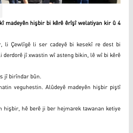
 madeyên hişbir bi kêrê êrîşî welatiyan kir û 4
, li Çewlîgê li ser cadeyê bi kesekî re dest bi
li derdorê jî xwastin wî asteng bikin, lê wî bi kêrê
s jî birîndar bûn.
tin veguhestin. Alûdeyê madeyên hişbir piştî
 hişbir, hê berê ji ber hejmarek tawanan ketiye