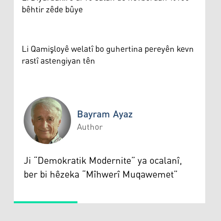
bêhtir zêde bûye
Li Qamişloyê welatî bo guhertina pereyên kevn
rastî astengiyan tên
Bayram Ayaz
Author
Bayram Ayaz
Ji “Demokratik Modernite” ya ocalanî,
ber bi hêzeka “Mîhwerî Muqawemet”