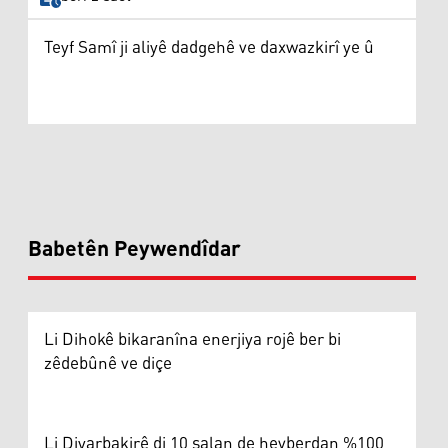
Teyf Samî ji aliyê dadgehê ve daxwazkirî ye û
Babetên Peywendîdar
Li Dihokê bikaranîna enerjiya rojê ber bi
zêdebûnê ve diçe
Li Diyarbakirê di 10 salan de hevberdan %100