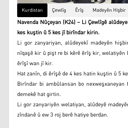
Kurdistan
Çewlîg
Êrîş
Madeyên Hişbir
Navenda Nûçeyan (K24) – Li Çewlîgê alûdeyekî
kes kuştin û 5 kes jî birîndar kirin.
Li gor zanyariyan, alûdeyekî madeyên hişbir
nîqaşê kir û pişt re bi kêrê êrîş kir, welatiyên 
êrîşî wan jî kir.
Hat zanîn, di êrîşê de 4 kes hatin kuştin û 5 ke
Birîndar bi ambûlansan bo nexweşxaneyan ha
demekê hat girtin.
Li gor zanyariyên welatiyan, alûdeyê madeyên
zîndanê û ew 3 roj berê hatiye berdan.