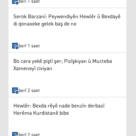
berî 1 saet
Serok Barzanî: Peywendiyên Hewlêr û Bexdayê
di qonaxeke gelek baş de ne
berî 1 saet
Bo cara yekê piştî şer; Pizîşkiyan û Mucteba
Xameneyî civiyan
berî 2 saet
Hewlêr: Bexda rêyê nade benzîn derbazî
Herêma Kurdistanê bibe
berî 2 saet