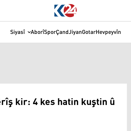
Siyasî
Aborî
Spor
Çand
Jiyan
Gotar
Hevpeyvîn
rîş kir: 4 kes hatin kuştin û