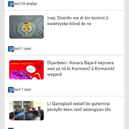
berî 35 deqîqe
Iraq: Sînorên me di bin kontrol û
ewlehiyeke bilind de ne
berî 1 saet
Diyarbekir: Kovara Bajarê hejmara
xwe ya nû bi Kurmancî û Kirmanckî
weşand
berî 1 saet
Li Qamişloyê welatî bo guhertina
pereyên kevn rastî astengiyan tên