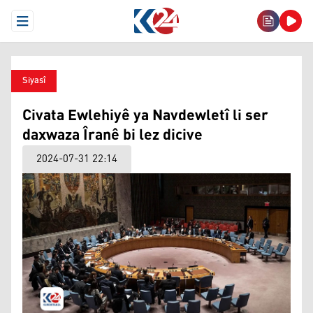
Open Menu
Siyasî
Civata Ewlehiyê ya Navdewletî li ser
daxwaza Îranê bi lez dicive
2024-07-31 22:14