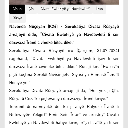
Cîhan
Çîn
Civata Ewlehiyê ya Navdewletî
Îran
Rûsya
Navenda Nûçeyan (K24) - Serokatiya Civata Rûsyayê
amajeyê dide, “Civata Ewlehiyê ya Navdewletî li ser
daxwaza Îranê civîneke bilez dike.”
Serokatiya Civata Rûsyayê îro (Çarşem, 31.07.2024)
ragehand, “Civata Ewlehiyê ya Navdewletî îşev li ser
daxwaza Îranê civîneke bilez dike.” Ron jî kir, “Ew civîn
piştî kuştina Serokê Nivîsîngeha Siyasî ya Hemasê Îsmaîl
Heniye ye.”
Serokatiya Civata Rûsyayê amaje jî da, “Her yek ji Çîn,
Rûsya û Cezaîrê piştevaniya daxwaziya Îranê kiriye.”
Tehranê di nameyekê de, ku ji aliyê Balyozê Îranê li
Neteweyên Yekgirtî Emîr Seîd Îrfanî ve arasteyî Civata
Ewlehiyê ya Navdewletî hatiye kirin, êrîşa Israîlê ya li ser