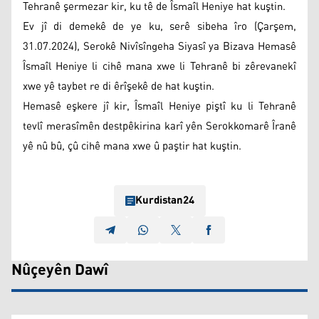
Tehranê şermezar kir, ku tê de Îsmaîl Heniye hat kuştin.
Ev jî di demekê de ye ku, serê sibeha îro (Çarşem,
31.07.2024), Serokê Nivîsîngeha Siyasî ya Bizava Hemasê
Îsmaîl Heniye li cihê mana xwe li Tehranê bi zêrevanekî
xwe yê taybet re di êrîşekê de hat kuştin.
Hemasê eşkere jî kir, Îsmaîl Heniye piştî ku li Tehranê
tevlî merasîmên destpêkirina karî yên Serokkomarê Îranê
yê nû bû, çû cihê mana xwe û paştir hat kuştin.
Kurdistan24
Nûçeyên Dawî