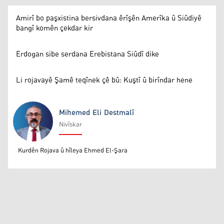
Amirî bo paşxistina bersivdana êrîşên Amerîka û Siûdiyê
bangî komên çekdar kir
Erdogan sibe serdana Erebistana Siûdî dike
Li rojavayê Şamê teqînek çê bû: Kuştî û birîndar hene
Mihemed Eli Destmalî
Nivîskar
Mihemed Eli Destmalî
Kurdên Rojava û hîleya Ehmed El-Şara