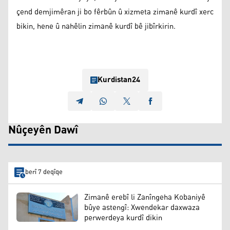
çend demjimêran ji bo fêrbûn û xizmeta zimanê kurdî xerc
bikin, hene û nahêlin zimanê kurdî bê jibîrkirin.
Kurdistan24
Nûçeyên Dawî
berî 7 deqîqe
Zimanê erebî li Zanîngeha Kobaniyê
bûye astengî: Xwendekar daxwaza
perwerdeya kurdî dikin