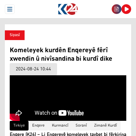
Open Menu
Siyasî
Komeleyek kurdên Enqereyê fêrî
xwendin û nivîsandina bi kurdî dike
2024-08-24 10:44
Tirkiye
Enqere
Kurmancî
Soranî
Zimanê Kurdî
Enqere (K24) – Li Enqereyê komeleyek taybet bi fêrkirina