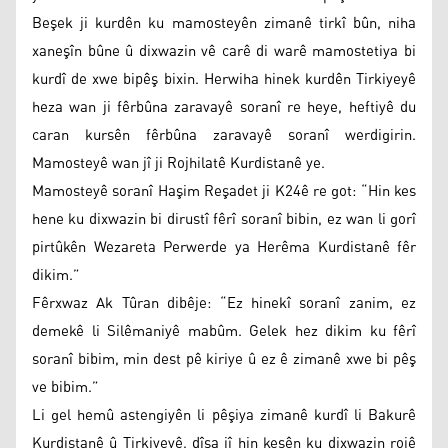
Beşek ji kurdên ku mamosteyên zimanê tirkî bûn, niha
xaneşîn bûne û dixwazin vê carê di warê mamostetiya bi
kurdî de xwe bipêş bixin. Herwiha hinek kurdên Tirkiyeyê
heza wan ji fêrbûna zaravayê soranî re heye, heftiyê du
caran kursên fêrbûna zaravayê soranî werdigirin.
Mamosteyê wan jî ji Rojhilatê Kurdistanê ye.
Mamosteyê soranî Haşim Reşadet ji K24ê re got: “Hin kes
hene ku dixwazin bi dirustî fêrî soranî bibin, ez wan li gorî
pirtûkên Wezareta Perwerde ya Herêma Kurdistanê fêr
dikim.”
Fêrxwaz Ak Tûran dibêje: “Ez hinekî soranî zanim, ez
demekê li Silêmaniyê mabûm. Gelek hez dikim ku fêrî
soranî bibim, min dest pê kiriye û ez ê zimanê xwe bi pêş
ve bibim.”
Li gel hemû astengiyên li pêşiya zimanê kurdî li Bakurê
Kurdistanê û Tirkiyeyê, dîsa jî hin kesên ku dixwazin rojê