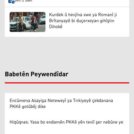
berî 2 saet
Kurdek û hevjîna xwe ya Romanî ji
Brîtanyayê bi duçerxeyan gihîştin
Dihokê
Babetên Peywendîdar
Encûmena Asayişa Neteweyî ya Tirkiyeyê çekdanana
PKKê gotûbêj dike
Hiqûqnas: Yasa bo endamên PKKê yên tevlî şer nebûne ye