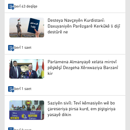
berî 43 deqîqe
Desteya Navçeyên Kurdistanî:
Daxuyaniyên Parêzgarê Kerkûkê li dijî
destûrê ne
berî 1 saet
Parlamena Almanyayê xelata mirovî
pêşkêşî Dezgeha Xêrxwaziya Barzanî
kir
berî 1 saet
Saziyên sivîl: Tevî kêmasiyên wê bo
çareseriya pirsa kurd, em piştgiriya
yasayê dikin