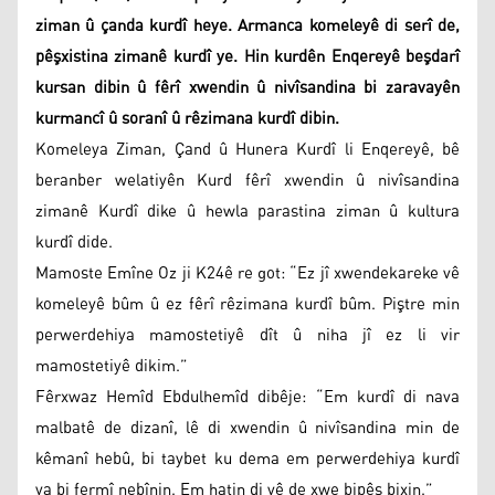
ziman û çanda kurdî heye. Armanca komeleyê di serî de,
pêşxistina zimanê kurdî ye. Hin kurdên Enqereyê beşdarî
kursan dibin û fêrî xwendin û nivîsandina bi zaravayên
kurmancî û soranî û rêzimana kurdî dibin.
Komeleya Ziman, Çand û Hunera Kurdî li Enqereyê, bê
beranber welatiyên Kurd fêrî xwendin û nivîsandina
zimanê Kurdî dike û hewla parastina ziman û kultura
kurdî dide.
Mamoste Emîne Oz ji K24ê re got: “Ez jî xwendekareke vê
komeleyê bûm û ez fêrî rêzimana kurdî bûm. Piştre min
perwerdehiya mamostetiyê dît û niha jî ez li vir
mamostetiyê dikim.”
Fêrxwaz Hemîd Ebdulhemîd dibêje: “Em kurdî di nava
malbatê de dizanî, lê di xwendin û nivîsandina min de
kêmanî hebû, bi taybet ku dema em perwerdehiya kurdî
ya bi fermî nebînin. Em hatin di vê de xwe bipêş bixin.”