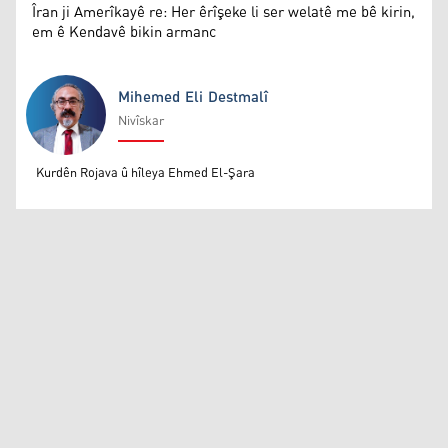
Îran ji Amerîkayê re: Her êrîşeke li ser welatê me bê kirin,
em ê Kendavê bikin armanc
Mihemed Eli Destmalî
Nivîskar
Mihemed Eli Destmalî
Kurdên Rojava û hîleya Ehmed El-Şara