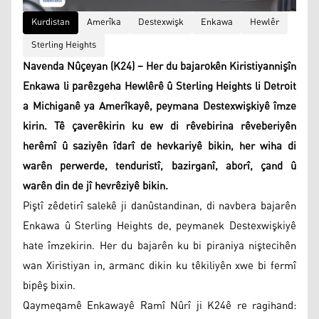
Kurdistan
Amerîka
Destexwişk
Enkawa
Hewlêr
Sterling Heights
Navenda Nûçeyan (K24) – Her du bajarokên Kiristiyannişîn
Enkawa li parêzgeha Hewlêrê û Sterling Heights li Detroit
a Michiganê ya Amerîkayê, peymana Destexwişkiyê îmze
kirin. Tê çaverêkirin ku ew di rêvebirina rêveberiyên
herêmî û saziyên îdarî de hevkariyê bikin, her wiha di
warên perwerde, tenduristî, bazirganî, aborî, çand û
warên din de jî hevrêziyê bikin.
Piştî zêdetirî salekê ji danûstandinan, di navbera bajarên
Enkawa û Sterling Heights de, peymanek Destexwişkiyê
hate îmzekirin. Her du bajarên ku bi piraniya niştecihên
wan Xiristiyan in, armanc dikin ku têkiliyên xwe bi fermî
bipêş bixin.
Qaymeqamê Enkawayê Ramî Nûrî ji K24ê re ragihand: