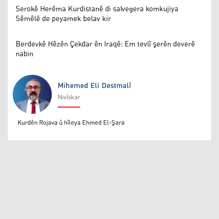
Serokê Herêma Kurdistanê di salvegera komkujiya
Sêmêlê de peyamek belav kir
Berdevkê Hêzên Çekdar ên Iraqê: Em tevlî şerên deverê
nabin
Mihemed Eli Destmalî
Nivîskar
Mihemed Eli Destmalî
Kurdên Rojava û hîleya Ehmed El-Şara