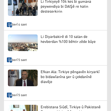
Li Tirkiyeyê 104 kes bi gumana
peywendiya bi DAIŞê re hatin
desteserkirin
berî 4 saet
Li Diyarbakirê di 10 salan de
hevberdan %100 bêhtir zêde bûye
berî 5 saet
Efkan Ala: Tirkiye pêngavên kiryarkî
bo bidawîanîna şer û çekdanînê
diavêje
berî 5 saet
Erebistana Siûdî, Tirkiye û Pakistanê