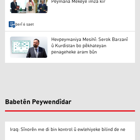
Peymana Mekeyê îmza kir
berî 6 saet
Hevpeymaniya Mesihî: Serok Barzanî
û Kurdistan bo pêkhateyan
penageheke aram bûn
Babetên Peywendîdar
Iraq: Sînorên me di bin kontrol û ewlehiyeke bilind de ne