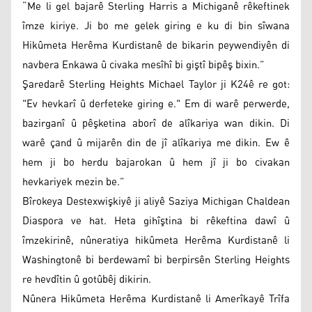
“Me li gel bajarê Sterling Harris a Michiganê rêkeftinek
îmze kiriye. Ji bo me gelek giring e ku di bin sîwana
Hikûmeta Herêma Kurdistanê de bikarin peywendiyên di
navbera Enkawa û civaka mesîhî bi giştî bipêş bixin.”
Şaredarê Sterling Heights Michael Taylor ji K24ê re got:
"Ev hevkarî û derfeteke giring e." Em di warê perwerde,
bazirganî û pêşketina aborî de alîkariya wan dikin. Di
warê çand û mijarên din de jî alîkariya me dikin. Ew ê
hem ji bo herdu bajarokan û hem jî ji bo civakan
hevkariyek mezin be.”
Bîrokeya Destexwişkiyê ji aliyê Saziya Michigan Chaldean
Diaspora ve hat. Heta gihîştina bi rêkeftina dawî û
îmzekirinê, nûneratiya hikûmeta Herêma Kurdistanê li
Washingtonê bi berdewamî bi berpirsên Sterling Heights
re hevdîtin û gotûbêj dikirin.
Nûnera Hikûmeta Herêma Kurdistanê li Amerîkayê Trîfa