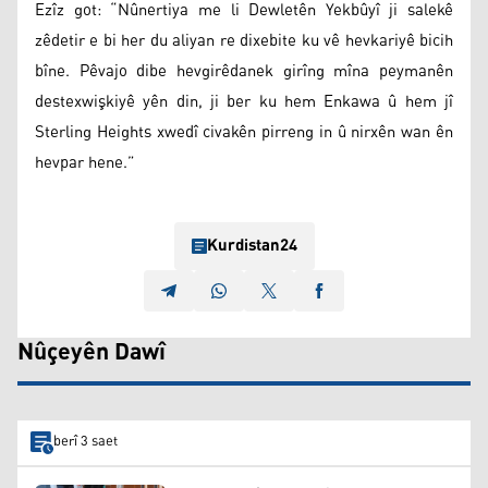
Ezîz got: “Nûnertiya me li Dewletên Yekbûyî ji salekê
zêdetir e bi her du aliyan re dixebite ku vê hevkariyê bicih
bîne. Pêvajo dibe hevgirêdanek girîng mîna peymanên
destexwişkiyê yên din, ji ber ku hem Enkawa û hem jî
Sterling Heights xwedî civakên pirreng in û nirxên wan ên
hevpar hene.”
Kurdistan24
Nûçeyên Dawî
berî 3 saet