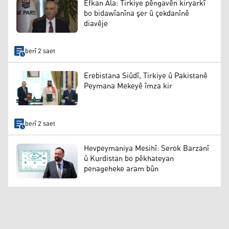
Efkan Ala: Tirkiye pêngavên kiryarkî
bo bidawîanîna şer û çekdanînê
diavêje
berî 2 saet
Erebistana Siûdî, Tirkiye û Pakistanê
Peymana Mekeyê îmza kir
berî 2 saet
Hevpeymaniya Mesihî: Serok Barzanî
û Kurdistan bo pêkhateyan
penageheke aram bûn