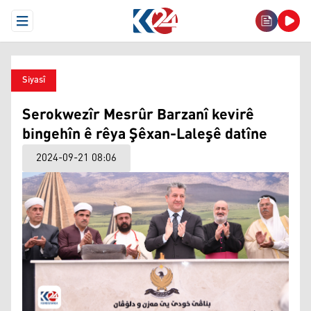
Open Menu
Siyasî
Serokwezîr Mesrûr Barzanî kevirê
bingehîn ê rêya Şêxan-Laleşê datîne
2024-09-21 08:06