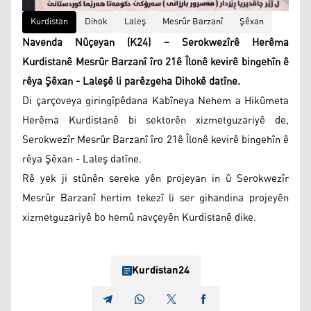
Kurdistan
Dihok
Laleş
Mesrûr Barzanî
Şêxan
Navenda Nûçeyan (K24) – Serokwezîrê Herêma
Kurdistanê Mesrûr Barzanî îro 21ê Îlonê kevirê bingehîn ê
rêya Şêxan - Laleşê li parêzgeha Dihokê datîne.
Di çarçoveya giringîpêdana Kabîneya Nehem a Hikûmeta
Herêma Kurdistanê bi sektorên xizmetguzariyê de,
Serokwezîr Mesrûr Barzanî îro 21ê Îlonê kevirê bingehîn ê
rêya Şêxan - Laleş datîne.
Rê yek ji stûnên sereke yên projeyan in û Serokwezîr
Mesrûr Barzanî hertim tekezî li ser gihandina projeyên
xizmetguzariyê bo hemû navçeyên Kurdistanê dike.
Kurdistan24