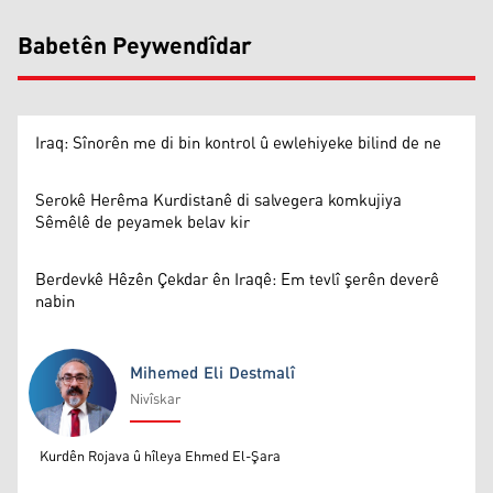
Babetên Peywendîdar
Iraq: Sînorên me di bin kontrol û ewlehiyeke bilind de ne
Serokê Herêma Kurdistanê di salvegera komkujiya
Sêmêlê de peyamek belav kir
Berdevkê Hêzên Çekdar ên Iraqê: Em tevlî şerên deverê
nabin
Mihemed Eli Destmalî
Nivîskar
Mihemed Eli Destmalî
Kurdên Rojava û hîleya Ehmed El-Şara