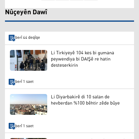
Nûçeyên Dawî
berî 44 deqîqe
Li Tirkiyeyê 104 kes bi gumana
peywendiya bi DAIŞê re hatin
desteserkirin
berî 1 saet
Li Diyarbakirê di 10 salan de
hevberdan %100 bêhtir zêde bûye
berî 1 saet