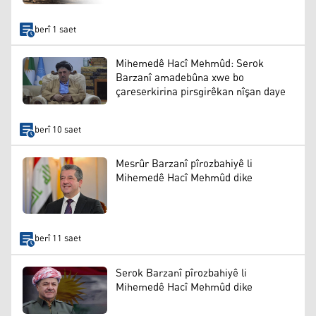
berî 1 saet
Mihemedê Hacî Mehmûd: Serok
Barzanî amadebûna xwe bo
çareserkirina pirsgirêkan nîşan daye
berî 10 saet
Mesrûr Barzanî pîrozbahiyê li
Mihemedê Hacî Mehmûd dike
berî 11 saet
Serok Barzanî pîrozbahiyê li
Mihemedê Hacî Mehmûd dike