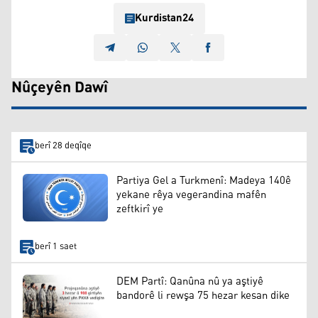
Kurdistan24
Nûçeyên Dawî
berî 28 deqîqe
Partiya Gel a Turkmenî: Madeya 140ê
yekane rêya vegerandina mafên
zeftkirî ye
berî 1 saet
DEM Partî: Qanûna nû ya aştiyê
bandorê li rewşa 75 hezar kesan dike