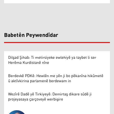
Babetên Peywendîdar
Dilşad Şihab: Ti metirsiyeke ewlehiyê ya taybet li ser
Herêma Kurdistanê nîne
Berdevkê PDKê: Hewlên me yên ji bo pêkanîna hikûmetê
û aktîvkirina parlamenê berdewam in
Wezîrê Dadê yê Tirkiyeyê: Demirtaş dikare sûdê ji
projeyasaya çarçoveyê werbigire