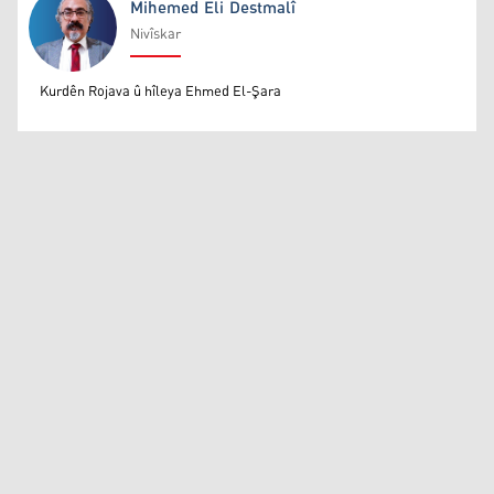
Mihemed Eli Destmalî
Nivîskar
Mihemed Eli Destmalî
Kurdên Rojava û hîleya Ehmed El-Şara