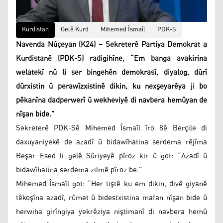
Kurdistan
Gelê Kurd
Mihemed Îsmaîl
PDK-S
Navenda Nûçeyan (K24) – Sekreterê Partiya Demokrat a
Kurdistanê (PDK-S) radigihîne, “Em banga avakirina
welatekî nû li ser bingehên demokrasî, diyalog, dûrî
dûrxistin û perawîzxistinê dikin, ku nexşeyarêya ji bo
pêkanîna dadperwerî û wekheviyê di navbera hemûyan de
nîşan bide.”
Sekreterê PDK-Sê Mihemed Îsmaîl îro 8ê Berçile di
daxuyaniyekê de azadî û bidawîhatina serdema rêjîma
Beşar Esed li gelê Sûriyeyê pîroz kir û got: “Azadî û
bidawîhatina serdema zilmê pîroz be.”
Mihemed Îsmaîl got: “Her tiştê ku em dikin, divê giyanê
têkoşîna azadî, rûmet û bidestxistina mafan nîşan bide û
herwiha girîngiya yekrêziya niştimanî di navbera hemû