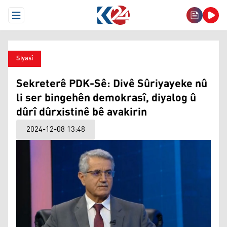
Open Menu
Siyasî
Sekreterê PDK-Sê: Divê Sûriyayeke nû
li ser bingehên demokrasî, diyalog û
dûrî dûrxistinê bê avakirin
2024-12-08 13:48