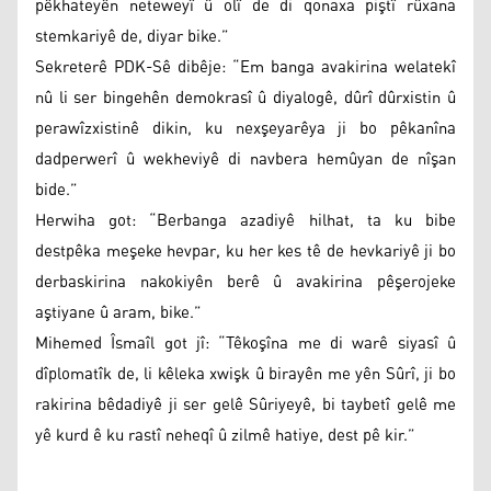
pêkhateyên neteweyî û olî de di qonaxa piştî rûxana
stemkariyê de, diyar bike.”
Sekreterê PDK-Sê dibêje: “Em banga avakirina welatekî
nû li ser bingehên demokrasî û diyalogê, dûrî dûrxistin û
perawîzxistinê dikin, ku nexşeyarêya ji bo pêkanîna
dadperwerî û wekheviyê di navbera hemûyan de nîşan
bide.”
Herwiha got: “Berbanga azadiyê hilhat, ta ku bibe
destpêka meşeke hevpar, ku her kes tê de hevkariyê ji bo
derbaskirina nakokiyên berê û avakirina pêşerojeke
aştiyane û aram, bike.”
Mihemed Îsmaîl got jî: “Têkoşîna me di warê siyasî û
dîplomatîk de, li kêleka xwişk û birayên me yên Sûrî, ji bo
rakirina bêdadiyê ji ser gelê Sûriyeyê, bi taybetî gelê me
yê kurd ê ku rastî neheqî û zilmê hatiye, dest pê kir.”