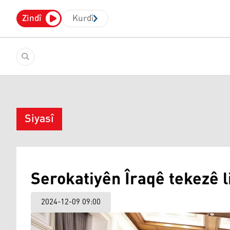
Zindî
Kurdî
Siyasî
Serokatiyên Îraqê tekezê l
2024-12-09 09:00