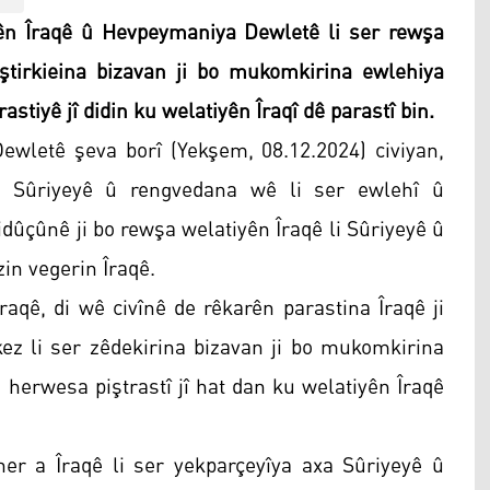
ên Îraqê û Hevpeymaniya Dewletê li ser rewşa
baştirkieina bizavan ji bo mukomkirina ewlehiya
astiyê jî didin ku welatiyên Îraqî dê parastî bin.
wletê şeva borî (Yekşem, 08.12.2024) civiyan,
n Sûriyeyê û rengvedana wê li ser ewlehî û
idûçûnê ji bo rewşa welatiyên Îraqê li Sûriyeyê û
in vegerin Îraqê.
aqê, di wê civînê de rêkarên parastina Îraqê ji
ekez li ser zêdekirina bizavan ji bo mukomkirina
, herwesa piştrastî jî hat dan ku welatiyên Îraqê
er a Îraqê li ser yekparçeyîya axa Sûriyeyê û