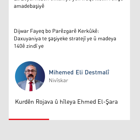
amadebaşiyê
Dijwar Fayeq bo Parêzgarê Kerkûkê:
Daxuyaniya te şaşiyeke stratejî ye û madeya
140ê zindî ye
Mihemed Eli Destmalî
Nivîskar
Mihemed Eli Destmalî
Kurdên Rojava û hîleya Ehmed El-Şara