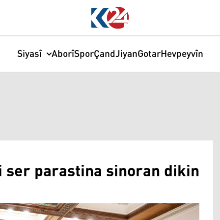
Siyasî
Aborî
Spor
Çand
Jiyan
Gotar
Hevpeyvîn
i ser parastina sinoran dikin