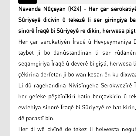
Navenda Nûçeyan (K24) - Her çar serokatiy
Sûriyeyê dicivin û tekezê li ser giringiya 
sinorê Îraqê bi Sûriyeyê re dikin, herwesa piştr
Her çar serokatiyên Îraqê û Hevpeymaniya De
taybet ji bo danûstandinan li ser rûdanê
seqamgiriya Îraqê û deverê bi giştî, herwesa l
çêkirina derfetan ji bo wan kesan ên ku dixwaz
Li dû ragehandina Nivîsîngeha Serokwezîrê Îr
her gefeke pêşbînîkirî hatin berçavkirin û t
ewlehiya sinorê Îraqê bi Sûriyeyê re hat kirin
dê parastî bin.
Her di wê civînê de tekez li helwesta neguh