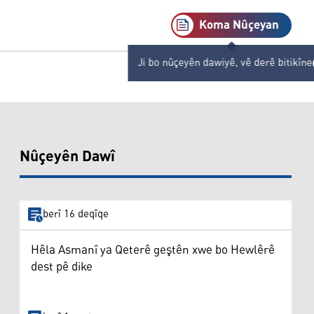
Koma Nûçeyan
Ji bo nûçeyên dawiyê, vê derê bitikîne
Nûçeyên Dawî
berî 16 deqîqe
Hêla Asmanî ya Qeterê geştên xwe bo Hewlêrê
dest pê dike