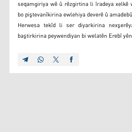
seqamgiriya wê û rêzgirtina li îradeya xelkê
bo piştevanîkirina ewlehiya deverê û amadebû
Herwesa tekîd li ser diyarkirina nexşerê
baştirkirina peywendiyan bi welatên Erebî yên d