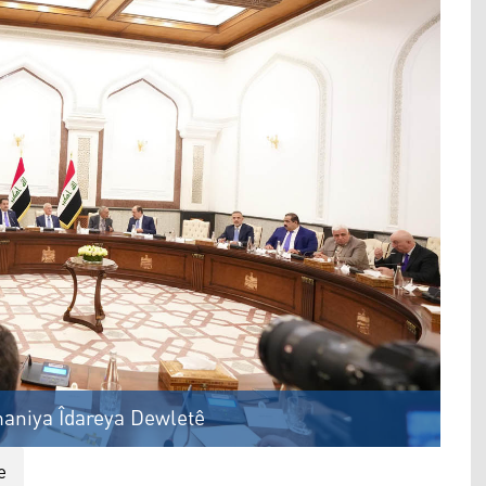
maniya Îdareya Dewletê
e