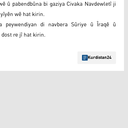
 wê û pabendbûna bi gaziya Civaka Navdewletî ji
yîyên wê hat kirin.
ya peywendiyan di navbera Sûriye û Îraqê û
ost re jî hat kirin.
Kurdistan24