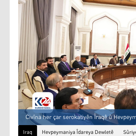
Civîna her çar serokatiyên Îraqê û Hevpey
Iraq
Hevpeymaniya Îdareya Dewletê
Sûriy