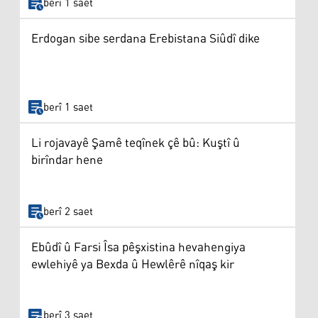
berî 1 saet
Erdogan sibe serdana Erebistana Siûdî dike
berî 1 saet
Li rojavayê Şamê teqînek çê bû: Kuştî û
birîndar hene
berî 2 saet
Ebûdî û Farsi Îsa pêşxistina hevahengiya
ewlehiyê ya Bexda û Hewlêrê nîqaş kir
berî 3 saet