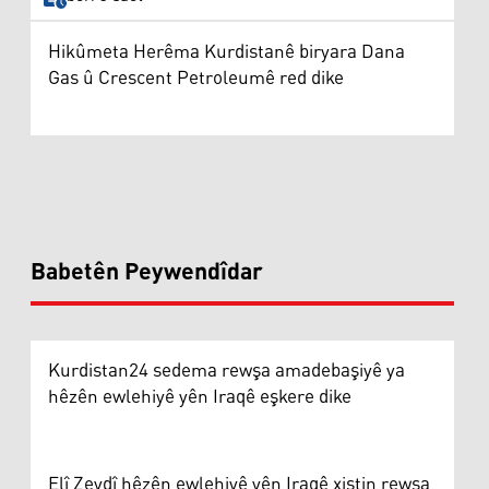
Hikûmeta Herêma Kurdistanê biryara Dana
Gas û Crescent Petroleumê red dike
Babetên Peywendîdar
Kurdistan24 sedema rewşa amadebaşiyê ya
hêzên ewlehiyê yên Iraqê eşkere dike
Elî Zeydî hêzên ewlehiyê yên Iraqê xistin rewşa