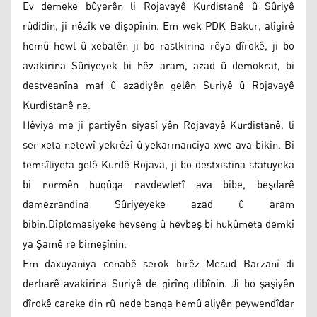
Ev demeke bûyerên li Rojavayê Kurdistanê û Sûriyê
rûdidin, ji nêzîk ve dişopînin. Em wek PDK Bakur, alîgirê
hemû hewl û xebatên ji bo rastkirina rêya dîrokê, ji bo
avakirina Sûriyeyek bi hêz aram, azad û demokrat, bi
destveanîna maf û azadiyên gelên Suriyê û Rojavayê
Kurdistanê ne.
Hêviya me ji partiyên siyasî yên Rojavayê Kurdistanê, li
ser xeta netewî yekrêzî û yekarmanciya xwe ava bikin. Bi
temsîliyeta gelê Kurdê Rojava, ji bo destxistina statuyeka
bi normên huqûqa navdewletî ava bibe, beşdarê
damezrandina Sûriyeyeke azad û aram
bibin.Dîplomasiyeke hevseng û hevbeş bi hukûmeta demkî
ya Şamê re bimeşînin.
Em daxuyaniya cenabê serok birêz Mesud Barzanî di
derbarê avakirina Suriyê de girîng dibînin. Ji bo şaşiyên
dîrokê careke din rû nede banga hemû aliyên peywendîdar