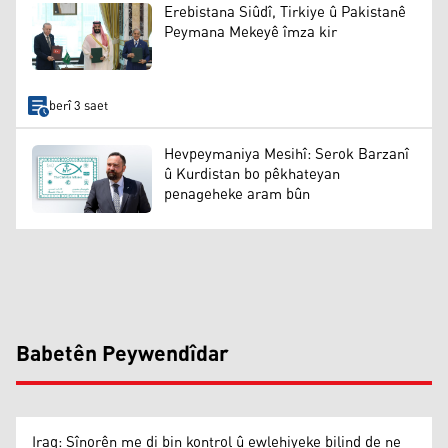
Erebistana Siûdî, Tirkiye û Pakistanê
Peymana Mekeyê îmza kir
berî 3 saet
Hevpeymaniya Mesihî: Serok Barzanî
û Kurdistan bo pêkhateyan
penageheke aram bûn
Babetên Peywendîdar
Iraq: Sînorên me di bin kontrol û ewlehiyeke bilind de ne