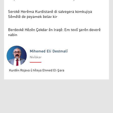
Serokê Herêma Kurdistanê di salvegera komkujiya
Sêmêlê de peyamek belav kir
Berdevkê Hêzên Çekdar ên Iraqê: Em tevlî şerên deverê
nabin
Mihemed Eli Destmalî
Nivîskar
Mihemed Eli Destmalî
Kurdên Rojava û hîleya Ehmed El-Şara