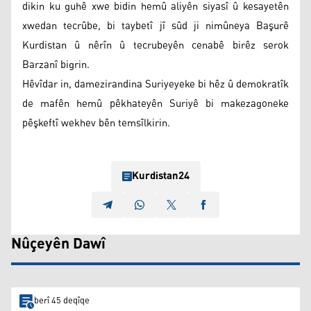
dikin ku guhê xwe bidin hemû aliyên siyasî û kesayetên
xwedan tecrûbe, bi taybetî jî sûd ji nimûneya Başurê
Kurdistan û nêrîn û tecrubeyên cenabê birêz serok
Barzanî bigrin.
Hêvîdar in, damezirandina Suriyeyeke bi hêz û demokratîk
de mafên hemû pêkhateyên Suriyê bi makezagoneke
pêşkeftî wekhev bên temsîlkirin.
Kurdistan24
Nûçeyên Dawî
berî 45 deqîqe