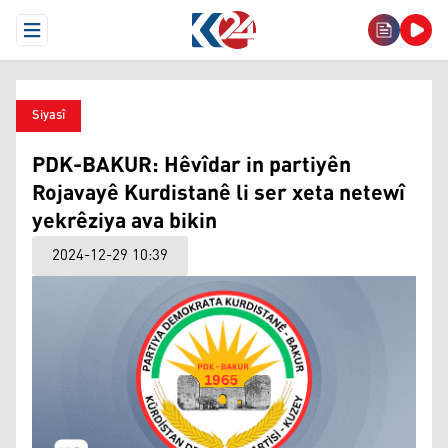
Open Menu
Siyasî
PDK-BAKUR: Hêvîdar in partiyên
Rojavayê Kurdistanê li ser xeta netewî
yekrêziya ava bikin
2024-12-29 10:39