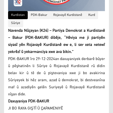
Kurdistan
PDK-Bakur
Rojavayê Kurdistanê
Kurd
Sûriye
Navenda Nûçeyan (K24) – Partiya Demokrat a Kurdistanê
– Bakur (PDK-BAKUR) dibêje, “Hêviya me ji partiyên
siyasî yên Rojavayê Kurdistanê ew e, li ser xeta netewî
yekrêzî û yekarmanciya xwe ava bikin.”
PDK-BAKUR îro 29-12-2024an daxuyaniyek derbarê bûyer
û pêşhatinên li Sûriye û Rojavayê Kurdistanê rû didin
belav kir û tê de û piştevaniya xwe ji bo avakirina
Sûriyeyek bi hêz aram, azad û demokrat, bi destveanîna
maf û azadiyên gelên Suriyeyê û Rojavayê Kurdistanê
nîşan dide.
Daxuyaniya PDK-BAKUR
JI BO RAYA GIŞTÎ Û ÇAPAMENIYÊ