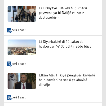
Li Tirkiyeyê 104 kes bi gumana
peywendiya bi DAIŞê re hatin
desteserkirin
berî 1 saet
Li Diyarbakirê di 10 salan de
hevberdan %100 bêhtir zêde bûye
berî 1 saet
Efkan Ala: Tirkiye pêngavên kiryarkî
bo bidawîanîna şer û çekdanînê
diavêje
berî 2 saet