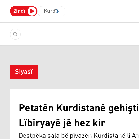
Zindî
Kurdî
Siyasî
Petatên Kurdistanê gehişt
Lîbîryayê jê hez kir
Destpêka sala bê pîvazên Kurdistanê li Af