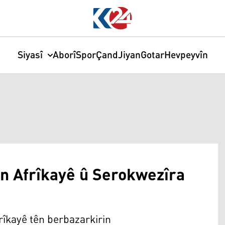
Siyasî
Aborî
Spor
Çand
Jiyan
Gotar
Hevpeyvîn
in Afrîkayê û Serokwezîra
rîkayê tên berbazarkirin