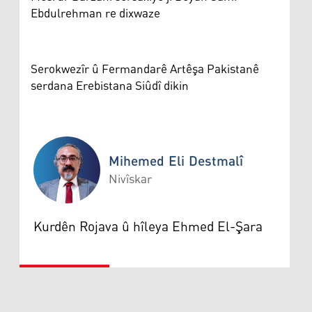
Ebdulrehman re dixwaze
Serokwezîr û Fermandarê Artêşa Pakistanê
serdana Erebistana Siûdî dikin
Mihemed Eli Destmalî
Nivîskar
Mihemed Eli Destmalî
Kurdên Rojava û hîleya Ehmed El-Şara