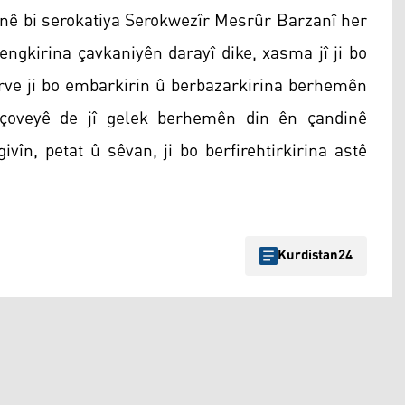
ê bi serokatiya Serokwezîr Mesrûr Barzanî her
engkirina çavkaniyên darayî dike, xasma jî ji bo
erve ji bo embarkirin û berbazarkirina berhemên
çoveyê de jî gelek berhemên din ên çandinê
ivîn, petat û sêvan, ji bo berfirehtirkirina astê
Kurdistan24