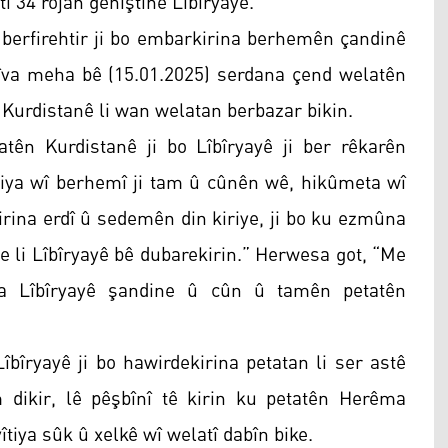
tî 34 rojan gehiştine Lîbîryayê.”
û berfirehtir ji bo embarkirina berhemên çandinê
îva meha bê (15.01.2025) serdana çend welatên
 Kurdistanê li wan welatan berbazar bikin.
ên Kurdistanê ji bo Lîbîryayê ji ber rêkarên
litiya wî berhemî ji tam û cûnên wê, hikûmeta wî
irina erdî û sedemên din kiriye, ji bo ku ezmûna
 li Lîbîryayê bê dubarekirin.” Herwesa got, “Me
ta Lîbîryayê şandine û cûn û tamên petatên
bîryayê ji bo hawirdekirina petatan li ser astê
dikir, lê pêşbînî tê kirin ku petatên Herêma
tiya sûk û xelkê wî welatî dabîn bike.