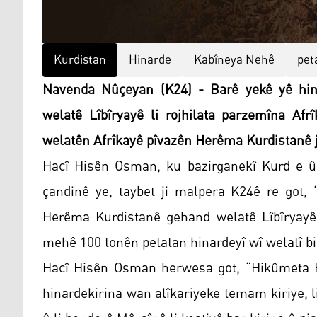
Kurdistan
Hinarde
Kabîneya Nehê
pet
Navenda Nûçeyan (K24) - Barê yekê yê hina
welatê Lîbîryayê li rojhilata parzemîna Afr
welatên Afrîkayê pîvazên Herêma Kurdistanê j
Hacî Hisên Osman, ku bazirganekî Kurd e 
çandinê ye, taybet ji malpera K24ê re got,
Herêma Kurdistanê gehand welatê Lîbîryayê,
mehê 100 tonên petatan hinardeyî wî welatî bi
Hacî Hisên Osman herwesa got, “Hikûmeta He
hinardekirina wan alîkariyeke temam kiriye, l