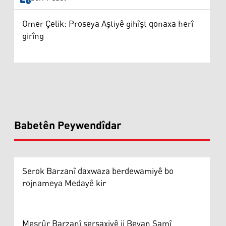
Omer Çelik: Proseya Aştiyê gihîşt qonaxa herî
girîng
Babetên Peywendîdar
Serok Barzanî daxwaza berdewamiyê bo
rojnameya Medayê kir
Mesrûr Barzanî sersaxiyê ji Beyan Samî