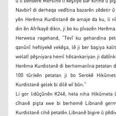
û li benderê Mêrsînê li keştiyê bar kirine û piş
Navbirî di derheqa vedîtina bazarên zêdetir 
yên Herêma Kurdistanê de amaje da ku, li n
din ên Afrîkayê dikin, ji bo ku pîvazên Herêma
Herwesa ragehand, “Tevî ku gehandina petat
qanûnî heftiyekê vekêşa, lê ji ber başiya ka
welatî pêşniyara hemî hêsankariyan ji dabînk
Herêma Kurdistanê di berhemanîna petatan de
100 tûrikên petatan ji bo Serokê Hikûme
Kurdistanê gelek bi dilê wî bûn.”
Li gor lidûçûnên K24ê, heta niha Hikûmeta Lî
cîhanê pişta xwe bi berhemê Libnanê germ 
Kurdistanê cihê petatên Libnanê bigire û pêdivî