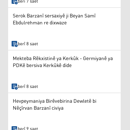
berî 7 saet
Serok Barzanî sersaxiyê ji Beyan Samî
Ebdulrehman re dixwaze
berî 8 saet
Mekteba Rêkxistinê ya Kerkûk - Germiyanê ya
PDKê bersiva Kerkûkê dide
berî 8 saet
Hevpeymaniya Birêvebirina Dewletê bi
Nêçîrvan Barzanî civiya
berî 9 saet