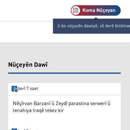
Koma Nûçeyan
Ji bo nûçeyên dawiyê, vê derê bitikîne
Nûçeyên Dawî
berî 7 saet
Nêçîrvan Barzanî û Zeydî parastina serwerî û
tenahiya Iraqê tekez kir