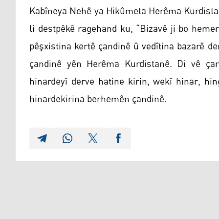
Kabîneya Nehê ya Hikûmeta Herêma Kurdistan
li destpêkê ragehand ku, “Bizavê ji bo hemer
pêşxistina kertê çandinê û vedîtina bazarê d
çandinê yên Herêma Kurdistanê. Di vê çar
hinardeyî derve hatine kirin, wekî hinar, hing
hinardekirina berhemên çandinê.