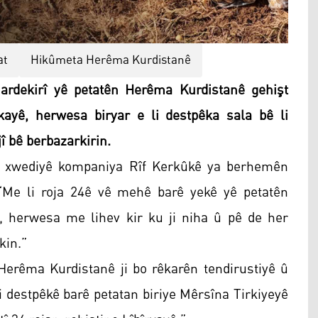
at
Hikûmeta Herêma Kurdistanê
rdekirî yê petatên Herêma Kurdistanê gehişt
îkayê, herwesa biryar e li destpêka sala bê li
î bê berbazarkirin.
û xwediyê kompaniya Rîf Kerkûkê ya berhemên
 “Me li roja 24ê vê mehê barê yekê yê petatên
 herwesa me lihev kir ku ji niha û pê de her
kin.”
rêma Kurdistanê ji bo rêkarên tendirustiyê û
i destpêkê barê petatan biriye Mêrsîna Tirkiyeyê