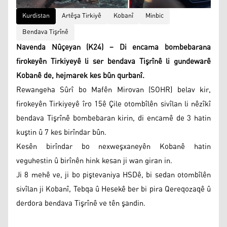
Kurdistan
Artêşa Tirkiyê
Kobanî
Minbic
Bendava Tişrînê
Navenda Nûçeyan (K24) – Di encama bombebarana
firokeyên Tirkiyeyê li ser bendava Tişrînê li gundewarê
Kobanê de, hejmarek kes bûn qurbanî.
Rewangeha Sûrî bo Mafên Mirovan (SOHR) belav kir,
firokeyên Tirkiyeyê îro 15ê Çile otombîlên sivîlan li nêzîkî
bendava Tişrînê bombebaran kirin, di encamê de 3 hatin
kuştin û 7 kes birîndar bûn.
Kesên birîndar bo nexweşxaneyên Kobanê hatin
veguhestin û birînên hink kesan ji wan giran in.
Ji 8 mehê ve, ji bo piştevaniya HSDê, bi sedan otombîlên
sivîlan ji Kobanî, Tebqa û Hesekê ber bi pira Qereqozaqê û
derdora bendava Tişrînê ve tên şandin.