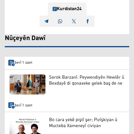
Kurdistan24
Nûçeyên Dawî
berî 1 saet
Serok Barzanî: Peywendiyên Hewlêr û
Bexdayê di qonaxeke gelek baş de ne
berî 1 saet
Bo cara yekê piştî şer; Pizîşkiyan û
Mucteba Xameneyî civiyan