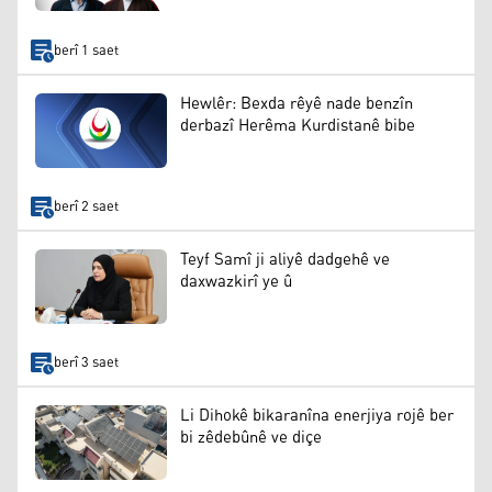
berî 1 saet
Hewlêr: Bexda rêyê nade benzîn
derbazî Herêma Kurdistanê bibe
berî 2 saet
Teyf Samî ji aliyê dadgehê ve
daxwazkirî ye û
berî 3 saet
Li Dihokê bikaranîna enerjiya rojê ber
bi zêdebûnê ve diçe