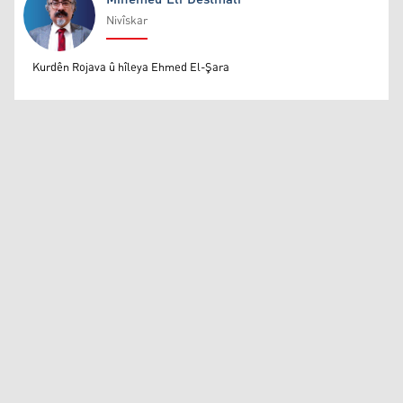
Nivîskar
Mihemed Eli Destmalî
Kurdên Rojava û hîleya Ehmed El-Şara