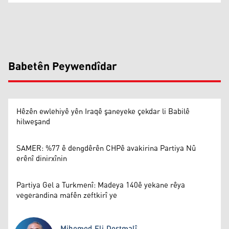
Babetên Peywendîdar
Hêzên ewlehiyê yên Iraqê şaneyeke çekdar li Babilê
hilweşand
SAMER: %77 ê dengdêrên CHPê avakirina Partiya Nû
erênî dinirxînin
Partiya Gel a Turkmenî: Madeya 140ê yekane rêya
vegerandina mafên zeftkirî ye
Mihemed Eli Destmalî