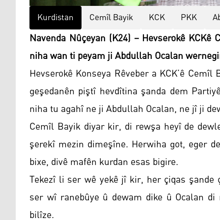
Kurdistan
Cemîl Bayik
KCK
PKK
A
Navenda Nûçeyan (K24) – Hevserokê KCKê Cem
niha wan ti peyam ji Abdullah Ocalan wernegi
Hevserokê Konseya Rêveber a KCK’ê Cemîl Bay
geşedanên piştî hevdîtina şanda dem Partiyê
niha tu agahî ne ji Abdullah Ocalan, ne jî ji d
Cemîl Bayik diyar kir, di rewşa heyî de dewle
şerekî mezin dimeşîne. Herwiha got, eger dew
bixe, divê mafên kurdan esas bigire.
Tekezî li ser wê yekê jî kir, her çiqas şande ç
ser wî ranebûye û dewam dike û Ocalan di n
bilîze.