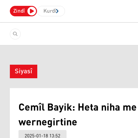
Zindî
Kurdî
Siyasî
Cemîl Bayik: Heta niha me 
wernegirtine
2025-01-18 13:52