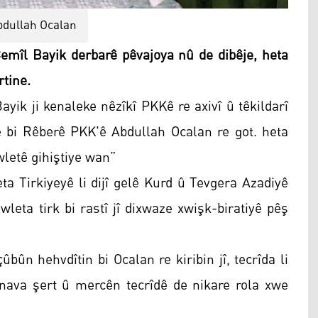
bdullah Ocalan
îl Bayik derbarê pêvajoya nû de dibêje, heta
rtine.
ik ji kenaleke nêzîkî PKKê re axivî û têkildarî
 bi Rêberê PKK'ê Abdullah Ocalan re got. heta
ewletê gihiştiye wan”
ta Tirkiyeyê li dijî gelê Kurd û Tevgera Azadiyê
leta tirk bi rastî jî dixwaze xwişk-biratiyê pêş
ûbûn hehvdîtin bi Ocalan re kiribin jî, tecrîda li
ava şert û mercên tecrîdê de nikare rola xwe