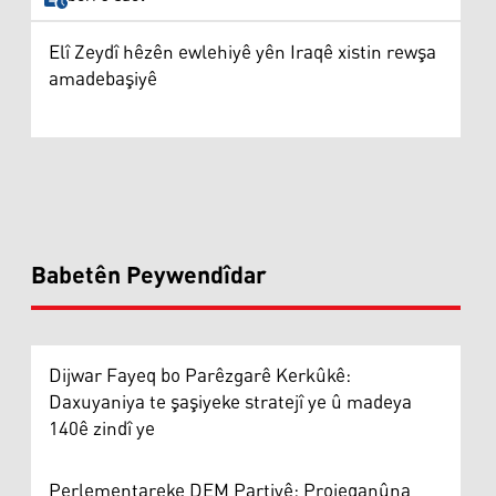
Elî Zeydî hêzên ewlehiyê yên Iraqê xistin rewşa
amadebaşiyê
Babetên Peywendîdar
Dijwar Fayeq bo Parêzgarê Kerkûkê:
Daxuyaniya te şaşiyeke stratejî ye û madeya
140ê zindî ye
Perlementareke DEM Partiyê: Projeqanûna