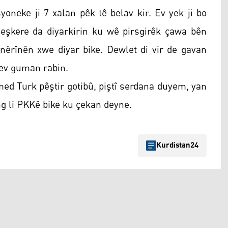
yoneke ji 7 xalan pêk tê belav kir. Ev yek ji bo
 eşkere da diyarkirin ku wê pirsgirêk çawa bên
û nêrînên xwe diyar bike. Dewlet di vir de gavan
ev guman rabin.
ed Turk pêştir gotibû, piştî serdana duyem, yan
g li PKKê bike ku çekan deyne.
Kurdistan24