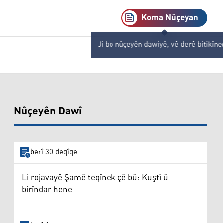
Koma Nûçeyan
Ji bo nûçeyên dawiyê, vê derê bitikîne
Nûçeyên Dawî
berî 30 deqîqe
Li rojavayê Şamê teqînek çê bû: Kuştî û
birîndar hene