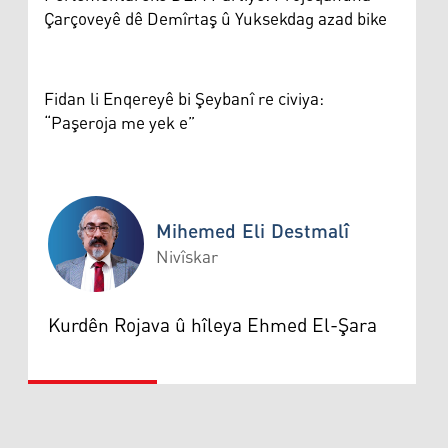
Çarçoveyê dê Demîrtaş û Yuksekdag azad bike
Fidan li Enqereyê bi Şeybanî re civiya:
“Paşeroja me yek e”
Mihemed Eli Destmalî
Nivîskar
Mihemed Eli Destmalî
Kurdên Rojava û hîleya Ehmed El-Şara