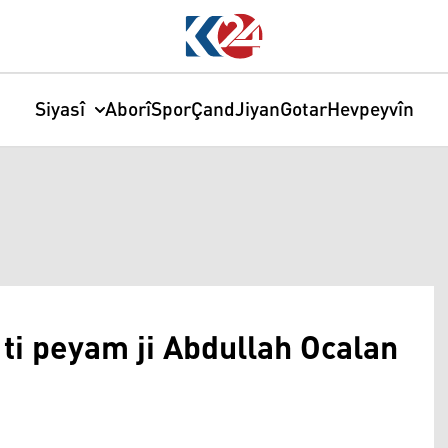
Siyasî
Aborî
Spor
Çand
Jiyan
Gotar
Hevpeyvîn
ti peyam ji Abdullah Ocalan