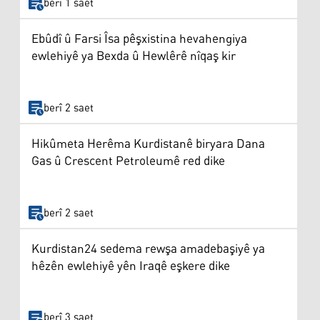
berî 1 saet
Ebûdî û Farsi Îsa pêşxistina hevahengiya
ewlehiyê ya Bexda û Hewlêrê nîqaş kir
berî 2 saet
Hikûmeta Herêma Kurdistanê biryara Dana
Gas û Crescent Petroleumê red dike
berî 2 saet
Kurdistan24 sedema rewşa amadebaşiyê ya
hêzên ewlehiyê yên Iraqê eşkere dike
berî 3 saet