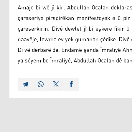
Amaje bi wê jî kir, Abdullah Ocalan deklaras
çareseriya pirsgirêkan manîfestoyek e û pir
çareserkirin. Divê dewlet jî bi eşkere fikir 
naavêje, lewma ev yek gumanan çêdike. Divê 
Di vê derbarê de, Endamê şanda Îmraliyê Ahm
ya sêyem bo Îmraliyê, Abdullah Ocalan dê ban