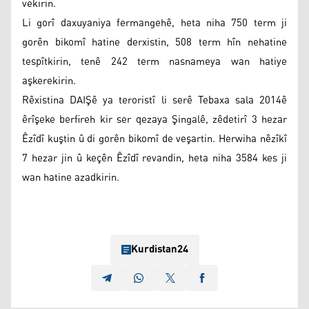
vekirin.
Li gorî daxuyaniya fermangehê, heta niha 750 term ji
gorên bikomî hatine derxistin, 508 term hîn nehatine
tespîtkirin, tenê 242 term nasnameya wan hatiye
aşkerekirin.
Rêxistina DAIŞê ya teroristî li serê Tebaxa sala 2014ê
êrîşeke berfireh kir ser qezaya Şingalê, zêdetirî 3 hezar
Êzîdî kuştin û di gorên bikomî de veşartin. Herwiha nêzîkî
7 hezar jin û keçên Êzîdî revandin, heta niha 3584 kes ji
wan hatine azadkirin.
Kurdistan24