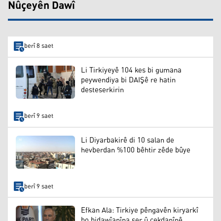
Nûçeyên Dawî
berî 8 saet
Li Tirkiyeyê 104 kes bi gumana
peywendiya bi DAIŞê re hatin
desteserkirin
berî 9 saet
Li Diyarbakirê di 10 salan de
hevberdan %100 bêhtir zêde bûye
berî 9 saet
Efkan Ala: Tirkiye pêngavên kiryarkî
bo bidawîanîna şer û çekdanînê