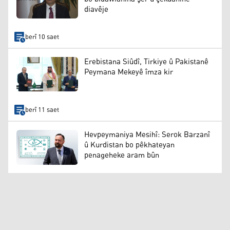
diavêje
berî 10 saet
Erebistana Siûdî, Tirkiye û Pakistanê
Peymana Mekeyê îmza kir
berî 11 saet
Hevpeymaniya Mesihî: Serok Barzanî
û Kurdistan bo pêkhateyan
penageheke aram bûn