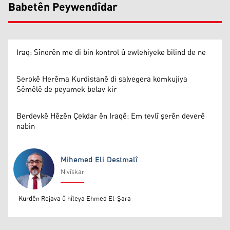
Babetên Peywendîdar
Iraq: Sînorên me di bin kontrol û ewlehiyeke bilind de ne
Serokê Herêma Kurdistanê di salvegera komkujiya
Sêmêlê de peyamek belav kir
Berdevkê Hêzên Çekdar ên Iraqê: Em tevlî şerên deverê
nabin
Mihemed Eli Destmalî
Nivîskar
Mihemed Eli Destmalî
Kurdên Rojava û hîleya Ehmed El-Şara