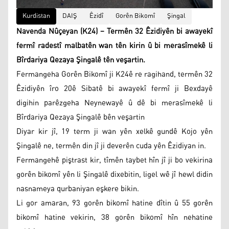
Kurdistan
DAIŞ
Êzidî
Gorên Bikomî
Şingal
Navenda Nûçeyan (K24) – Termên 32 Êzidiyên bi awayekî
fermî radestî malbatên wan tên kirin û bi merasîmekê li
Bîrdariya Qezaya Şingalê tên veşartin.
Fermangeha Gorên Bikomî ji K24ê re ragihand, termên 32
Êzidiyên îro 20ê Sibatê bi awayekî fermî ji Bexdayê
digihin parêzgeha Neynewayê û dê bi merasîmekê li
Bîrdariya Qezaya Şingalê bên veşartin
Diyar kir jî, 19 term ji wan yên xelkê gundê Kojo yên
Şingalê ne, termên din jî ji deverên cuda yên Êzidiyan in.
Fermangehê piştrast kir, tîmên taybet hîn jî ji bo vekirina
gorên bikomî yên li Şingalê dixebitin, ligel wê jî hewl didin
nasnameya qurbaniyan eşkere bikin.
Li gor amaran, 93 gorên bikomî hatine dîtin û 55 gorên
bikomî hatine vekirin, 38 gorên bikomî hîn nehatine