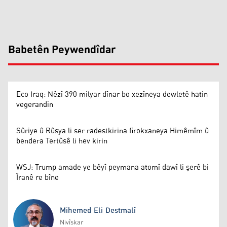
Babetên Peywendîdar
Eco Iraq: Nêzî 390 milyar dînar bo xezîneya dewletê hatin
vegerandin
Sûriye û Rûsya li ser radestkirina firokxaneya Himêmîm û
bendera Tertûsê li hev kirin
WSJ: Trump amade ye bêyî peymana atomî dawî li şerê bi
Îranê re bîne
Mihemed Eli Destmalî
Nivîskar