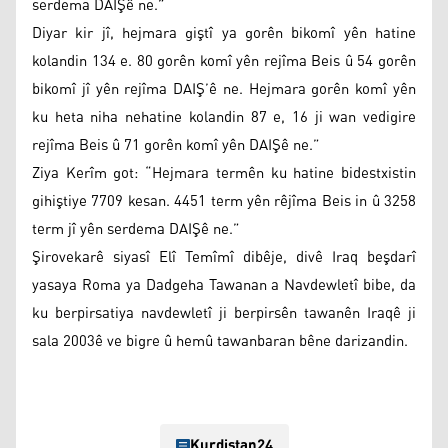
serdema DAIŞê ne.”
Diyar kir jî, hejmara giştî ya gorên bikomî yên hatine
kolandin 134 e. 80 gorên komî yên rejîma Beis û 54 gorên
bikomî jî yên rejîma DAIŞ’ê ne. Hejmara gorên komî yên
ku heta niha nehatine kolandin 87 e, 16 ji wan vedigire
rejîma Beis û 71 gorên komî yên DAIŞê ne.”
Ziya Kerîm got: “Hejmara termên ku hatine bidestxistin
gihiştiye 7709 kesan. 4451 term yên rêjîma Beis in û 3258
term jî yên serdema DAIŞê ne.”
Şirovekarê siyasî Elî Temîmî dibêje, divê Iraq beşdarî
yasaya Roma ya Dadgeha Tawanan a Navdewletî bibe, da
ku berpirsatiya navdewletî ji berpirsên tawanên Iraqê ji
sala 2003ê ve bigre û hemû tawanbaran bêne darizandin.
Kurdistan24