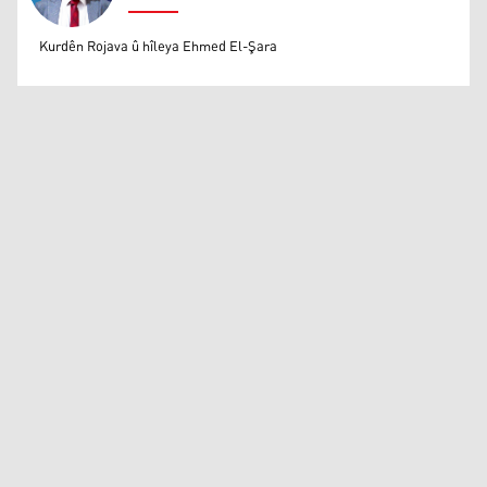
Mihemed Eli Destmalî
Kurdên Rojava û hîleya Ehmed El-Şara