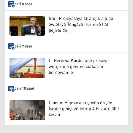
berî 8 saet
Îran: Projeyasaya stratejîk a ji bo
ewlehiya Tengava Hurmizê hat
pejirandin
berî 9 saet
Li Herêma Kurdistanê proseya
wergirtina genimê cotkaran
berdewam e
berî 10 saet
Libnan: Hejmara kuştiyên êrişên
Îsraîlê gihîşt zêdetir ji 4 hezar û 300
kesan