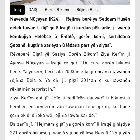
Iraq
DAIŞ
Gorên Bikomî
Rêjîma Beis
Navenda Nûçeyan (K24) – Rejîma berê ya Seddam Husên
gelek tawan li dijî gelê Iraqê û kurdan pêk anîn, ji wan jî
komkujiya Helebce û Enfalê, gorên komî, serhildana
Şebanê, kuştina zaneyan û lêdana partiyên siyasî.
Rêveberê Giştî yê Saziya Gorên Bikomî Ziya Kerîm ji
Ajansa Nûçeyan a Iraqê re got: “Du cure gorên bikomî
hene. Ya yekem, berî sala 2003an e ku ji encama tawanên
rêjîma Beis e. Ya din jî, piştî 2014an e ku tawanên
rêxistinên terorist in.”
Ziya Kerîm got jî: “Hîn jî tedbîrên dadwerî û hikûmî li
hember encamderên van tawanan têne girtin, ku bûne
şermek di dîroka wê rejîma tawankar de.”
Da zanîn jî: “Hejmara giştî ya gorên komî li Iraqê gihiştiye
221 gorên bikomî, ji wan 96 ji bo rêjîma Beis û 125 jî yên