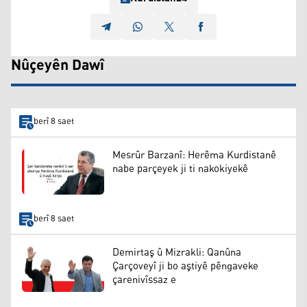
Nûçeyên Dawî
berî 8 saet
Mesrûr Barzanî: Herêma Kurdistanê
nabe parçeyek ji ti nakokiyekê
berî 8 saet
Demirtaş û Mizrakli: Qanûna
Çarçoveyî ji bo aştiyê pêngaveke
çarenivîssaz e